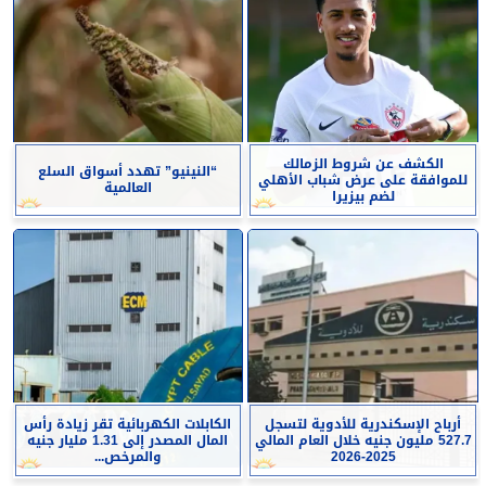
الكشف عن شروط الزمالك
“النينيو” تهدد أسواق السلع
للموافقة على عرض شباب الأهلي
العالمية
لضم بيزيرا
أرباح الإسكندرية للأدوية لتسجل
الكابلات الكهربائية تقر زيادة رأس
527.7 مليون جنيه خلال العام المالي
المال المصدر إلى 1.31 مليار جنيه
2025-2026
والمرخص...