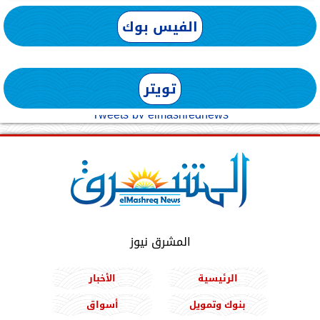
الفيس بوك
تويتر
Tweets by elmashreqnews
المشرق نيوز
الرئيسية
الأخبار
بنوك وتمويل
أسواق