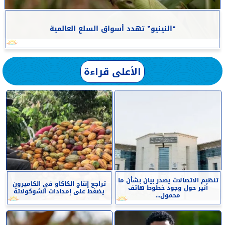
“النينيو” تهدد أسواق السلع العالمية
الأعلى قراءة
تنظيم الاتصالات يصدر بيان بشأن ما
تراجع إنتاج الكاكاو في الكاميرون
أثير حول وجود خطوط هاتف
يضغط على إمدادات الشوكولاتة
محمول...