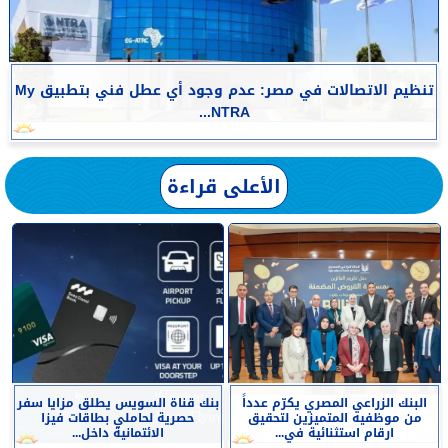
تنظيم الاتصالات في مصر: عدم وجود أي عطل فني بتطبيق My
NTRA...
الأعلى قراءة
البنك الزراعي المصري يكرّم عدداً
بنك قناة السويس يطلق مزايا سفر
من موظفيه المتميزين لتحقيق
حصرية لحاملي بطاقات فيزا
ارقام استثنائية في...
الائتمانية داخل...