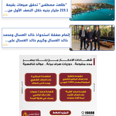
​”طلعت مصطفى” تحقق مبيعات بقيمة
219.1 مليار جنيه خلال النصف الأول من...
إتمام صفقة استحواذ خالد العسال ومحمد
خالد العسال وكريم خالد العسال على...