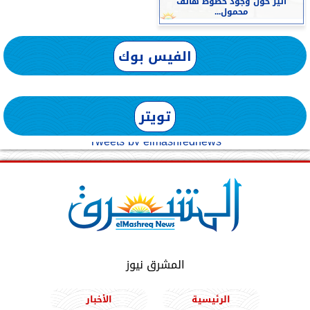
أثير حول وجود خطوط هاتف
محمول...
الفيس بوك
تويتر
Tweets by elmashreqnews
المشرق نيوز
الرئيسية
الأخبار