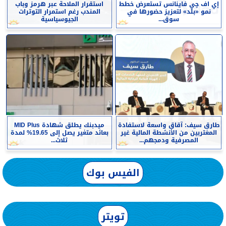
إي اف چي فاينانس تستعرض خطط
استقرار الملاحة عبر هرمز وباب
نمو «بلد» لتعزيز حضورها في
المندب رغم استمرار التوترات
سوق...
الجيوسياسية
طارق سيف: آقاق واسعة لاستفادة
ميدبنك يطلق شهادة MID Plus
المغتربين من الأنشطة المالية غير
بعائد متغير يصل إلى 19.65% لمدة
المصرفية ودمجهم...
ثلاث...
الفيس بوك
تويتر