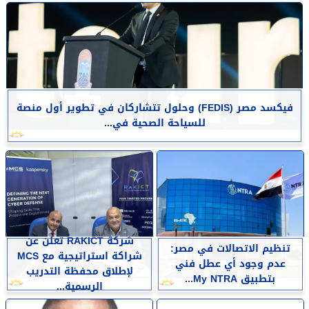
فيكسد مصر (FEDIS) وحلول تتشاركان في تطوير أول منصة
للسياحة الصحية في...
شركة RAKICT تعلن عن
تنظيم الاتصالات في مصر:
شراكة استراتيجية مع MCS
عدم وجود أي عطل فني
لإطلاق محفظة التدريب
بتطبيق My NTRA...
الرسمية...