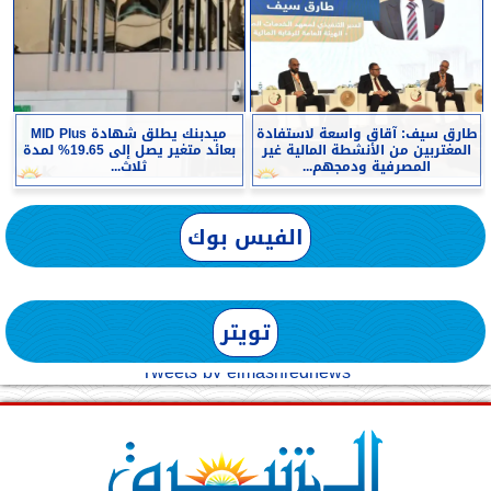
طارق سيف: آقاق واسعة لاستفادة
ميدبنك يطلق شهادة MID Plus
المغتربين من الأنشطة المالية غير
بعائد متغير يصل إلى 19.65% لمدة
المصرفية ودمجهم...
ثلاث...
الفيس بوك
تويتر
Tweets by elmashreqnews