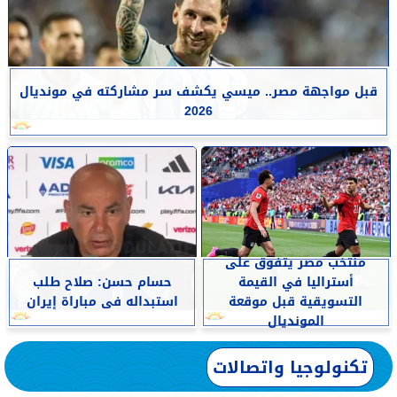
قبل مواجهة مصر.. ميسي يكشف سر مشاركته في مونديال
2026
منتخب مصر يتفوق على
أستراليا في القيمة
حسام حسن: صلاح طلب
التسويقية قبل موقعة
استبداله فى مباراة إيران
المونديال
تكنولوجيا واتصالات