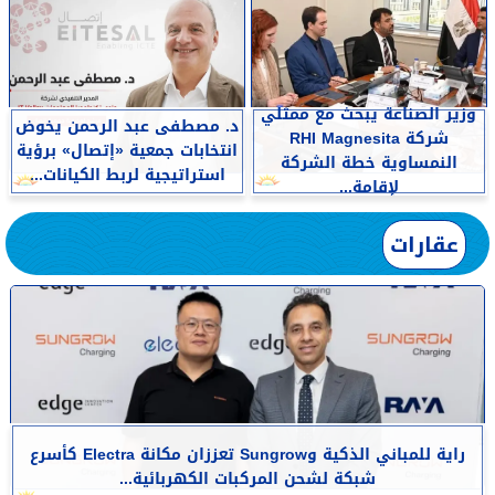
وزير الصناعة يبحث مع ممثلي
د. مصطفى عبد الرحمن يخوض
شركة RHI Magnesita
انتخابات جمعية «إتصال» برؤية
النمساوية خطة الشركة
استراتيجية لربط الكيانات...
لإقامة...
عقارات
راية للمباني الذكية وSungrow تعززان مكانة Electra كأسرع
شبكة لشحن المركبات الكهربائية...