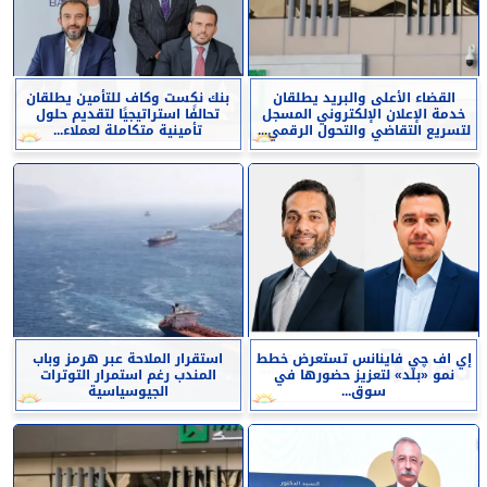
القضاء الأعلى والبريد يطلقان
بنك نكست وكاف للتأمين يطلقان
خدمة الإعلان الإلكتروني المسجل
تحالفًا استراتيجيًا لتقديم حلول
لتسريع التقاضي والتحول الرقمي...
تأمينية متكاملة لعملاء...
إي اف چي فاينانس تستعرض خطط
استقرار الملاحة عبر هرمز وباب
نمو «بلد» لتعزيز حضورها في
المندب رغم استمرار التوترات
سوق...
الجيوسياسية