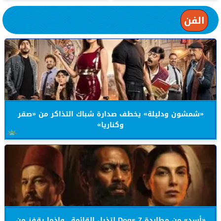
الفن
«شمشون ودليلة» يخطف صدارة شباك التذاكر من «صقر
وكناريا»
«أسد» من مطاردة 7 Dogs لتذيل القائمة.. وإذما يقفز من