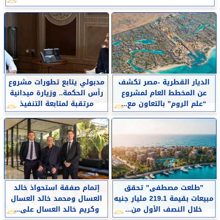
الديار القطرية -مصر تكشف
مدبولي يتابع تطورات مشروع
عن المخطط العام لمشروع
رأس الحكمة.. وزيارة ميدانية
“علم الروم” بالتعاون مع...
مرتقبة لمتابعة التنفيذ
​”طلعت مصطفى” تحقق
إتمام صفقة استحواذ خالد
مبيعات بقيمة 219.1 مليار جنيه
العسال ومحمد خالد العسال
خلال النصف الأول من...
وكريم خالد العسال على...