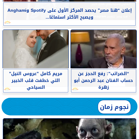
إعلان “هنا مصر” يحصد المركز الأول على Spotify وAnghami
ويصبح الأكثر استماعًا...
“الضرائب”: رفع الحجز عن
مريم كامل ”عروس النيل”
حساب الفنان عبد الرحمن أبو
التي خطفت قلب الخبير
زهرة
السياحي
نجوم زمان