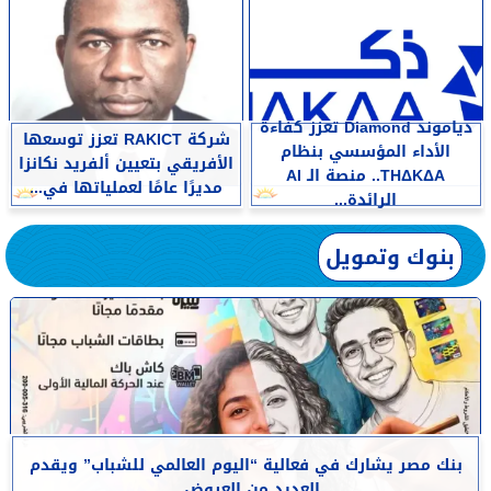
دياموند Diamond تعزز كفاءة
شركة RAKICT تعزز توسعها
الأداء المؤسسي بنظام
الأفريقي بتعيين ألفريد نكانزا
THΔKΔA.. منصة الـ AI
مديرًا عامًا لعملياتها في...
الرائدة...
بنوك وتمويل
بنك مصر يشارك في فعالية “اليوم العالمي للشباب” ويقدم
العديد من العروض...