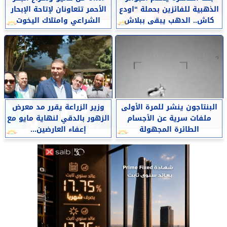
الذهبية للفائزين بحملة “اودع
الأحمر تتعاونان لإتاحة الإبحار
كاش.. الدهب يبقى ببلاش
الشراعي وامتلاك اليخوت
البنتاجون ينشر للمرة الأولى
وزير الزراعة يقرر مد معرض
ملفات سرية عن الأجسام
الزهور بالدقي لنهاية مايو مع
الطائرة المجهولة
إعفاء العارضين...