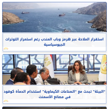
استقرار الملاحة عبر هرمز وباب المندب رغم استمرار التوترات
الجيوسياسية
“البيئة” تبحث مع “الصناعات الكيماوية” استخدام الحمأة كوقود
في مصانع الأسمنت