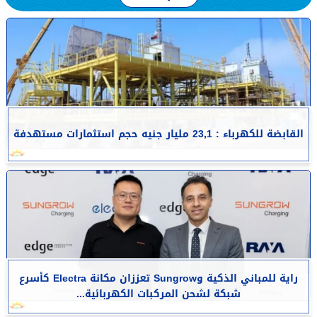
القابضة للكهرباء : 23,1 مليار جنيه حجم استثمارات مستهدفة
راية للمباني الذكية وSungrow تعززان مكانة Electra كأسرع
شبكة لشحن المركبات الكهربائية...