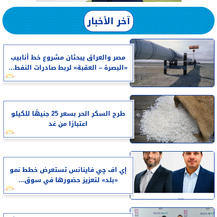
آخر الأخبار
مصر والعراق يبحثان مشروع خط أنابيب
«البصرة – العقبة» لربط صادرات النفط...
طرح السكر الحر بسعر 25 جنيهًا للكيلو
اعتبارًا من غد
إي اف چي فاينانس تستعرض خطط نمو
«بلد» لتعزيز حضورها في سوق...