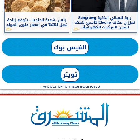
راية للمباني الذكية وSungrow
رئيس شعبة الحلويات يتوقع زيادة
تعززان مكانة Electra كأسرع شبكة
تصل لـ20% في أسعار حلوى المولد
لشحن المركبات الكهربائية...
الفيس بوك
تويتر
Tweets by elmashreqnews