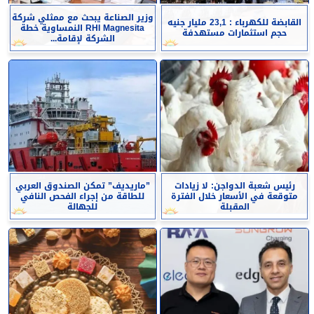
وزير الصناعة يبحث مع ممثلي شركة
القابضة للكهرباء : 23,1 مليار جنيه
RHI Magnesita النمساوية خطة
حجم استثمارات مستهدفة
الشركة لإقامة...
رئيس شعبة الدواجن: لا زيادات
”ماريديف” تمكن الصندوق العربي
متوقعة في الأسعار خلال الفترة
للطاقة من إجراء الفحص النافي
المقبلة
للجهالة