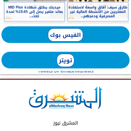
طارق سيف: آقاق واسعة لاستفادة
ميدبنك يطلق شهادة MID Plus
المغتربين من الأنشطة المالية غير
بعائد متغير يصل إلى 19.65% لمدة
المصرفية ودمجهم...
ثلاث...
الفيس بوك
تويتر
Tweets by elmashreqnews
المشرق نيوز