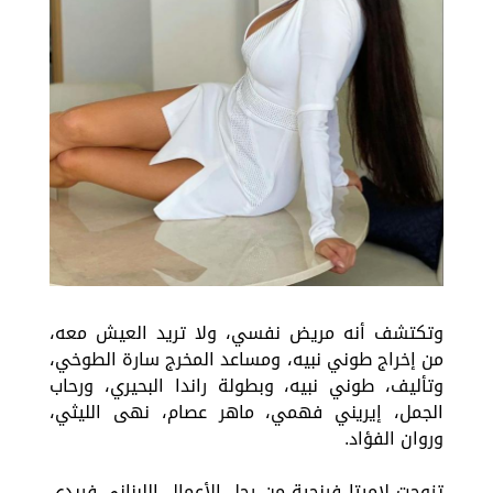
وتكتشف أنه مريض نفسي، ولا تريد العيش معه،
من إﺧﺮاﺝ طوني نبيه، ومساعد المخرج سارة الطوخي،
وﺗﺄﻟﻴﻒ، طوني نبيه، وبطولة راندا البحيري، ورحاب
الجمل، إيريني فهمي، ماهر عصام، نهى الليثي،
وروان الفؤاد.
تزوجت لاميتا فرنجية من رجل الأعمال اللبناني فريدي