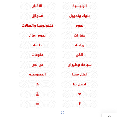
الرئيسية
الأخبار
بنوك وتمويل
أسواق
نجوم
تكنولوجيا واتصالات
عقارات
نجوم زمان
رياضة
طاقة
الفن
منوعات
سياحة وطيران
من نحن
اعلن معنا
الخصوصية
اتصل بنا





جميع الحقوق محفوظة
©
2020 - 2026 - المشرق نيوز