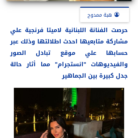
هبة ممدوح
حرصت الفنانة اللبنانية لاميتا فرنجية علي
مشاركة متابعيها احدث اطلالتها وذلك عبر
حسابها علي موقع تبادل الصور
والفيديوهات "انستجرام" مما أثار حالة
جدل كبيرة بين الجماهير