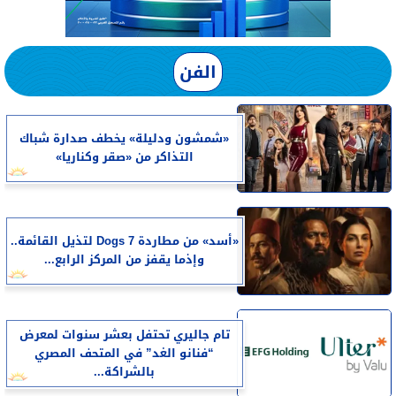
الفن
«شمشون ودليلة» يخطف صدارة شباك
التذاكر من «صقر وكناريا»
«أسد» من مطاردة 7 Dogs لتذيل القائمة..
وإذما يقفز من المركز الرابع...
تام جاليري تحتفل بعشر سنوات لمعرض
“فنانو الغد” في المتحف المصري
بالشراكة...