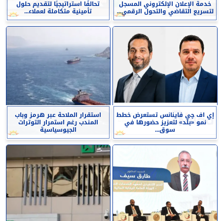
خدمة الإعلان الإلكتروني المسجل
تحالفًا استراتيجيًا لتقديم حلول
لتسريع التقاضي والتحول الرقمي...
تأمينية متكاملة لعملاء...
إي اف چي فاينانس تستعرض خطط
استقرار الملاحة عبر هرمز وباب
نمو «بلد» لتعزيز حضورها في
المندب رغم استمرار التوترات
سوق...
الجيوسياسية