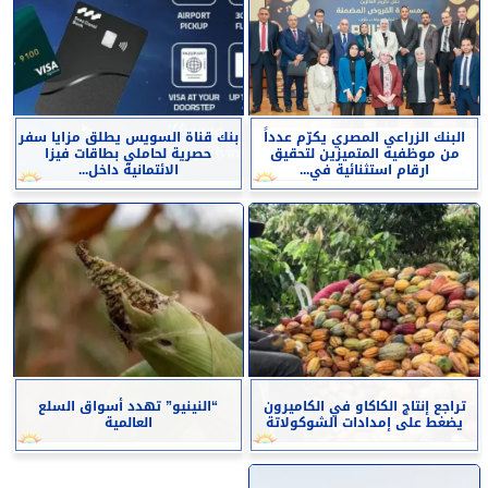
البنك الزراعي المصري يكرّم عدداً
بنك قناة السويس يطلق مزايا سفر
من موظفيه المتميزين لتحقيق
حصرية لحاملي بطاقات فيزا
ارقام استثنائية في...
الائتمانية داخل...
تراجع إنتاج الكاكاو في الكاميرون
“النينيو” تهدد أسواق السلع
يضغط على إمدادات الشوكولاتة
العالمية