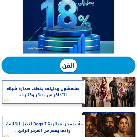
الفن
«شمشون ودليلة» يخطف صدارة شباك
التذاكر من «صقر وكناريا»
«أسد» من مطاردة 7 Dogs لتذيل القائمة..
وإذما يقفز من المركز الرابع...