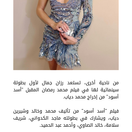
من ناحية أخرى، تستعد رزان جمال لأول بطولة
سينمائية لها في فيلم محمد رمضان المقبل "أسد
أسود" من إخراج محمد دياب.
فيلم "أسد أسود" من تأليف محمد وخالد وشيرين
دياب، ويشارك في بطولته ماجد الكدواني، شريف
سلامة، خالد الصاوي، وأحمد عبد الحميد.