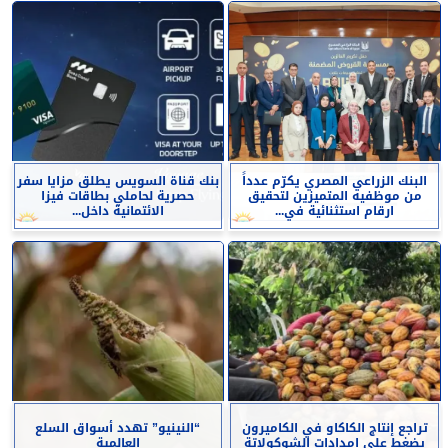
البنك الزراعي المصري يكرّم عدداً
بنك قناة السويس يطلق مزايا سفر
من موظفيه المتميزين لتحقيق
حصرية لحاملي بطاقات فيزا
ارقام استثنائية في...
الائتمانية داخل...
تراجع إنتاج الكاكاو في الكاميرون
“النينيو” تهدد أسواق السلع
يضغط على إمدادات الشوكولاتة
العالمية