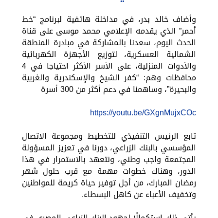
وأضاف خالد بدر، في مداخلة هاتفية لبرنامج “خط
أحمر” الذي يقدمه الإعلامي محمد موسى على قناة
الحدث اليوم، سعدنا بالمشاركة في مبادرة المنطقة
الشمالية العسكرية، لتوزيع الأجهزة الكهربائية
والأدوات المنزلية، على الأسر الأكثر احتياجا في 4
محافظات وهم: “كفر الشيخ والإسكندرية والغربية
والبحيرة”، وساهمنا في دعم أكثر من 300 أسرة
https://youtu.be/GXgnMujxCOc
تابع الرئيس التنفيذي للتخطيط ومجموعة الاتصال
المؤسسي بالبنك الزراعي، دورنا في تعزيز المسؤولة
المجتمعة واجب وطني، ونتعهد بالاستمرار في هذا
الدور، وهناك خطوات مهمة مع قرب حلول شهر
رمضان المبارك، من أجل توفير حياة كريمة للمواطنين
وتخفيف الأعباء عن كاهل البسطاء.
يأتى ذلك استكمالًا لجهود البنك الزراعي المصري في