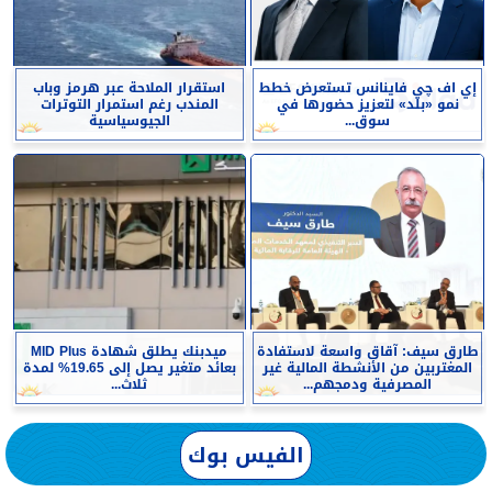
إي اف چي فاينانس تستعرض خطط
استقرار الملاحة عبر هرمز وباب
نمو «بلد» لتعزيز حضورها في
المندب رغم استمرار التوترات
سوق...
الجيوسياسية
طارق سيف: آقاق واسعة لاستفادة
ميدبنك يطلق شهادة MID Plus
المغتربين من الأنشطة المالية غير
بعائد متغير يصل إلى 19.65% لمدة
المصرفية ودمجهم...
ثلاث...
الفيس بوك