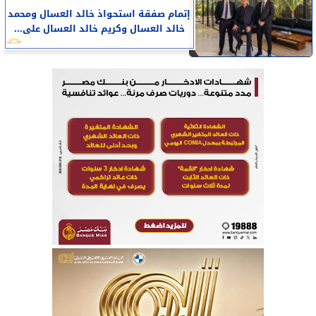
إتمام صفقة استحواذ خالد العسال ومحمد
خالد العسال وكريم خالد العسال على...