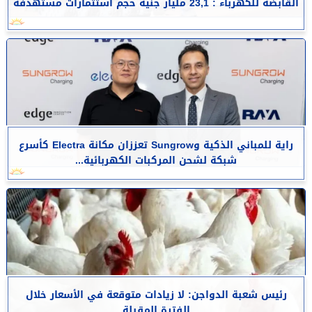
القابضة للكهرباء : 23,1 مليار جنيه حجم استثمارات مستهدفة
راية للمباني الذكية وSungrow تعززان مكانة Electra كأسرع
شبكة لشحن المركبات الكهربائية...
رئيس شعبة الدواجن: لا زيادات متوقعة في الأسعار خلال
الفترة المقبلة