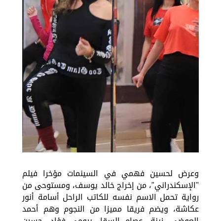
وعرض لحسين فهمي في السينمات مؤخرا فيلم
"الإسكندراني"، من إخراج خالد يوسف، ومستوحى من
رواية تحمل الاسم نفسه للكاتب الراحل أسامة أنور
عكاشة، ويضم فريقا مميزا من النجوم وهم أحمد
العوضي، زينة، عصام السقا، بيومي فؤاد، حسين