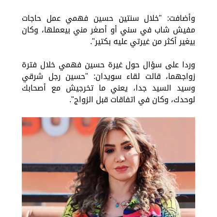
وأضافت: "خلال سنتين حسين فهمي عمل حاجات
مفيش شاب في سني أو أصغر مني بيعملها، وكان
بيغير أكثر من غيرتي عليه بكتير".
وردا على سؤال حول غيرة حسين فهمي خلال فترة
زواجهما، قالت لقاء سويدان: "حسين رجل شرقي
وسيد السيد جدا، يعني ما تخرجيش مع أصحابك
لوحدك، وكان في اتفاقات قبل الزواج".