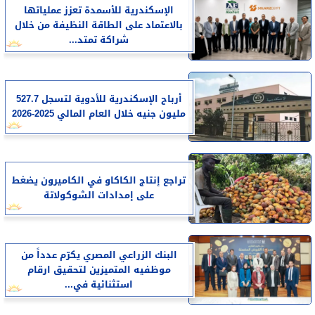
الإسكندرية للأسمدة تعزز عملياتها
بالاعتماد على الطاقة النظيفة من خلال
شراكة تمتد...
أرباح الإسكندرية للأدوية لتسجل 527.7
مليون جنيه خلال العام المالي 2025-2026
تراجع إنتاج الكاكاو في الكاميرون يضغط
على إمدادات الشوكولاتة
البنك الزراعي المصري يكرّم عدداً من
موظفيه المتميزين لتحقيق ارقام
استثنائية في...