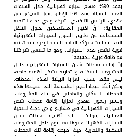
يقود 90% منهم سيارة كهربائية خلال السنوات
العشر المقبلة. وفي هذا الإطار، يقول السيد/ريمون
عهدي، الرئيس التنفيذي لشركة وادي دجلة للتنمية
العقارية: "إنّ اختيار المستهلكين لحلول التنقل
المستدامة عن طريق التحول للسيارات الكهربائية
الصديقة للبيئة، يؤكد الحاجة الملحة لوجود بنية تحتية
قوية لشحن هذه السيارات، وهو ما تسعى شراكتنا
مع طاقة عربية لتحقيقه"
إنّ إقامة محطات شحن السيارات الكهربائية داخل
المشروعات السكنية والتجارية يشكل أهمية خاصة،
ليس فقط بسبب المزايا البيئية لهذه المحطات،
ولكن أيضًا نتيجة القيم الملموسة التي تضيفها هذه
المحطات للسكان والعاملين في تلك المشروعات.
ويشير ريمون عهدي لمزايا إقامة محطات شحن
السيارات الكهربائية في مشاريع وادي دجلة للتنمية
العقارية، بقوله: "تتزايد أهمية محطات شحن
السيارات الكهربائية يومًا بعد يوم داخل المشروعات
السكنية والتجارية، حيث أصبحت إقامة تلك المحطات