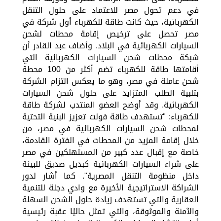
في دعم تحول مصر للاعتماد على حلول التنقل
الكهربائية، حيث كانت طاقة للكهرباء أول شركة في
مصر تحصل على ترخيص إقامة محطات لشحن
السيارات الكهربائية في البلاد. وأضاف عبد القادر أن
شبكة محطات شحن السيارات الكهربائية التي
أقامتها طاقة للكهرباء تضم أكثر من 100 محطة
شحن عاملة في مصر، وهو ما يعكس التزام الشركة
بتلبية الطلب المتزايد على حلول شحن السيارات
الكهربائية. وقد أوضح العضو المنتدب لشركة طاقة
للكهرباء: "تستهدف طاقة فولت تعزيز البنية التحتية
لمحطات شحن السيارات الكهربائية في مصر، من
خلال إقامة المزيد من المحطات في الفترة القادمة،
خاصة مع إقبال عدد كبير من المستهلكين في مصر
على شراء السيارات الكهربائية كبديل صديق للبيئة
داخل منظومة التنقل المصرية". كما أشار لدور
الشراكة الاستراتيجية الأخيرة مع وادي دجلة للتنمية
العقارية والتي تستهدف زيادة حلول الشحن السهلة
والآمنة والموثوقة، والتي تمثل حاليًا عقبة رئيسية