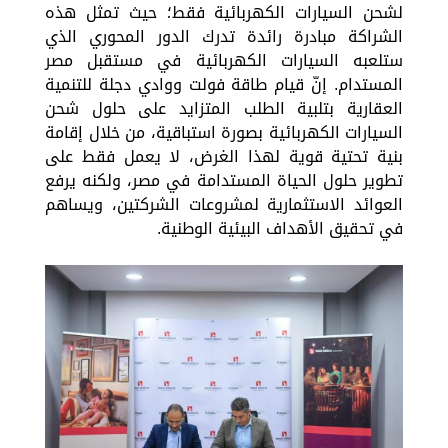
لشحن السيارات الكهربائية فقط؛ حيث تمثل هذه
الشراكة مبادرة رائدة تدرك الدور المحوري الذي
ستلعبه السيارات الكهربائية في مستقبل مصر
المستدام. إنّ قيام طاقة فولت ووادي دجلة للتنمية
العقارية بتلبية الطلب المتزايد على حلول شحن
السيارات الكهربائية بصورة استباقية، من خلال إقامة
بنية تحتية قوية لهذا الغرض، لا يعمل فقط على
تطوير حلول الحياة المستدامة في مصر، ولكنه يرفع
العوائد الاستثمارية لمشروعات الشركتين، ويساهم
في تحقيق الأهداف البيئية الوطنية.