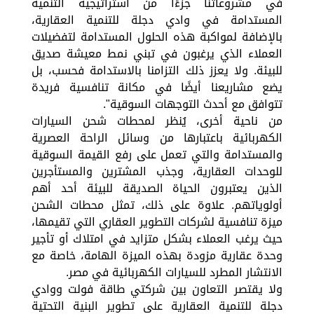
في مشروعاتنا جزءًا من استراتيجية التنمية
المستدامة في وادي دجلة للتنمية العقارية،
بالإضافة لمواكبة هذه الحلول المستدامة لتفضيلات
العملاء الذي يرغبون في تبني نمط معيشة صديق
للبيئة. ولا يعزز ذلك التزامنا بالاستدامة فحسب، بل
يضع مشاريعنا أيضًا في مكانة تنافسية فريدة
تتوافق مع أحدث التوجهات السوقية".
من ناحية أخرى، يُنظر لمحطات شحن السيارات
الكهربائية باعتبارها من وسائل الراحة العصرية
والمستدامة والتي تعمل على رفع القيمة السوقية
للوحدات العقارية، وجذب المشترين والمستأجرين
الذين يعتبرون الحياة الصديقة للبيئة أحد أهم
أولوياتهم. علاوة على ذلك، تمثل محطات الشحن
ميزة تنافسية لشركات التطوير العقاري التي تقيمها،
حيث يرغب العملاء بشكل متزايد في امتلاك أو تأجير
وحدة عقارية مزودة بهذه الميزة الهامة، خاصة مع
الانتشار المطرد للسيارات الكهربائية في مصر.
ولا يقتصر التعاون بين شركتي طاقة فولت ووادي
دجلة للتنمية العقارية على تطوير البنية التحتية