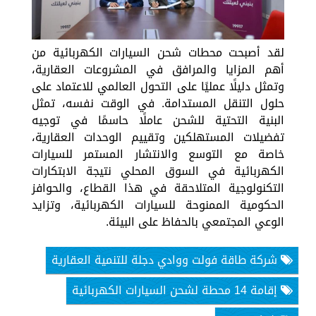
لقد أصبحت محطات شحن السيارات الكهربائية من
أهم المزايا والمرافق في المشروعات العقارية،
وتمثل دليلًا عمليًا على التحول العالمي للاعتماد على
حلول التنقل المستدامة. في الوقت نفسه، تمثل
البنية التحتية للشحن عاملًا حاسمًا في توجيه
تفضيلات المستهلكين وتقييم الوحدات العقارية،
خاصة مع التوسع والانتشار المستمر للسيارات
الكهربائية في السوق المحلي نتيجة الابتكارات
التكنولوجية المتلاحقة في هذا القطاع، والحوافز
الحكومية الممنوحة للسيارات الكهربائية، وتزايد
الوعي المجتمعي بالحفاظ على البيئة.
شركة طاقة فولت ووادي دجلة للتنمية العقارية
إقامة 14 محطة لشحن السيارات الكهربائية