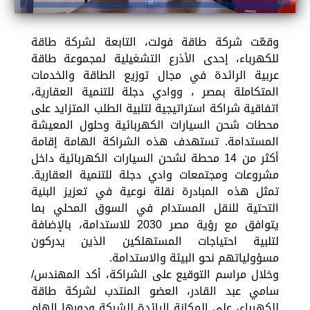
وقعّت شركة طاقة فولت، التابعة لشركة طاقة
للكهرباء، إحدى الأذرع التشغيلية لمجموعة طاقة
عربية الرائدة في مجال توزيع الطاقة والخدمات
المتكاملة بمصر ، ووادي دجلة للتنمية العقارية،
اتفاقية شراكة استراتيجية لتلبية الطلب المتزايد على
محطات شحن السيارات الكهربائية وحلول المعيشة
المستدامة. تستهدف هذه الشراكة الهامة إقامة
أكثر من 14 محطة لشحن السيارات الكهربائية داخل
مشروعات ومجتمعات وادي دجلة للتنمية العقارية.
تمثل هذه المبادرة نقلة نوعية في تعزيز البنية
التحتية للنقل المستدام في السوق المحلي بما
يتوافق مع رؤية مصر 2030 للاستدامة، بالإضافة
لتلبية احتياجات المستهلكين الذين يدركون
مسؤولياتهم نحو البيئة والاستدامة.
وخلال مراسم التوقيع على الشراكة، أكد المهندس/
سامي عبد القادر، العضو المنتدب لشركة طاقة
للكهرباء، على المكانة الرائدة للشركة ودورها الهام