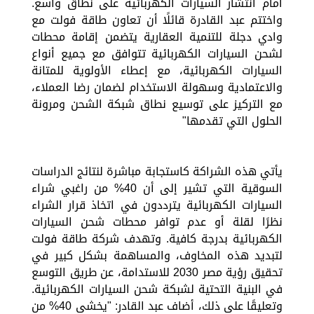
أمام انتشار السيارات الكهربائية على نطاق واسع.
واختتم عبد القادرة قائلًا أن تعاون طاقة فولت مع
وادي دجلة للتنمية العقارية يتضمن إقامة محطات
لشحن السيارات الكهربائية تتوافق مع جميع أنواع
السيارات الكهربائية، مع إعطاء الأولوية للمتانة
والاعتمادية وسهولة الاستخدام لضمان رضا العملاء،
مع التركيز على توسيع نطاق شبكة الشحن ومرونة
الحلول التي تقدمها"
يأتي هذه الشراكة كاستجابة مباشرة لنتائج الدراسات
السوقية التي تشير إلى أن 40% من راغبي شراء
السيارات الكهربائية يترددون في اتخاذ قرار الشراء
نظرًا لقلة أو عدم توافر محطات شحن السيارات
الكهربائية بدرجة كافية. وتهدف شركة طاقة فولت
لتبديد هذه المخاوف، والمساهمة بشكل كبير في
تحقيق رؤية مصر 2030 للاستدامة، عن طريق التوسع
في البنية التحتية لشبكة شحن السيارات الكهربائية.
وتعليقًا على ذلك، أضاف عبد القادر: "يخشى 40% من