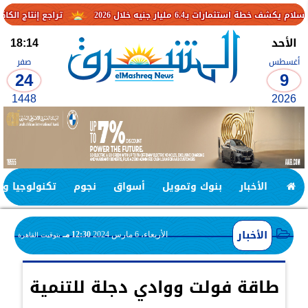
ر جنيه خلال 2026
تراجع إنتاج الكاكاو في الكاميرو
الأحد
18:14
أغسطس
صفر
24
9
1448
2026
الأخبار
بنوك وتمويل
أسواق
نجوم
تكنولوجيا وا
الأخبار
الأربعاء، 6 مارس 2024
12:30 مـ
بتوقيت القاهرة
طاقة فولت ووادي دجلة للتنمية