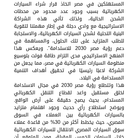
المستهلكين في مصر اتخاذ قرار شراء السيارات
الكهربائية بسبب وجود عدد محدود من محطات
الشحن الحالية، ولذلك تأتي هذه الشراكة
الاستراتيجية مع وادي دجلة في إطار مهمتنا لتقوية
البنية التحتية لشحن السيارات الكهربائية، والاستجابة
للطلب المتزايد على تلك الحلول، والمساهمة في
دعم رؤية مصر 2030 للاستدامة". ويعكس هذا
المنهج الاستراتيجي مدى التزام طاقة فولت بتوسيع
منظومة السيارات الكهربائية في مصر، مما يجعل من
الشركة لاعبًا رئيسيًا في تحقيق أهداف التنمية
المستدامة في البلاد.
هذا وتتطلع رؤية مصر 2030 في مجال الاستدامة
لخلق مستقبل واعد لقطاع التنقل الكهربائي
المستدام، بحيث يصبح حقيقة على أرض الواقع.
ويوضح استطلاع رأي حديث وجود اهتمام متزايد
بالسيارات الكهربائية بين العملاء في السوق
المصري، حيث يخطط أكثر من 30% من قاعدة عملاء
سوق السيارات المصري الانتقال للسيارات الكهربائية
خلال السنوات الخمس المقبلة، ومن المتوقع أن