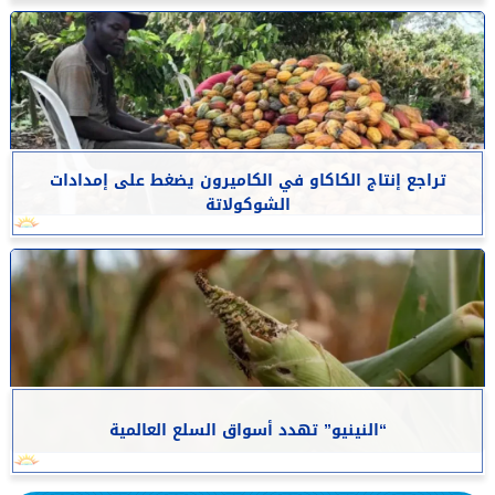
تراجع إنتاج الكاكاو في الكاميرون يضغط على إمدادات
الشوكولاتة
“النينيو” تهدد أسواق السلع العالمية