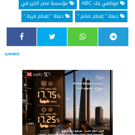
موظفي بنك ABC
مؤسسة مصر الخير في
حملة ” إفطار صائم ”
حملة ” إفطار قرية ”