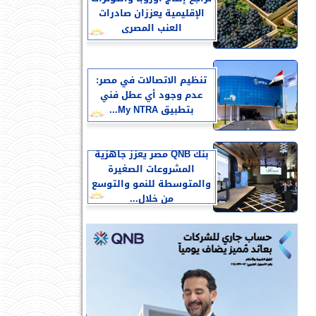
الإقليمية يعززان صادرات
العنب المصرى
تنظيم الاتصالات في مصر:
عدم وجود أي عطل فني
بتطبيق My NTRA...
بنك QNB مصر يعزز جاهزية
المشروعات الصغيرة
والمتوسطة للنمو والتوسع
من خلال...