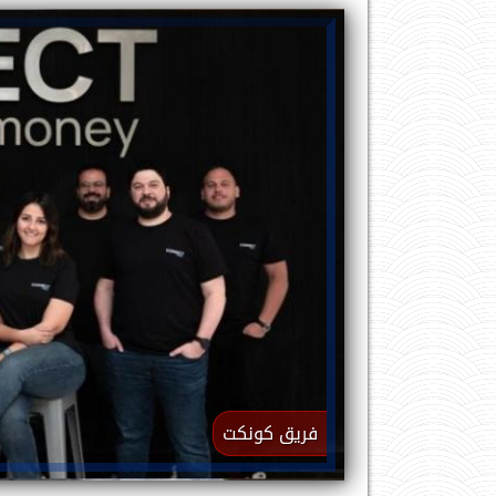
فريق كونكت