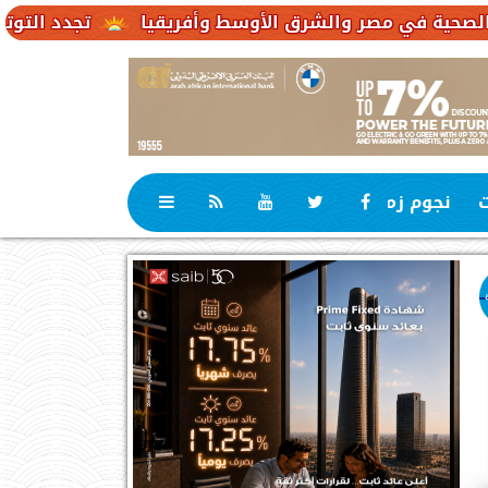
تجدد التوترات يخفض صادرات الن
ت
نجوم زمان
رياضة