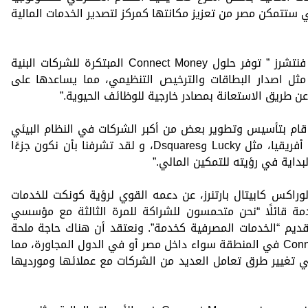
لي ستتمكن مصر من تعزيز مكانتها كمركز لتصدير الخدمات المالية
صرح عمر خشبة، الشريك العام في ألجبرا فنتشرز ” توفر حلول Connect Money المبتكرة للشركات البنية
 مثل اصدار البطاقات والترخيص التنظيمي، مما يساعدها على
عن طريق الاستعانة بمصادر خارجية للوظائف الحيوية.”
قام بتأسيس وتطوير بعض من أكبر الشركات في النظام البيئي
الإقليمي لمنطقة الشرق الأوسط وشمال أفريقيا، مثل Lucky وDsquares، و لقد تشرفنا بأن نكون جزءًا
بداية في رؤيته للتمكين المالي.”
راكس كابيتال بارتنرز، عن دعمه القوي لرؤية كونكت للخدمات
مة قائلًا “نحن متحمسون للشراكة للمرة الثالثة مع مؤسسي
لأخير لتقديم “الخدمات المصرفية كخدمة”. ونعتقد أن هناك حاجة ملحة
لوجود حلول مثل التي تقدمها Connect Money في المنطقة سواء داخل مصر أو في الدول المجاورة، مما
 في تغيير طرق تعامل العديد من الشركات مع عملائها ومورديها