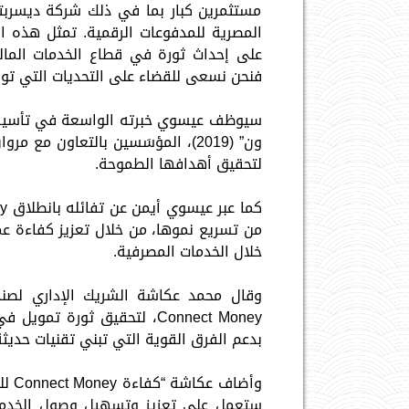
مستثمرين كبار بما في ذلك شركة ديسربتيك
على إحداث ثورة في قطاع الخدمات المال
فنحن نسعى للقضاء على التحديات التي تواج
لتحقيق أهدافها الطموحة.
من تسريع نموها، من خلال تعزيز كفاءة عمل
خلال الخدمات المصرفية.
وقال محمد عكاشة الشريك الإداري لصندو
Connect Money، لتحقيق ثورة 
بدعم الفرق القوية التي تبني تقنيات حديث
وأضا
ستعمل على تعزيز وتسهيل وصول الخدمات 