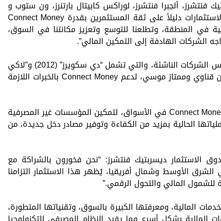
 فنتشرز، ألجبرا فنتشرز، لوراكس كابيتال بارتنرز، ون ستوب و
المصرية للمدفوعات الرقمية. تمثل هذه الاستثمارات دليلاً على ثقة المستثمرين بقدرة Connect Money
ية في المنطقة، وتطلعنا للتوسع وتعزيز مكانتنا في السوق،
ه الشركات الهادفة إلى التمكين المالي”.
سيوظف عيسوي خبرته الواسعة في تأسيس الشركات الناشئة، والتي تشمل “دي سكويرز” (2012) و”لاكي
ون” (2019)، المؤسَسين بالتعاون مع مروان قناوي وممتاز موسي، لدعم Connect Money بالخبرات اللازمة
كما عبر عيسوي أيمن عن تفائله بانطلاق Connect Money في الأسواق، لتمكين المؤسسات غير المصرفية
ياتها الحالية بمزيد من الكفاءة وتوفير مصادر دخل جديدة، من
ق الاستثمار ديسربتيك فنتشرز: “نحن فخورون بالشراكة مع
تمويل في الشرق الأوسط وشمال أفريقيا، يُظهر هذا الاستثمار التزامنا
ة للشمول المالي والتحول الرقمي.”
ف عكاشة “كفاءة Connect Money للخدمات المالية، ومعرفتها الكبيرة بالسوق، وتقنياتها المتطورة،
المالية بشكل أسرع مما يفيد النظام المصرفي للتكنولوجيا