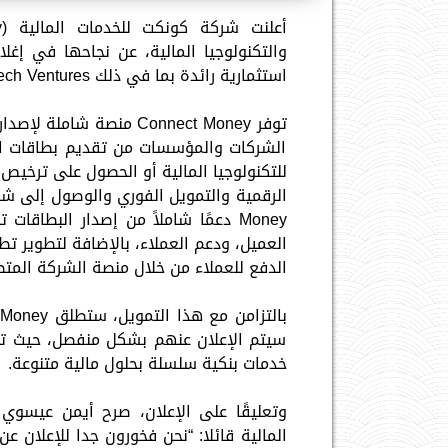
استثمارية رائدة بما في ذلك Disruptech Ventures وAlgebra Ventures.
توفر Connect Money منصة
الشركات والمؤسسات من تقديم بطاقات الخص
للتكنولوجيا المالية أو الحصول على ترخ
Money دعمًا شاملاً من إصدار البطاق
العميل، ودعم العملاء، بالإضافة لتطوير ت
الدفع للعملاء من خلال منصة الشركة المتطورة
سيتم الإعلان عنهم بشكل منفصل، حيث تط
خدمات بنكية سلسلة بحلول مالية متنوعة.
وتعليقًا على الإعلان، صرح أيمن عيسوي
المالية قائلا: “نحن فخورون جدا للإعلان ع