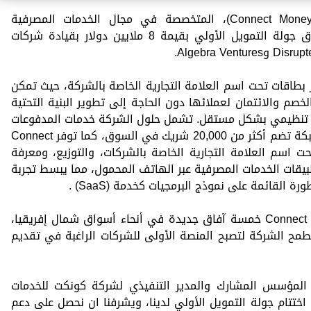
أعلنت شركة كونكت للخدمات المالية (Connect Money)، المتخصصة في مجال الخدمات المصرفية
والتكنولوجيا المالية، عن نجاحها في إغلاق جولة التمويل الأولي بقيمة 8 ملايين دولار بقيادة شركات
 شاملة لإصدار بطاقات تحت اسم العلامة التجارية الخاصة بالشركة، حيث تمكن
م والائتمان لعملائها دون الحاجة إلى تطوير البنية التحتية
يص تنظيمي بشكل مستقل. تشمل حلول الشركة خدمات المدفوعات
الرقمية والتمويل الفوري والوصول إلى شبكة تضم أكثر من 20,000 شريك في السوق، كما توفر Connect
ات تحت اسم العلامة التجارية الخاصة بالشركات، والتوزيع، ومعرفة
طبيقات الخدمات المصرفية عبر الهاتف المحمول، مما يبسط تجربة
 القائمة على نموذج البرمجيات كخدمة (SaaS) .
بالتزامن مع هذا التمويل، ستطلق Connect Money خمسة آفاق جديدة في أنحاء أسواق شمال إفريقيا،
مح الشركة لتصبح المنصة الأولى للشركات الراغبة في تقديم
 المؤسس المشارك والمدير التنفيذي لشركة كونكت للخدمات
ن اختتام جولة التمويل الأولي لدينا، ويشرفنا ان نحصل على دعم