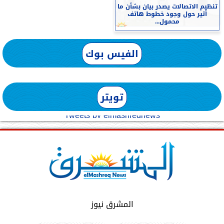
تنظيم الاتصالات يصدر بيان بشأن ما
أثير حول وجود خطوط هاتف
محمول...
الفيس بوك
تويتر
Tweets by elmashreqnews
المشرق نيوز