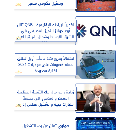
وتمثيل حكومي متميز
تقديراً لريادته الإقليمية.. QNB تنال
أربع جوائز للتميز المصرفي في
الشرق الأوسط وشمال إفريقيا لعام
2024
احتفالاً بمرور 125 عاماً... أوبل تطلق
حملة خصومات على موديلات 2024
لفترة محدودة
زيادة راس مال بنك التنمية الصناعية
المصدر والمدفوع الى خمسة
مليارات جنيه و تشكيل مجلس إدارة
جديد
هواوي تعلن عن بدء التشغيل