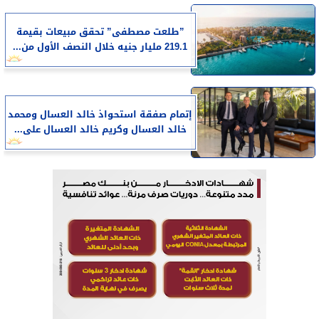
​”طلعت مصطفى” تحقق مبيعات بقيمة
219.1 مليار جنيه خلال النصف الأول من...
إتمام صفقة استحواذ خالد العسال ومحمد
خالد العسال وكريم خالد العسال على...