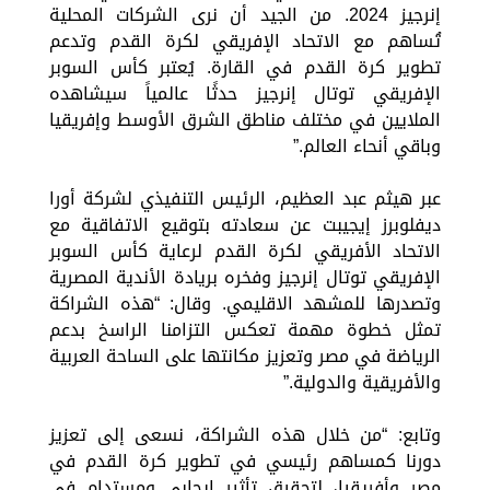
إنرجيز 2024. من الجيد أن نرى الشركات المحلية
تُساهم مع الاتحاد الإفريقي لكرة القدم وتدعم
تطوير كرة القدم في القارة. يُعتبر كأس السوبر
الإفريقي توتال إنرجيز حدثًا عالمياً سيشاهده
الملايين في مختلف مناطق الشرق الأوسط وإفريقيا
وباقي أنحاء العالم.”
عبر هيثم عبد العظيم، الرئيس التنفيذي لشركة أورا
ديفلوبرز إيجيبت عن سعادته بتوقيع الاتفاقية مع
الاتحاد الأفريقي لكرة القدم لرعاية كأس السوبر
الإفريقي توتال إنرجيز وفخره بريادة الأندية المصرية
وتصدرها للمشهد الاقليمي. وقال: “هذه الشراكة
تمثل خطوة مهمة تعكس التزامنا الراسخ بدعم
الرياضة في مصر وتعزيز مكانتها على الساحة العربية
والأفريقية والدولية.”
وتابع: “من خلال هذه الشراكة، نسعى إلى تعزيز
دورنا كمساهم رئيسي في تطوير كرة القدم في
مصر وأفريقيا، لتحقيق تأثير إيجابي ومستدام في