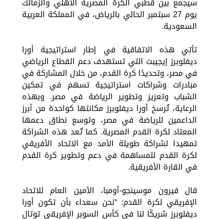
سيجمع بين قطبي الكرة المصرية الأهلي والزمالك
يوم 27 سبتمبر الحالي بالرياض، في المملكة العربية
السعودية.
تأتي هذه الاتفاقية في إطار استراتيجية أورا
ديفلوبرز إيجيبت التي تستهدف دعم القطاع الرياضي
في مصر، وتحديدًا كرة القدم، من خلال المشاركة في
مبادرات وشراكات استراتيجية تسهم في تمكين
الشباب وتعزيز وتطوير الرياضة في مصر. وبهذه
الرعاية، تُرسخ أورا ديفلوبرز مكانتها كواحدة من أبرز
الداعمين للرياضة في مصر، وتوسع نطاق دعمها
المعتاد لكرة القدم المصرية. كما تُعد هذه الشراكة
تمهيدا لشراكة طويلة الأمد مع الاتحاد الأفريقي
لكرة القدم للمساهمة في دعم وتطوير كرة القدم
في القارة الأفريقية.
قال فيرون موسينجو-أومبا، الأمين العام للاتحاد
الإفريقي لكرة القدم: “نحن سعداء بأن تكون أورا
ديفلوبرز شريكًا لنا في كأس السوبر الإفريقي توتال