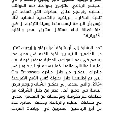
المجتمع الرياضي. ملتزمون بمواصلة دعم المواهب
المحلية وتوسيع نطاق المبادرات التي تساعد في
تنمية المهارات الرياضية والشخصية للشباب، لأننا
نؤمن بأن الرياضة ليست فقط وسيلة للترفيه، بل هي
أداة فعالة لبناء مستقبل مشرق لمصر وللقارة
الأفريقية.”
تجدر الإشارة إلى أن شركة أورا ديفلوبرز إيجيبت تعتبر
من الداعمين الرئيسيين لكرة القدم في مصر، مما
يسهم في دعم المواهب المحلية وتوفير فرصة لعب
إقليميا وبالتالي عالميا. كما تسهم أورا ديفلوبرز في
مبادرات التمكين من خلال مبادرة Ora Empowers
التي تم إطلاقها خلال بطولة كأس الأمم الأفريقية
2024، والتي تهدف إلى تمكين الشباب وتوفير فرص
التنمية في جميع أنحاء مصر من خلال الشراكة مع
منظمات غير حكومية ومؤسسات من المجتمع المدني
في قطاعات التعليم والرياضة، ودعمت المبادرة عدد
من أبرز الرياضيين المصريين في الرياضات الفردية