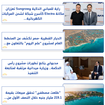
راية للمباني الذكية وSungrow تعززان
مكانة Electra كأسرع شبكة لشحن المركبات
الكهربائية...
الديار القطرية -مصر تكشف عن المخطط
العام لمشروع “علم الروم” بالتعاون مع...
مدبولي يتابع تطورات مشروع رأس
الحكمة.. وزيارة ميدانية مرتقبة لمتابعة
التنفيذ
​”طلعت مصطفى” تحقق مبيعات بقيمة
219.1 مليار جنيه خلال النصف الأول من...