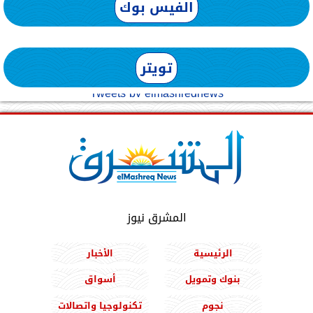
الفيس بوك
تويتر
Tweets by elmashreqnews
المشرق نيوز
الرئيسية
الأخبار
بنوك وتمويل
أسواق
نجوم
تكنولوجيا واتصالات