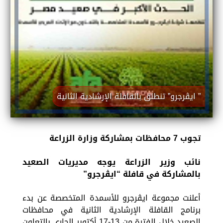
” ايڤرجرو” تنطلق بالقافلة الإرشادية الثانية
تجوب 7 محافظات بمشاركة وزارة الزراعة
نائب وزير الزراعة يوجه مديريات الصعيد
بالمشاركة في قافلة “ايڤرجرو”
أعلنت مجموعة ايڤرجرو للأسمدة المتخصصة عن بدء
برنامج القافلة الإرشادية الثانية في محافظات
الصعيد خلال الفترة من 13-17 أكتوبر الجاري بالتعاون