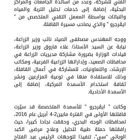
الفني للشركة، وعدد من أساتذة الجامعات والمراكز
البحثية، إضافة إلى خدمات تحليل التربة والمياه
والنباتات بواسطة المعمل التقني المتخصص من ”
ايڤرجرو ” والذي يصاحب مسيرة القافلة.
ووجه المهندس مصطفى الصياد نائب وزير الزراعة،
نيابة عن السيد الأستاذ/ علاء فاروق وزير الزراعة،
قيادات الوزارة بضرورة مشاركة مديريات الزراعة في
محافظات الصعيد، وإداراتها الزراعية الفرعية، ومكاتب
الإرشاد، والتعاونيات، للمشاركة في أعمال القافلة،
وذلك للاستفادة منها في توعية المزارعين ونشر
ثقافة استخدام الأسمدة المركبة، إضافة إلى
الأسمدة الأحادية.
وكانت ” ايڤرجرو ” للأسمدة المتخصصة قد سيّرت
قافلتها الأولى في الفترة مابين2-4 أبريل عام 2016،
لمحافظات الوجه البحري، وحققت نجاحا كبيرا، حيث
رافقتها حملة طبية لتحليل وعلاج مرضى الكبد
الوبائي “سي”، تنفيذا لتوجهات الرئيس عبد الفتاح