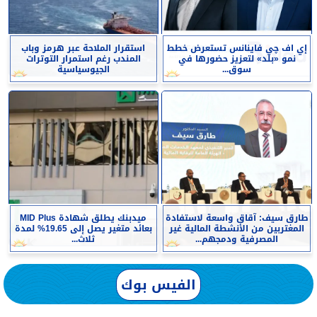
إي اف چي فاينانس تستعرض خطط
استقرار الملاحة عبر هرمز وباب
نمو «بلد» لتعزيز حضورها في
المندب رغم استمرار التوترات
سوق...
الجيوسياسية
طارق سيف: آقاق واسعة لاستفادة
ميدبنك يطلق شهادة MID Plus
المغتربين من الأنشطة المالية غير
بعائد متغير يصل إلى 19.65% لمدة
المصرفية ودمجهم...
ثلاث...
الفيس بوك