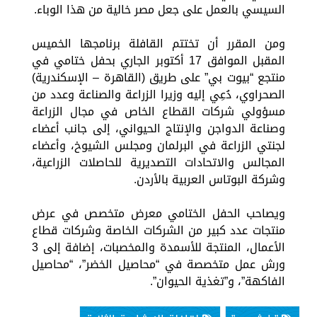
السيسي بالعمل على جعل مصر خالية من هذا الوباء.
ومن المقرر أن تختتم القافلة برنامجها الخميس
المقبل الموافق 17 أكتوبر الجاري بحفل ختامي في
منتجع “بيوت بي” على طريق (القاهرة – الإسكندرية)
الصحراوي، دُعِي إليه وزيرا الزراعة والصناعة وعدد من
مسؤولي شركات القطاع الخاص في مجال الزراعة
وصناعة الدواجن والإنتاج الحيواني، إلى جانب أعضاء
لجنتي الزراعة في البرلمان ومجلس الشيوخ، وأعضاء
المجالس والاتحادات التصديرية للحاصلات الزراعية،
وشركة البوتاس العربية بالأردن.
ويصاحب الحفل الختامي معرض متخصص في عرض
منتجات عدد كبير من الشركات الخاصة وشركات قطاع
الأعمال، المنتجة للأسمدة والمخصبات، إضافة إلى 3
ورش عمل متخصصة في “محاصيل الخضر”، “محاصيل
الفاكهة”، و”تغذية الحيوان”.