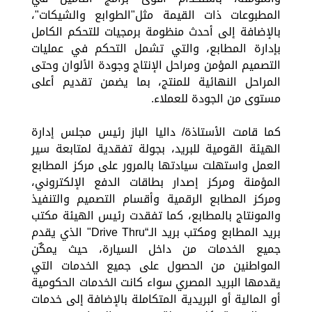
المطبوعات ذات القيمة مثل"الطوابع والشيكات"،
بالإضافة إلى أحدث منظومة برمجيات للتحكم الكامل
بإدارة المطابع، والتي تشمل التحكم في عمليات
التصميم المؤمن ومراحل الإنتاج وجودة الألوان وحتى
المراحل النهائية للمنتج، بما يضمن تقديم أعلى
مستوى من الجودة للعملاء.
كما قامت الأستاذة/ داليا الباز رئيس مجلس إدارة
الهيئة القومية للبريد، بجولة تفقدية لمتابعة سير
العمل واستهلت سيادتها بالمرور على مركز المطابع
المؤمنة ومركز إصدار بطاقات الدفع الإلكتروني،
ومركز المطابع الرقمية وأقسام التصميم والتنفيذ
والمونتاج بالمطابع، كما تفقدت رئيس الهيئة مكتب
بريد المطابع ومكتب بريد الـ“Drive Thru" الذي يقدم
جميع الخدمات من داخل السيارة، حيث يمكٌن
المواطنين من الحصول على جميع الخدمات التي
يقدمها البريد المصري سواء كانت الخدمات الحكومية
أو المالية أو البريدية المتكاملة بالإضافة إلى خدمات