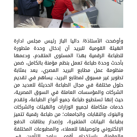
وأوضحت الأستاذة/ داليا الباز رئيس مجلس ادارة
الهيئة القومية للبريد أن إدخال وحدة متطورة
للطباعة الرقمية بهذا المستوى المتقدم، ودعمها
بأحدث وحدة طباعة تعمل بنظم مؤمنة بالكامل، ضمن
منظومة عمل مطابع البريد المصري، يعد بمثابة
تطوير غير مسبوق لمطابع البريد، يساهم في تقديم
حلول مختلفة في مجال الطباعة الحديثة للعديد من
الشركات والمؤسسات العاملة في السوق المصرية،
حيث إنها تستطيع طباعة جميع أنواع الطباعة، وتقدم
خدمات متكاملة لجميع الوزارات والهيئات والشركات
والبنوك والنقابات والجامعات؛ من طباعة رقمية تتميز
بطباعة البيانات المتغيرة، وإصدار بطاقات الدفع
الإلكتروني وتوصيلها للعملاء، والمطبوعات المختلفة
والمؤمنة، باستخدام أقوى برامج التأمين في