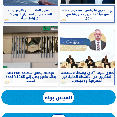
إي اف چي فاينانس تستعرض خطط
استقرار الملاحة عبر هرمز وباب
نمو «بلد» لتعزيز حضورها في
المندب رغم استمرار التوترات
سوق...
الجيوسياسية
طارق سيف: آقاق واسعة لاستفادة
ميدبنك يطلق شهادة MID Plus
المغتربين من الأنشطة المالية غير
بعائد متغير يصل إلى 19.65% لمدة
المصرفية ودمجهم...
ثلاث...
الفيس بوك