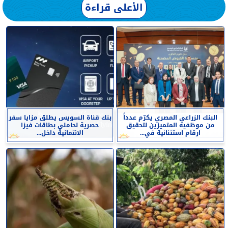
الأعلى قراءة
البنك الزراعي المصري يكرّم عدداً
بنك قناة السويس يطلق مزايا سفر
من موظفيه المتميزين لتحقيق
حصرية لحاملي بطاقات فيزا
ارقام استثنائية في...
الائتمانية داخل...