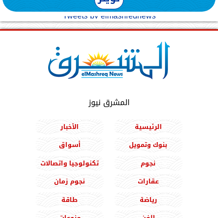
Tweets by elmashreqnews
المشرق نيوز
الرئيسية
الأخبار
بنوك وتمويل
أسواق
نجوم
تكنولوجيا واتصالات
عقارات
نجوم زمان
رياضة
طاقة
الفن
منوعات