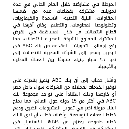
المرحلة في مشاركته خلال العام الحالي في عدة
تمويلات مشتركة بقطاعات عدة من ضمنها
المقاولات، البنية التحتية، الأسمدة والكيماويات،
وتكنولوجيا المعلومات، والتعليم. وكان آخرها في
قطاع الاتصالات من خلال المساهمة في القرض
المشترك الممنوح للشركة المصرية للاتصالات، مما
رفع إجمالي التمويلات المقدمة من بنك ABC في
البحرين ومصر إلى الشركة المصرية للاتصالات إلى
نحو ٢.٢ مليار جنيه، متنوعًا بين العملة المحلية
والأجنبية.
وأشار خطاب إلى أن بنك ABC يتميز بقدرته على
توفير الخدمات لعملائه من الشركات سواء داخل مصر
أو خارجها وذلك استناداً على تواجد مجموعة بنك
ABC في أكثر من 15 دولة حول العالم، مما يمنح
البنك مرونة أكبر في تمويل المشروعات الكبرى ودعم
خطط العملاء التوسعية. وأضاف خطاب أن لدي البنك
خطة طموحة يعتزم من خلالها الاستمرار في
المشاركة في القروض المشتركة، خاصة تلك التي