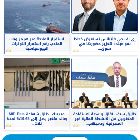
إي اف چي فاينانس تستعرض خطط
استقرار الملاحة عبر هرمز وباب
نمو «بلد» لتعزيز حضورها في
المندب رغم استمرار التوترات
سوق...
الجيوسياسية
طارق سيف: آقاق واسعة لاستفادة
ميدبنك يطلق شهادة MID Plus
المغتربين من الأنشطة المالية غير
بعائد متغير يصل إلى 19.65% لمدة
المصرفية ودمجهم...
ثلاث...