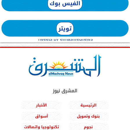
الفيس بوك
تويتر
Tweets by elmashreqnews
المشرق نيوز
الرئيسية
الأخبار
بنوك وتمويل
أسواق
نجوم
تكنولوجيا واتصالات