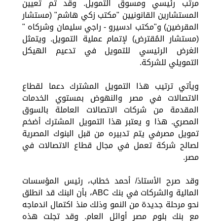
مرتب رئيسي ومسوق التمويل. وقد تم تعيين
المستشارين القانونيين "مكتب زكي هاشم" (مستشار
المقرضين) و"مكتب ادسيرو - راجي سليمان وشركاه "
(مستشار المُقترض) لإتمام عملية التمويل. ويتمثل
الغرض الرئيسي للتمويل في تدعيم الهيكل
التمويلي للشركة.
ويأتي ترتيب هذا التمويل المشترك دعما لقطاع
الاتصالات في مصر والنهوض بمستوي الخدمات
المقدمة من شركات الاتصالات العاملة بالسوق
المصري. هذا و يعتبر هذا التمويل المشترك أضخم
تمويل مصرفي يتم تدبيره من قبل البنوك المصرية
لصالح شركة تعمل في مجال قطاع الاتصالات في
مصر.
وقد صرح الأستاذ/ أحمد خطاب، رئيس المؤسسات
المالية والشركات في بنك ABC، بأن البنك قد انطلق
نحو مرحلة جديدة من النمو وذلك منذ اكتمال اندماجه
مع بنك بلوم مصر أوائل العام. وقد تجلت هذه