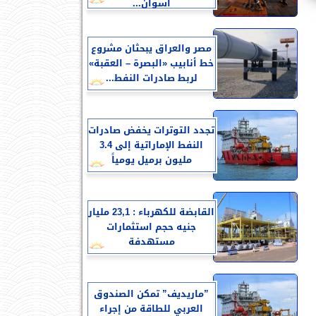
أسوان...
مصر والعراق يبحثان مشروع
خط أنابيب «البصرة – العقبة»
لربط صادرات النفط...
تجدد التوترات يخفض صادرات
النفط الإماراتية إلى 3.4
مليون برميل يومياً
القابضة للكهرباء : 23,1 مليار
جنيه حجم استثمارات
مستهدفة
”ماريديف” تمكن الصندوق
العربي للطاقة من إجراء