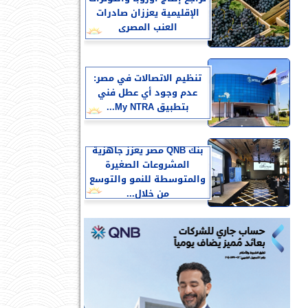
الإقليمية يعززان صادرات
العنب المصرى
تنظيم الاتصالات في مصر:
عدم وجود أي عطل فني
بتطبيق My NTRA...
بنك QNB مصر يعزز جاهزية
المشروعات الصغيرة
والمتوسطة للنمو والتوسع
من خلال...