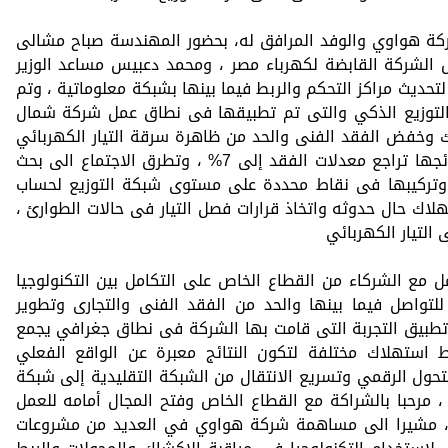
ة هواوي والوفد المرافق له، بحضور المهندسة صباح مشالى
 الشركة القابضة لكهرباء مصر ، ومحمد دعبيس مساعد الوزير
حديث مراكز التحكم والربط فيما بينها بشبكة معلوماتية ، وتم
 التوزيع الذكي والتى تم تطبيقها فى نطاق عمل شركة شمال
ك وخفض الفقد الفنى والحد من ظاهرة سرقة التيار الكهربائي
والحد من الفقد التجاري والتى أظهرت نتائجها تراجع معدلات الفقد إلى 7% ، وتطرق الاجتماع الى بحث
 وتركيبها فى نقاط محددة على مستوى شبكة التوزيع لحساب
ك حال حدوثه واتخاذ قرارات فصل التيار فى حالات الطوارئ ،
التيار الكهربائي
 مع الشركاء من القطاع الخاص على التكامل بين التكنولوجيا
لتواصل فيما بينها والحد من الفقد الفنى والتجارى وتطوير
تطبيق التجربة التى قامت بها الشركة فى نطاق جغرافي يجمع
اط استهلاك مختلفة لتكون النتائج معبرة عن الواقع الفعلي
تحول الرقمي وتسريع الانتقال من الشبكة التقليدية إلى شبكة
، مرحبا بالشراكة مع القطاع الخاص وفتح المجال أمامه للعمل
لة ، مشيرا الى مساهمة شركة هواوي في العديد من مشروعات