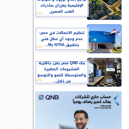
الإقليمية يعززان صادرات
العنب المصرى
تنظيم الاتصالات في مصر:
عدم وجود أي عطل فني
بتطبيق My NTRA...
بنك QNB مصر يعزز جاهزية
المشروعات الصغيرة
والمتوسطة للنمو والتوسع
من خلال...