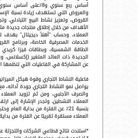
أساس ربع سنوي و8٪على
والعروض التي تستهدف زيادة نسبة الإستح
القروض، وتعزيز نشاط البيع التبادلي. وت
الأهداف من خلال إطلاق منتجات جديدة مثل 
العملاء، وحساب "أهلاً ديجيتال" بهدف ت
الخدمات المصرفية الخاصة، وبرنامج ال
الطاقة الشمسية، وبطاقات فيزا كريدي أجر
الجديدة ذات العائد المتغير (إكسلانس، وبر
عن المشاركة في الفاعليات التي تنظمها ال
فاعلية النشاط التجاري وقوة هيكل الميزاني
يواصل نمو النشاط التجاري جودة أدائه، م
والصرف الأجنبي، ومن ثم تزويد العملاء م
العملاء النشطين. وتجدر الإشارة إلى ارت
العملاء مستقرة تقريبًا عن الفترة من بداية العام وحتى
*استندت نتائج قطاعي الشركات والتجزئة عل