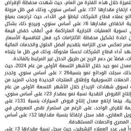
متميزة خلال هذه الفترة من العام، حيث شهدت محفظة الإقراض
نمواً بمقدار 10.4 مليار جنيه مصري، بنسبة ارتفاع مقدارها 37٪ على أساس سنوي، وذلك في ظل مرونة
ئع عملاء قطاع الشركات تباطؤ في الأداء، حيث تراجعت بمبلغ
مقداره 3.3 مليار جنيه مصري، مسجلة نسبة انخفاض مقدارها 6٪ على أساس سنوي، ويرجع ذلك بشكل
 تسوية العمليات التجارية المتراكمة في أعقاب خفض قيمة
ية في مارس 2024، فضلاً عن اعادة تشكيل محفظة الألتزامات كرد فعل لتنافسية الأسعار.
 مصر تعكس مدى التزامه بتقديم أفضل الحلول والخدمات المالية
د أداء قطاع الشركات تحسنًا ملحوظًا، وذلك في ظل ما يتبناه
، فضلاً عن دعم الربح عن طريق الدخل غير المرتبط بالفائدة.
وشهدت محفظة قطاع التجزئة المصرفية معدل نمو جيد خلال الأشهر التسعة الأولى من عام 2024، حيث
سجلت القروض نسبة نمو بمقدار 28٪، كذلك سجلت الودائع نمو بنسبة26 ٪ على أساس سنوي. وتجدر
ى الحملات التسويقية وإطلاق المنتجات الجديدة وجذب المزيد من
ة لسوق شهادات الإيداع خلال الأشهر التسعة الأولى من عام
2024. وعلاوة على ذلك، فقد حقق معدل إنتاج القروض النقدية نسبة نمو بمقدار 23٪ على أساس سنوي،
مدفوعًا بمبادرات البيع التبادلي الإستراتيجية، بينما ارتفع معدل إنتاج قروض السيارات بنسبة 131٪ على
مة للقرض الواحد، على الرغم من استمرار نقص المعروض في
السوق. وبالنسبة لمعدل إنتاج قروض التمويل العقاري، فقد سجل ارتفاعًا بنسبة مقدارها 12٪ على أساس
ي المصري والحملات المستهدفة.
وعلاوة على ما تقدم، فقد شهد البنك نمواً في عدد العملاء النشطين، حيث سجل نسبة مقدارها 3٪ على