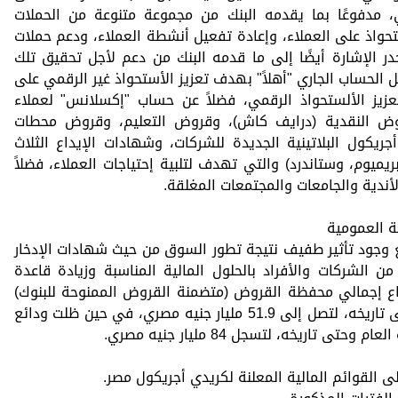
 أساس سنوي، مدفوعًا بما يقدمه البنك من مجموعة متنوعة من الحملات
واذ على العملاء، وإعادة تفعيل أنشطة العملاء، ودعم حملات
جدر الإشارة أيضًا إلى ما قدمه البنك من دعم لأجل تحقيق تلك
الحساب الجاري "أهلاً" بهدف تعزيز الأستحواذ غير الرقمي على
عزيز الألستحواذ الرقمي، فضلاً عن حساب "إكسلانس" لعملاء
قروض النقدية (درايف كاش)، وقروض التعليم، وقروض محطات
يكول البلاتينية الجديدة للشركات، وشهادات الإيداع الثلاث
يميوم، وستاندرد) والتي تهدف لتلبية إحتياجات العملاء، فضلاً
أندية والجامعات والمجتمعات المغلقة.
ة العمومية
ع وجود تأثير طفيف نتيجة تطور السوق من حيث شهادات الإدخار
ن الشركات والأفراد بالحلول المالية المناسبة وزيادة قاعدة
فاع إجمالي محفظة القروض (متضمنة القروض الممنوحة للبنوك)
بنسبة 21٪ عن الفترة من بداية العام وحتى تاريخه، لتصل إلى 51.9 مليار جنيه مصري، في حين ظلت ودائع
 تاريخه، لتسجل 84 مليار جنيه مصري.
ى القوائم المالية المعلنة لكريدي أجريكول مصر.