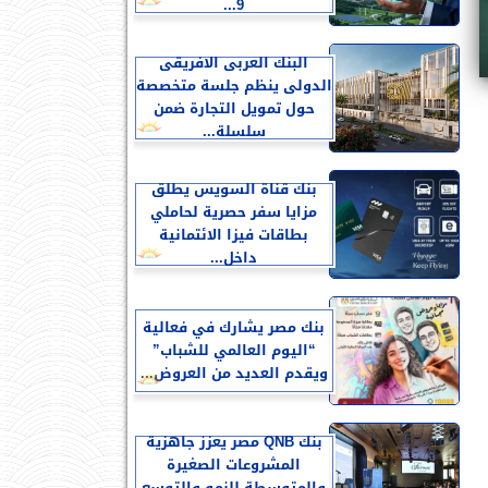
9...
البنك العربى الافريقى
الدولى ينظم جلسة متخصصة
حول تمويل التجارة ضمن
سلسلة...
بنك قناة السويس يطلق
مزايا سفر حصرية لحاملي
بطاقات فيزا الائتمانية
داخل...
بنك مصر يشارك في فعالية
“اليوم العالمي للشباب”
ويقدم العديد من العروض...
بنك QNB مصر يعزز جاهزية
المشروعات الصغيرة