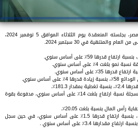
أعتمد مجلس إدارة بنك كريدي أجريكول مصر، بجلسته المنعقدة يوم الثلاثاء الموافق 5 نوفمبر 2024،
عام والمنتهية في 30 سبتمبر 2024.
 بلغت نسبة القروض إلى الودائع 62٪، مسجلة نسبة ارتفاع بلغت 14٪ على أساس سنوي، مدفوعة بقوة
 سجل العائد على متوسط الأصول 7.3٪، بنسبة ارتفاع قدرها 1.5٪ على أساس سنوي، في حين سجل