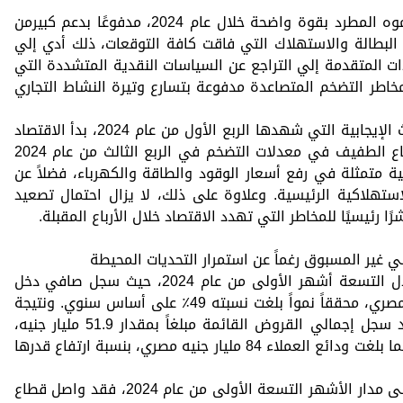
مازال الاقتصاد العالمي يواصل معدلات نموه المطرد بقوة واضحة خلال عام 2024، مدفوعًا بدعم كبيرمن
البطالة والاستهلاك التي فاقت كافة التوقعات، ذلك أدي إلي
دات المتقدمة إلي التراجع عن السياسات النقدية المتشددة التي
مخاطر التضخم المتصاعدة مدفوعة بتسارع وتيرة النشاط التجاري
وعلى الصعيد المحلي، وفي أعقاب الأحداث الإيجابية التي شهدها الربع الأول من عام 2024، بدأ الاقتصاد
تدريجيًا في التعافي على الرغم من الارتفاع الطفيف في معدلات التضخم في الربع الثالث من عام 2024
لية متمثلة في رفع أسعار الوقود والطاقة والكهرباء، فضلاً عن
لاستهلاكية الرئيسية. وعلاوة على ذلك، لا يزال احتمال تصعيد
 رئيسيًا للمخاطر التي تهدد الاقتصاد خلال الأرباع المقبلة.
ي غير المسبوق رغماً عن استمرار التحديات المحيطة
واصل كريدي أجريكول مصر قوة أدائه خلال التسعة أشهر الأولى من عام 2024، حيث سجل صافي دخل
الأعمال مبلغاً بمقدار 10,332 مليون جنيه مصري، محققاً نمواً بلغت نسبته 49٪ على أساس سنوي. ونتيجة
لجودة الأداء بمختلف خطوط الأعمال، فقد سجل إجمالي القروض القائمة مبلغاً بمقدار 51.9 مليار جنيه،
بنسبة نمو بلغت 35٪ على أساس سنوي، كما بلغت ودائع العملاء 84 مليار جنيه مصري، بنسبة ارتفاع قدرها
وعلى الرغم من ظروف السوق المتغيرة على مدار الأشهر التسعة الأولى من عام 2024، فقد واصل قطاع