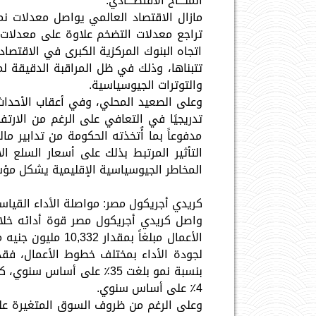
المنـــاخ الأقتصـــادي:
تراجع معدلات التضخم علاوة على معدلات 
اتجاه البنوك المركزية الكبرى في الاقتصا
تتبناها، وذلك في ظل المراقبة الدقيقة ل
والتوترات الجيوسياسية.
مدفوعاً بما أُتخذته الحكومة من تدابير ما
التأثير المرتبط بذلك على أسعار السلع ا
المخاطر الجيوسياسية الإقليمية يشكل مؤشرًا
كريدي أجريكول مصر: مواصلة الأداء القياس
4٪ على أساس سنوي.