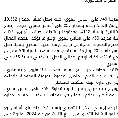
الفترات المذكورة.
حقق صافي دخل الاعمال ارتفاعًا بنسبة قدرها 49٪ على أساس سنوي، حيث سجل مبلغًا بمقدار 10,332
مليون جنيه مصري، كما سجل صافي الدخل من العائد زيادة بمقدار 57٪ على أساس سنوي، نتيجة ارتفاع
العائدات، مدعومًا بزيادة إيرادات أخرى استثنائية بنسبة 112٪، ومدفوعًا بأنشطة الصرف الأجنبي. كذلك
سجل إجمالي مصروفات التشغيل زيادة بنسبة قدرها 30٪ على أساس سنوي، وهو ما يؤكد التحكم الفعال
ضخم والضغوط الناتجة عن تراجع قيمة الجنيه المصري بنسبة تصل
إلى نحو 56٪ خلال الأشهر التسعة الأولى من عام 2024. ونتيجة لما تقدم، فقد شهدت نسبة التكلفة إلى
الدخل انخفاضًا لتسجل نسبة بمقدار 18.9٪ من 21.6٪، كذلك ارتفع إجمالي الدخل التشغيلي بنسبة 55٪ على
وعلاوة على ما تقدم، فقد تراجع معدل تكلفة المخاطر، حيث سجل مبلغ بمقدار -194 مليون جنيه مصري،
 جنيه عن نفس الفترة من العام الماضي، مدفوعًا بمرونة المحفظة وكفاءة
ع إلى إدارة البنك الحكيمة للمخاطر.
حقق صافي الربح مبلغًا بمقدار 6,060 مليون جنيه مصري، بنسبة نمو مقدارها 59٪ على أساس سنوي،
 فضلاً عن التحكم الفعال في نفقات التشغيل المعززة بجدارة
وظل صافي دخل الأعمال مستقرًا في حين تراجع إجمالي الدخل التشغيلي بنسبة -2٪ وذلك على أساس ربع
سنوي، ويرجع ذلك بشكل رئيسي إلى تباطؤ نمو النشاط التجاري في الربع الثالث من عام 2024 ، علاوة على