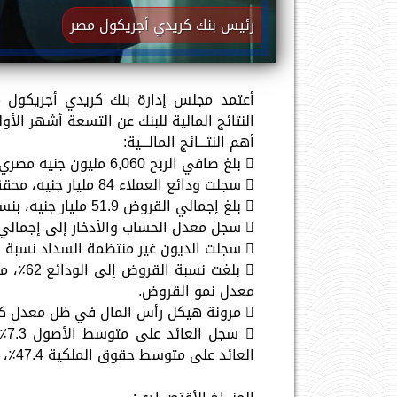
رئيس بنك كريدي أجريكول مصر
النتائج المالية للبنك عن التسعة أشهر الأولى من ال
أهم النتـــائج المالـــية:
 بلغ صافي الربح 6,060 مليون جنيه مصري، بنسبة ارتفاع قدرها 59٪ على أساس سنوي.
 سجلت ودائع العملاء 84 مليار جنيه، محققة نسبة نمو بلغت 4٪ على أساس سنوي.
 بلغ إجمالي القروض 51.9 مليار جنيه، بنسبة ارتفاع قدرها 35٪ على أساس سنوي.
 سجل معدل الحساب والأدخار إلى إجمالي الودائع 58٪، بنسبة زيادة قدرها 4٪ على أساس سنوي.
 سجلت الديون غير منتظمة السداد نسبة قدرها 2.4٪، بنسبة تغطية بمقدار 181.3٪.
معدل نمو القروض.
 مرونة هيكل رأس المال في ظل معدل كفاية رأس المال بنسبة بلغت 20.05٪.
العائد على متوسط حقوق الملكية 47.4٪، بنسبة ارتفاع مقدارها 3.4٪ على أساس سنوي .