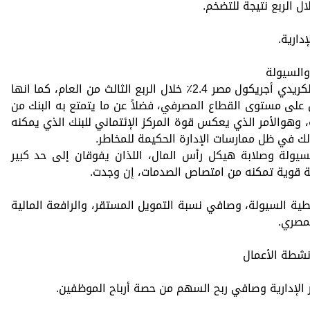
ل الربع نتيجة للتضخم.
دارية.
والسيولة
سجلت نسبة القروض غير منتظمة السداد لكريدي أجريكول مصر 2.4٪ خلال الربع الثالث من العام، كما انها
 على مستوى القطاع المصرفي، فضلاً عن ما يتمتع به البنك من
 وهوالأمر الذي يعكس قوة المركز الإئتماني للبنك الذي يمكنه
ك في ظل ممارسات الإدارة الحكيمة للمخاطر.
يولة وصلابة هيكل رأس المال، اللذان يفوقان إلى حد كبير
عامة قوية تمكنه من امتصاص الصدمات، إن وجدت.
ة السيولة، وصافي نسبة التمويل المستقر، والرافعة المالية
لمصري.
أنشطة الأعمال
 الإدارية وصافي ربح السهم من حصة أرباح الموظفين.