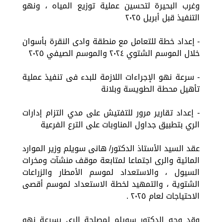
وغرب البحيرة لتحسين عملية توزيع المياه ، ونهو
التنفيذ قبل أبريل ٢٠٢٥
- إعداد خطة للتعامل مع منطقة وادى النقرة بأسوان
خلال الموسم الشتوي ٢٠٢٤ والموسم الصيفي ٢٠٢٥
- سرعة نهو الإجراءات اللازمة للبدء فى تنفيذ عملية
تأهيل محطة الطويسة وبلانة
- إعداد تقارير مرور للتفتيش على مدي التزام إدارات
الري بتطبيق جداول المناوبات على الترع الفرعية
عقد السيد الأستاذ الدكتور/ هانى سويلم وزير الموارد
المائية والرى اجتماعا لمتابعة موقف منشآت ومخرات
السيول ، والاستعداد لموسم الأمطار والزراعات
الشتوية ، والتمهيد لخطة الاستعداد لموسم أقصى
الاحتياجات لعام ٢٠٢٥ .
وقد وجه الدكتور سويلم لمصلحة الري بسرعة نهو