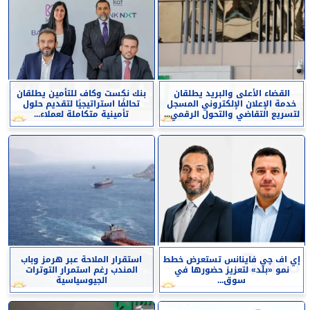
القضاء الأعلى والبريد يطلقان
بنك نكست وكاف للتأمين يطلقان
خدمة الإعلان الإلكتروني المسجل
تحالفًا استراتيجيًا لتقديم حلول
لتسريع التقاضي والتحول الرقمي...
تأمينية متكاملة لعملاء...
إي اف چي فاينانس تستعرض خطط
استقرار الملاحة عبر هرمز وباب
نمو «بلد» لتعزيز حضورها في
المندب رغم استمرار التوترات
سوق...
الجيوسياسية