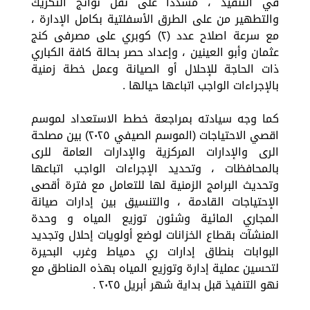
في التنفيذ ، مشدداً على نقل نواتج التكريك
والتطهير من على الطرق الأسفلتية بكامل الإدارة ،
مع سرعة اصلاح عدد (٢) كوبري على مصرفى كنج
عثمان وأبو العينين ، وإعداد حصر بحالة كافة الكباري
ذات الحاجة للإحلال أو الصيانة وعمل خطة زمنية
بالإجراءات الواجب اتباعها حيالها .
كما وجه سيادته بمراجعة خطط الاستعداد لموسم
اقصي الاحتياجات (الموسم الصيفي ٢٠٢٥) بين مصلحة
الرى والإدارات المركزية والإدارات العامة للرى
بالمحافظات ، وتحديد الإجراءات الواجب اتباعها
وتحديث البرامج الزمنية لها للتعامل مع فترة أقصى
الإحتياجات القادمة ، والتنسيق بين إدارات صيانة
المجاري المائية وشئون توزيع المياه و وحدة
المنشآت بقطاع الخزانات لوضع أولويات إحلال وتجديد
البوابات بنطاق إدارات ري دمياط وغرب البحيرة
لتحسين عملية إدارة وتوزيع المياه بهذه المناطق مع
نهو التنفيذ قبل بداية شهر أبريل ٢٠٢٥ .