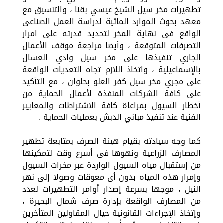
تطهيرات مخر سيل الشيخ عيسي بقنا ، والتنسيق مع
معهد بحوث الموارد المائية لدراسة العمل الصناعى
الواقع فى نهاية المخر لتحديد قدرته على امرار
التصرفات المتوقعة ، وأيضا مراجعة موقف الأعمال
الجاري تنفيذها على مخر سيل وادي العسال
بالإسماعيلية ، واتخاذ اللازم تجاه التعديات الواقعة
على مجري مخر سيل كفر العلو بحلوان ، مع التأكيد
على كافة الشركات المنفذة لأعمال الحماية من
أخطار السيول بمراعاة كافة الاشتراطات والمعايير
الفنية عند تنفيذ مباني الدبش بعمليات الحماية .
كما وجه سيادته بقيام هيئة الصرف بمتابعة تطهير
المصارف الزراعية ونهوها فى أسرع وقت لتمكينها
من إستقبال مياه السيول الواردة عبر مخرات السيول
وإمرار هذه المياه بدون أى معوقات وصولا إلى نهر
النيل ، موجها بسرعة إصدار أوامر التطهيرات لعدد
من المصارف الواقعة بإدارة صرف شمال البحيرة ،
وإتخاذ الإجراءات القانونية حيال المقاولين المتأخرين