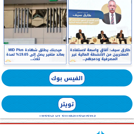
طارق سيف: آقاق واسعة لاستفادة
ميدبنك يطلق شهادة MID Plus
المغتربين من الأنشطة المالية غير
بعائد متغير يصل إلى 19.65% لمدة
المصرفية ودمجهم...
ثلاث...
الفيس بوك
تويتر
Tweets by elmashreqnews