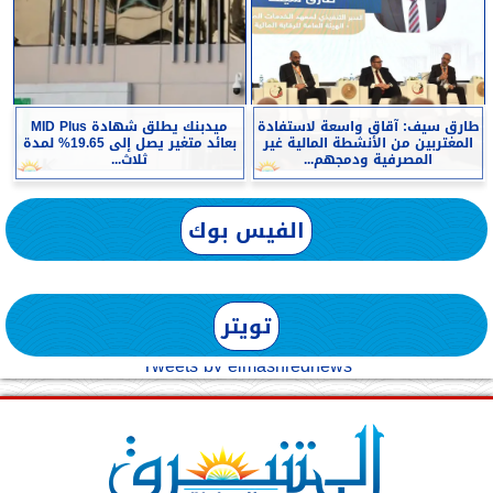
طارق سيف: آقاق واسعة لاستفادة
ميدبنك يطلق شهادة MID Plus
المغتربين من الأنشطة المالية غير
بعائد متغير يصل إلى 19.65% لمدة
المصرفية ودمجهم...
ثلاث...
الفيس بوك
تويتر
Tweets by elmashreqnews