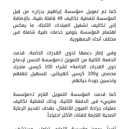
كما تم تمويل «مؤسسة إبراهيم بدران» من قِبل
المؤسسة لتغطية تكاليف 48 قافلة طبية، بالإضافة
إلى تكاليف تشغيل العيادات الثابتة، ما يعكس
اهتمام المؤسسة بتوفير خدمات طبية شاملة فى
مختلف أنحاء الجمهورية.
وفى إطار دعمها لذوى القدرات الخاصة، قدمت
الدفعة الثانية من التمويل لـ«مؤسسة الحسن لإدماج
ذوى القدرات الخاصة» لشراء 100 كرسى متحرك
مخصص و100 كرسى كهربائى، لتسهيل تنقلهم
وتحسين جودة حياتهم.
كما قدمت المؤسسة التمويل اللازم لـ«مؤسسة
مغربي» فى الدفعة الثانية، وذلك لتغطية تكاليف
عمليات جراحة العيون للأطفال، بهدف تقديم الرعاية
الصحية اللازمة للفئات الأكثر احتياجاً.
أخيراً، دعمت مؤسسة التجارى ادلولى مستشفى