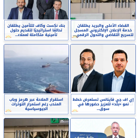
القضاء الأعلى والبريد يطلقان
بنك نكست وكاف للتأمين يطلقان
خدمة الإعلان الإلكتروني المسجل
تحالفًا استراتيجيًا لتقديم حلول
لتسريع التقاضي والتحول الرقمي...
تأمينية متكاملة لعملاء...
إي اف چي فاينانس تستعرض خطط
استقرار الملاحة عبر هرمز وباب
نمو «بلد» لتعزيز حضورها في
المندب رغم استمرار التوترات
سوق...
الجيوسياسية