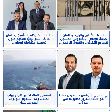
القضاء الأعلى والبريد يطلقان
بنك نكست وكاف للتأمين يطلقان
خدمة الإعلان الإلكتروني المسجل
تحالفًا استراتيجيًا لتقديم حلول
لتسريع التقاضي والتحول الرقمي...
تأمينية متكاملة لعملاء...
إي اف چي فاينانس تستعرض خطط
استقرار الملاحة عبر هرمز وباب
نمو «بلد» لتعزيز حضورها في
المندب رغم استمرار التوترات
سوق...
الجيوسياسية