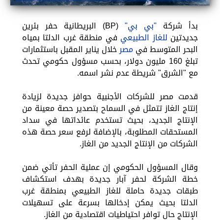
بدأ شركة
"بي بي"
(BP) البريطانية حفر بئرين
جديدتين
للغاز الطبيعي
في منطقة غرب الدلتا بمياه
البحر المتوسط في
مصر
خلال يناير المقبل باستثمارات
تبلغ 160 مليون دولار، بحسب مسؤول حكومي تحدث
مع "الشرق" شريطة عدم نشر اسمه.
قدمت مصر للشركات الأجنبية حوافز جديدة لزيادة
إنتاج الغاز تتمثل في السماح بتصدير حصة معينة من
الإنتاج الجديد، بحيث تستخدم عائداتها في سداد
المستحقات المطلوبة، بالإضافة لرفع سعر حصة هذه
الشركات من الإنتاج الجديد من الغاز.
وقال المسؤول الحكومي إن عملية الحفر تأتي ضمن
خطة الشركة لحفر آبار جديدة بهدف استكشاف
طبقات جديدة حاملة للغاز الطبيعي بمنطقة غرب
الدلتا بحيث يمكن إدخالها بسرعة على تسهيلات
الإنتاج حال توافر احتياطيات اقتصادية من الغاز.