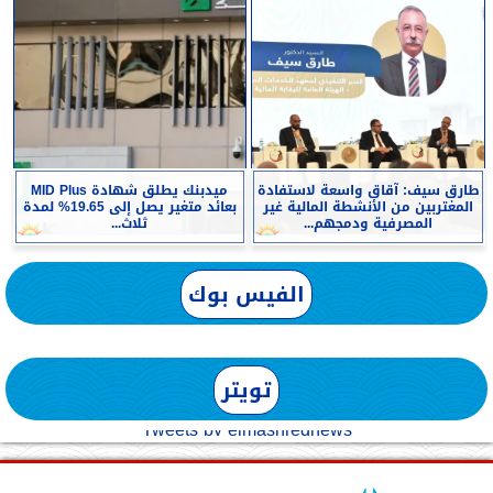
طارق سيف: آقاق واسعة لاستفادة
ميدبنك يطلق شهادة MID Plus
المغتربين من الأنشطة المالية غير
بعائد متغير يصل إلى 19.65% لمدة
المصرفية ودمجهم...
ثلاث...
الفيس بوك
تويتر
Tweets by elmashreqnews