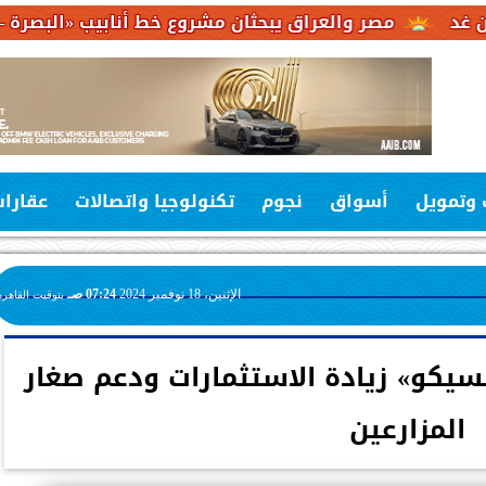
مصر والعراق يبحثان مشروع خط أنابيب «البصرة – العقبة» لر
 وتمويل
أسواق
نجوم
تكنولوجيا واتصالات
عقارا
الإثنين، 18 نوفمبر 2024
07:24 صـ
بتوقيت القاهرة
بسيكو» زيادة الاستثمارات ودعم صغار
المزارعين