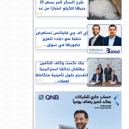
طرح السكر الحر بسعر 25
جنيهًا للكيلو اعتبارًا من غد
إي اف چي فاينانس تستعرض
خطط نمو «بلد» لتعزيز
حضورها في سوق...
بنك نكست وكاف للتأمين
يطلقان تحالفًا استراتيجيًا
لتقديم حلول تأمينية متكاملة
لعملاء...