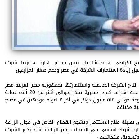
صلاح الأراضي محمد شلباية رئيس مجلس إدارة مجموعة شركة
ل زيادة استثمارات الشركة في مصر ودعم صغار المزارعين
 إنتاج الشركة العالمية واستثمارتها بجمهورية مصر العربية مصر
في مجال انتاج وزراعة وتصنيع البطاطس تحت اشراف كوادر مصرية تقدر بحوالي أكثر من 20 ألف عمالة
مباشرة وغير مباشرة ،حيث استثمرت المجموعة حوالي ٥١٥ مليون دولار في آخر ٥ اعوام موجهين في مصنع
ية مختلفة
ى تهيئة مناخ الاستثمار وتشجع القطاع الخاص في مجال الزراعة
اره شريك اساسي في التنمية ، وزير الزراعة اشاد بدور الشركة
 وتسويق منتجاتهم ،