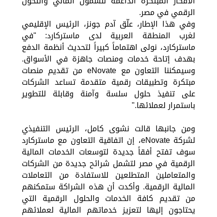
الأفكار المبتكرة الداعمة للشمول المالي والتحول
الرقمي في مصر.
وفي هذا الإطار، علّق آدم جونز، الرئيس الإقليمي
لغرب المنطقة العربية لدى ماستركارد: "في
ماستركارد، نولى اهتماماً كبيراً لتحديث أنظمة الدفع
بهدف إتاحة خدمات ومنصات جاهزة في الأسواق.
وسيمكننا التعاون مع eNovate من تقديم منصات
مبتكرة وتطبيقات رقمية متقدمة تساعد الشركات
على تنفيذ حلول سلسة وآمنة وقابلة للتطوير
باستمرار لعملائها."
ومن جانبها قالت نشوى كامل، الرئيس التنفيذي
لشركة eNovate، إن اتفاقية التعاون مع ماستركارد
سوف تفتح أفقاً جديدة لتوسعات الخدمات المالية
الرقمية في مصر لتشمل شرائح جديدة من الشركات
والمتعاملين المتطلعين للاستفادة من التعاملات
المالية الرقمية. وأكدت أن هذه الشراكة ستمكنهم
من تقديم كافة الخدمات والحلول الرقمية التي
يحتاجون إليها لتعزيز خدماتهم المالية لعملائهم