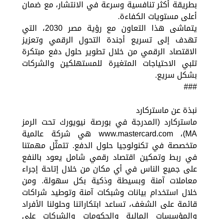
بطريقة أكثر تنافسية وسرعة في الانتشار، مع ضمان
أعلى مستويات الكفاءة.
يتماشى هذا التعاون مع رؤية مصر 2030، التي
تهدف إلى تسريع أجندة التحول الرقمي وتعزيز
الاقتصاد الرقمي من خلال تطوير حلول دفع مبتكرة
تلبي الاحتياجات المتغيرة للمستهلكين والشركات
بشكل سريع.
###
نبذة عن ماستركارد
ماستركارد (المدرجة في بورصة نيويورك تحت الرمز
MA)، www.mastercard.com هي شركة عالمية
متخصصة في تكنولوجيا حلول الدفع. تتمثّل مهمتنا
في ربط وتمكين اقتصاد رقمي شامل يعود بالنفع
على جميع الناس في أي مكان من خلال إتاحة إجراء
معاملات آمنة وبسيطة وذكية بكل سهولة. ومن
خلال استخدام بيانات وشبكات آمنة وتوطيد شراكات
قائمة على الشغف، تساعد ابتكاراتنا وحلولنا الأفراد
والمؤسسات المالية والحكومات والشركات على