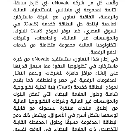
وقّعت كل من شركة eNovate -إي كاردز سابقاً-
التابعة لمجموعة إي فاينانس للاستثمارات المالية
والرقمية، اتفاقية تعاون مع شركة ماستركارد
العالمية لإتاحة حل البطاقة كخدمة (CaaS) في
السوق المصري، كما يوفر نموذج CaaS للبنوك،
والمؤسسات غير المالية، والجامعات، وشركات
التكنولوجيا المالية مجموعة متكاملة من خدمات
الدفع الرقمية.
في إطار هذا التعاون، ستستفيد eNovate من خبرة
ماستركارد في تكنولوجيا الدفع؛ مما سيعزز قدرتها
على إنشاء مراكز جاهزة للشركات، ويدعم انتشار
المدفوعات الرقمية في مصر والمنطقة. كما يقدم
نموذج البطاقة كخدمة (CaaS) بنية تحتية تكنولوجية
شاملة وحلول العلامة البيضاء التي تمكن البنوك
والمؤسسات غير المالية وشركات التكنولوجيا المالية
من إطلاق منتجات مبتكرة بسهولة مع قابلية
توسعها بشكل أسرع في الأسواق. ويشمل ذلك دمج
البطاقة المدفوعة مسبقًا وحلول المحفظة القابلة
للتخصيص ذات العلامة البيضاء. في الوقت نفسه،