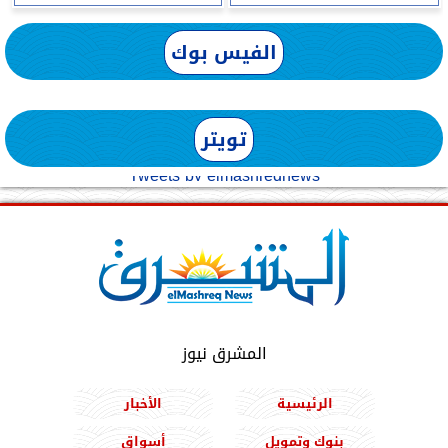
الفيس بوك
تويتر
Tweets by elmashreqnews
المشرق نيوز
الرئيسية
الأخبار
بنوك وتمويل
أسواق