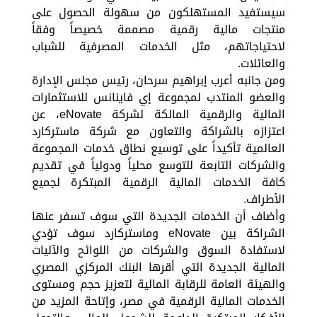
سيستفيد المستهلكون من سهولة الحصول على
منتجات مالية رقمية مصممة خصيصاً وفقاً
لاحتياجاتهم، مثل الخدمات المصرفية للشباب
والعائلات.
ومن جانبه أعرب إبراهيم سرحان، رئيس مجلس الإدارة
والعضو المنتدب لمجموعة إي فاينانس للاستثمارات
المالية والرقمية المالكة لشركة eNovate، عن
اعتزازه بالشراكة والتعاون مع شركة ماستركارد
العالمية تأكيداً على توسيع نطاق خدمات المجموعة
والشركات التابعة للتوسع محلياً ودولياً في تقديم
كافة الخدمات المالية الرقمية المبتكرة لجميع
الأطراف.
وأضاف أن الخدمات الجديدة التي سوف تسفر عنها
الشراكة بين eNovate وماستركارد سوف تؤدي
لاستفادة السوق والشركات من اللوائح والآليات
المالية الجديدة التي أقرها البنك المركزي المصري
والهيئة العامة للرقابة المالية لتعزيز حجم ومستوى
الخدمات المالية الرقمية في مصر، وإتاحة المزيد من