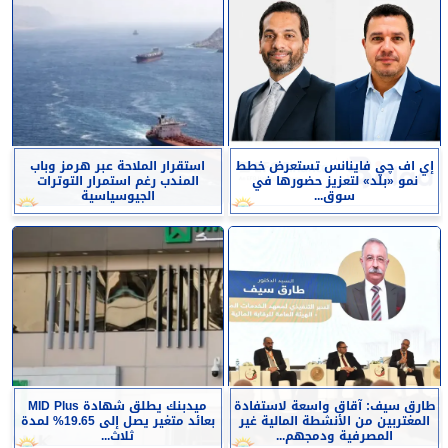
إي اف چي فاينانس تستعرض خطط
استقرار الملاحة عبر هرمز وباب
نمو «بلد» لتعزيز حضورها في
المندب رغم استمرار التوترات
سوق...
الجيوسياسية
طارق سيف: آقاق واسعة لاستفادة
ميدبنك يطلق شهادة MID Plus
المغتربين من الأنشطة المالية غير
بعائد متغير يصل إلى 19.65% لمدة
المصرفية ودمجهم...
ثلاث...