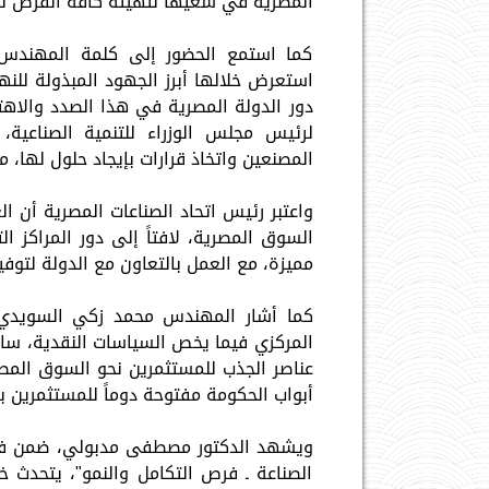
المصرية في سعيها لتهيئة كافة الفرص لد
كما استمع الحضور إلى كلمة المهندس 
استعرض خلالها أبرز الجهود المبذولة للنهو
دور الدولة المصرية في هذا الصدد والاهت
لرئيس مجلس الوزراء للتنمية الصناعية
المصنعين واتخاذ قرارات بإيجاد حلول لها، م
واعتبر رئيس اتحاد الصناعات المصرية أن ال
السوق المصرية، لافتاً إلى دور المراكز ا
مميزة، مع العمل بالتعاون مع الدولة لتوفي
كما أشار المهندس محمد زكي السويدي إل
المركزي فيما يخص السياسات النقدية، سا
عناصر الجذب للمستثمرين نحو السوق المصر
أبواب الحكومة مفتوحة دوماً للمستثمرين ب
ويشهد الدكتور مصطفى مدبولي، ضمن فعال
الصناعة ـ فرص التكامل والنمو"، يتحدث 