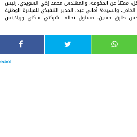
والنقل، ممثلاً عن الحكومة، والمهندس محمد زكي السويدي، رئيس
 الخاص، والسيدة/ أماني عيد، المدير التنفيذي للمبادرة الوطنية
لمهندس طارق حسين، مسئول تحالف شركتي سكاي وريلاينس