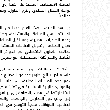
التنمية الاقتصادية المستدامة، لافتاً إل
تواجه القطاع الصناعي وطرح الحلول، وتفعيل
وعالمياً.
ويشهد الملتقى هذا العام عددًا من ال
الاستثمار في الصناعة، والاستدامة، وصنا
ودعم الصادرات المصرية، ومستقبل الصناعات
مجال الصناعة، وتمويل الصناعات المستدا
مجالات التعاون الاقتصادي مع الدوائر ال
الثنائية والشراكات المستقبلية، مع معرض يضم 18 قطاعاً صناعياً ل
وشهدت الفعاليات عرض فيلم تسجيلي ح
واستعراض نتائج تطوير عدد من المصانع و
دفع حجم الصادرات الوطنية، إلى جانب ا
والموانئ والبنية الأساسية في تعزيز فر
استثماراتها في مصر، بالإضافة إلى برنام
إلى جانب دور المدارس والجامعات والمع
الصناعية المؤهلة، سعياً للتوسع في اع