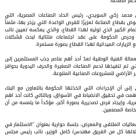
عم الصناعة.
محمد زكي السويدي، رئيس اتحاد الصناعات المصرية، التي
ض بقطاع الصناعة تعزيزًا للفرص الواعدة التي يزخر بها، مثمناً
مام الكبير الذي توليه لهذا القطاع، والذي يعكسه تعيين نائب
، وحرص الحكومة على عقد اجتماعات متتالية لبحث مُشكلات
ع الزيارات الميدانية لهذا القطاع بصورة مستمرة.
عمالة الفنية الوطنية تعدُ أحد أهم عناصر جذب المستثمرين إلى
لتي تم تنفيذها لدعم الصناعات الصغيرة والحرف اليدوية بحوافز
ر الأراضي للمشروعات الصناعية المتنوعة.
ى أن الإجراءات التي اتخذتها الحكومة بالتعاون مع البنك
همت في تحقيق الانضباط في الأسواق، وبالتالي كانت أحد اهم
ية، وإيجاد فرص تصديرية بصورة أكبر، مؤكداً ما يلمسه من أن
خاصة المصنعين.
يات الملتقى والمعرض، جلسة حوارية بعنوان "الاستثمار في
خلالها كل من الفريق مهندس/ كامل الوزير، نائب رئيس مجلس