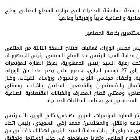
ه منصة لمناقشة التحديات التي تواجه القطاع الصناعي وطرح
ية والصناعية عربياً وإفريقياً وعالمياً
مستثمرين بخاصة المصنعين
مجلس الوزراء، فعاليات افتتاح النسخة الثالثة من الملتقى
ن فخامة السيد الرئيس عبد الفتاح السيسي، رئيس الجمهورية،
حت رعاية السيد رئيس الجمهورية، بمركز المنارة للمؤتمرات
والمعارض الدولية، خلال الفترة من 25 إلى 27 نوفمبر الجاري، بحضور فاعل يضم عددا من الوزراء،
ية، وأعضاء مجلسي النواب والشيوخ، ورؤساء الهيئات، وكبار
مال والمُستثمرين والمُصنعين المحليين والأجانب، وممثلي
صاص، وممثلي قطاع المصارف والكيانات الاقتصادية الصناعية
ن المتخصصين في مختلف القطاعات الصناعية.
ز المنارة للمؤتمرات، الفريق مهندس/ كامل الوزير، نائب رئيس
الصناعة والنقل، والمهندس/ محمد زكي السويدي، رئيس اتحاد
ى مدبولي أن رعاية فخامة السيد الرئيس لهذا الحدث تأتي من
القطاع الصناعي وتعزيز مساهمته في جذب الاستثمار وتحقيق