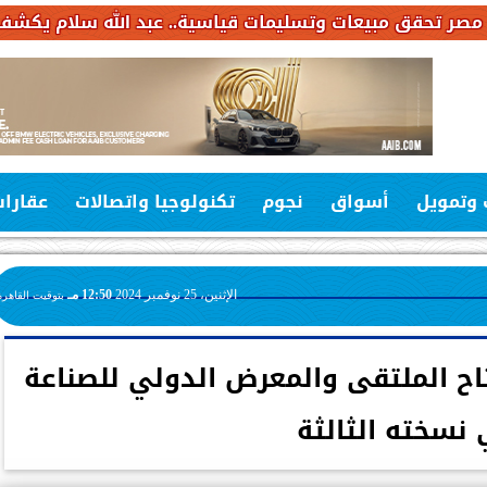
تسليمات قياسية.. عبد الله سلام يكشف خطة استثمارات بـ6.4 مليار جنيه خلا
 وتمويل
أسواق
نجوم
تكنولوجيا واتصالات
عقارا
الإثنين، 25 نوفمبر 2024
12:50 مـ
بتوقيت القاهرة
اح الملتقى والمعرض الدولي للصناعة
نسخته الثالثة