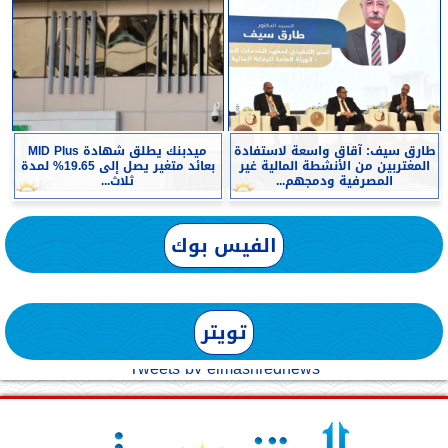
طارق سيف: آقاق واسعة لاستفادة
ميدبنك يطلق شهادة MID Plus
المغتربين من الأنشطة المالية غير
بعائد متغير يصل إلى 19.65% لمدة
المصرفية ودمجهم...
ثلاث...
الفيس بوك
تويتر
Tweets by elmashreqnews