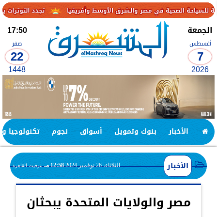
تجدد التوترات يخفض صادرات النفط الإماراتية إلى .4
الجمعة
17:50
أغسطس
صفر
22
7
1448
2026
الأخبار
بنوك وتمويل
أسواق
نجوم
تكنولوجيا وا
الأخبار
الثلاثاء، 26 نوفمبر 2024
12:58 مـ
بتوقيت القاهرة
مصر والولايات المتحدة يبحثان