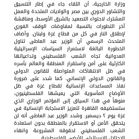
وزارة الخارجية، أن اللقاء جاء في إطار التنسيق
والتشاور الدوري بين مصر والولايات المتحدة والعمل
المشترك لاحتواء التصعيد بالشرق الأوسط، ومناقشة
آخر التطورات بالنسبة لمفاوضات الوقف الفوري
لإطلاق النار في كل من قطاع غزة ولبنان. وأضاف
المتحدث الرسمي أن الوزير عبد العاطى تناول
الخطورة البالغة لاستمرار السياسات الإسرائيلية
العدوانية تجاه الشعب الفلسطيني وتداعياتها
الكارثية على أمن واستقرار المنطقة والعالم بأسره
في ظل الانتهاكات المتواصلة للقانون الدولي
والقانون الدولي الإنساني. كما شدد على ضرورة
نفاذ المساعدات الإنسانية لقطاع غزة في ظل
الأوضاع المأسوية التي يعيشها الفلسطينيون،
منوهاً في هذا السياق إلى المؤتمر الوزاري الذي
ستستضيفه القاهرة لتعزيز الاستجابة الإنسانية في
غزة يوم ٢ ديسمبر. وشدد الوزير عبد العاطى أنه لن
يتحقق الأمن أو الاستقرار بالمنطقة بدون استعادة
الشعب الفلسطيني لحقوقه المشروعة وانهاء
الاحتلال الاسرائيلي للأرضي الفلسطينية.