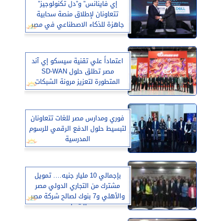
إي فاينانس” و”دل تكنولوجيز”
تتعاونان لإطلاق منصة سحابية
جاهزة للذكاء الاصطناعي في مصر
اعتماداً علي تقنية سيسكو إي آند
مصر تطلق حلول SD-WAN
المتطورة لتعزيز مرونة الشبكات
فوري ومدارس مصر للغات تتعاونان
لتبسيط حلول الدفع الرقمي للرسوم
المدرسية
بإجمالي 10 مليار جنيه…. تمويل
مشترك من التجاري الدولي مصر
والأهلي و7 بنوك لصالح شركة مصر
للبترول