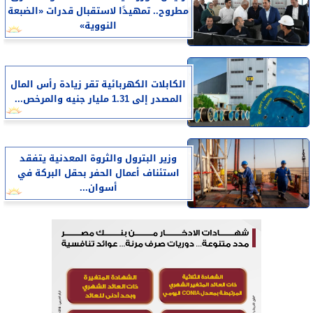
مطروح.. تمهيدًا لاستقبال قدرات «الضبعة
النووية»
الكابلات الكهربائية تقر زيادة رأس المال
المصدر إلى 1.31 مليار جنيه والمرخص...
وزير البترول والثروة المعدنية يتفقد
استئناف أعمال الحفر بحقل البركة في
أسوان...