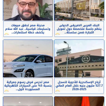
البنك العربى الافريقى الدولى
مدينة مصر تحقق مبيعات
ينظم جلسة متخصصة حول تمويل
وتسليمات قياسية.. عبد الله سلام
التجارة ضمن سلسلة...
يكشف خطة استثمارات...
أرباح الإسكندرية للأدوية لتسجل
مصر تدرس فرض رسوم جمركية
527.7 مليون جنيه خلال العام المالي
بنسبة 5% على السيارات الكهربائية
2025-2026
المستوردة لأول...