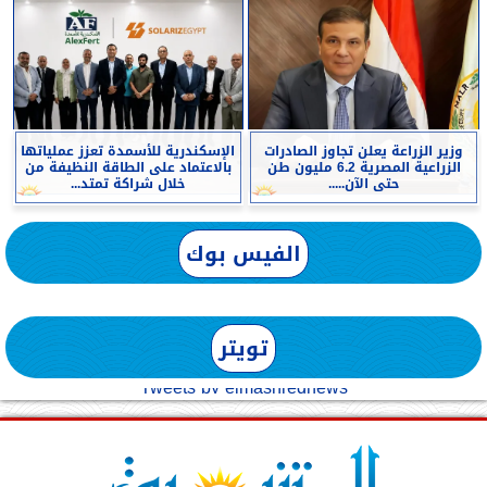
وزير الزراعة يعلن تجاوز الصادرات
الإسكندرية للأسمدة تعزز عملياتها
الزراعية المصرية 6.2 مليون طن
بالاعتماد على الطاقة النظيفة من
حتى الآن.....
خلال شراكة تمتد...
الفيس بوك
تويتر
Tweets by elmashreqnews