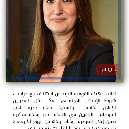
داليا الباز
أعلنت الهيئة القومية للبريد عن استئناف بيع كراسات
شروط الإسكان الاجتماعي "سكن لكل المصريين
الإعلان الخامس"، وتسديد مقدم جدية الحجز
للمواطنين الراغبين في التقدم لحجز وحدة سكنية
ضمن إعلان المبادرة، وذلك ابتداءً من اليوم الأربعاء ٤
ديسمبر ٢٠٢٤ حتى يوم الثلاثاء ٣١ ديسمبر ٢٠٢٤.