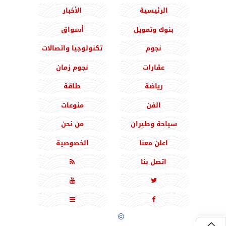
الرئيسية
الأخبار
بنوك وتمويل
أسواق
نجوم
تكنولوجيا واتصالات
عقارات
نجوم زمان
رياضة
طاقة
الفن
منوعات
سياحة وطيران
من نحن
اعلن معنا
الخصوصية
اتصل بنا





جميع الحقوق محفوظة
©
2020 - 2026 - المشرق نيوز