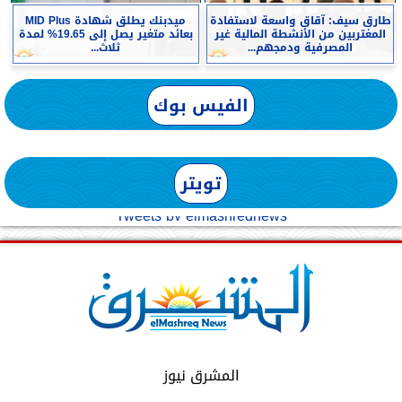
طارق سيف: آقاق واسعة لاستفادة
ميدبنك يطلق شهادة MID Plus
المغتربين من الأنشطة المالية غير
بعائد متغير يصل إلى 19.65% لمدة
المصرفية ودمجهم...
ثلاث...
الفيس بوك
تويتر
Tweets by elmashreqnews
المشرق نيوز