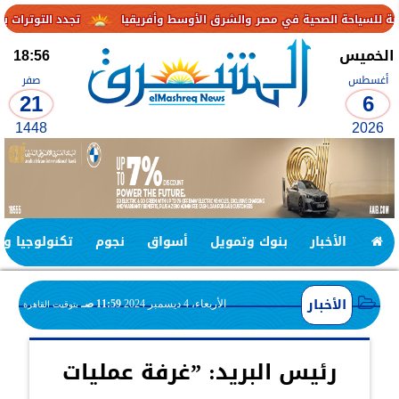
تجدد التوترات يخفض صادرات النفط الإماراتية 
الخميس
18:56
أغسطس
صفر
21
6
1448
2026
الأخبار
بنوك وتمويل
أسواق
نجوم
تكنولوجيا وا
الأخبار
الأربعاء، 4 ديسمبر 2024
11:59 صـ
بتوقيت القاهرة
رئيس البريد: ”غرفة عمليات