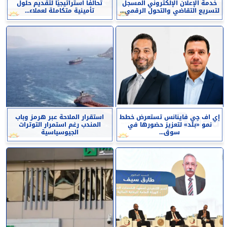
خدمة الإعلان الإلكتروني المسجل
تحالفًا استراتيجيًا لتقديم حلول
لتسريع التقاضي والتحول الرقمي...
تأمينية متكاملة لعملاء...
إي اف چي فاينانس تستعرض خطط
استقرار الملاحة عبر هرمز وباب
نمو «بلد» لتعزيز حضورها في
المندب رغم استمرار التوترات
سوق...
الجيوسياسية