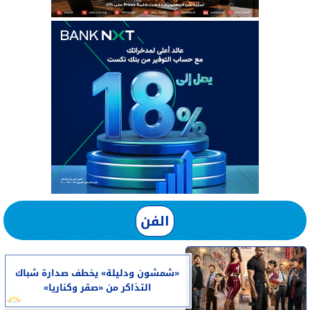
الفن
«شمشون ودليلة» يخطف صدارة شباك
التذاكر من «صقر وكناريا»