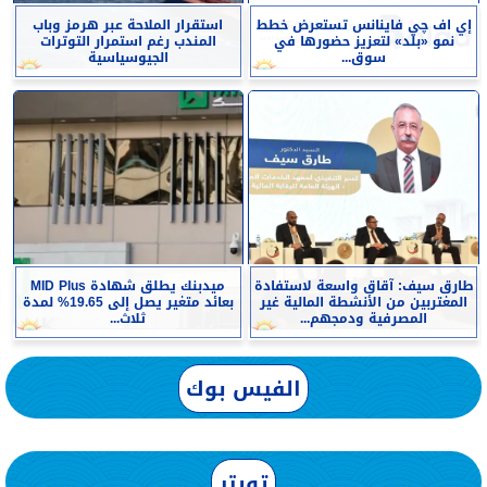
إي اف چي فاينانس تستعرض خطط
استقرار الملاحة عبر هرمز وباب
نمو «بلد» لتعزيز حضورها في
المندب رغم استمرار التوترات
سوق...
الجيوسياسية
طارق سيف: آقاق واسعة لاستفادة
ميدبنك يطلق شهادة MID Plus
المغتربين من الأنشطة المالية غير
بعائد متغير يصل إلى 19.65% لمدة
المصرفية ودمجهم...
ثلاث...
الفيس بوك
تويتر