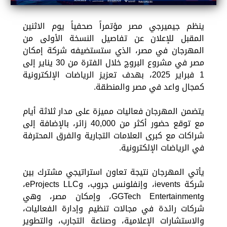
ينظم جيميرجي مصر مؤتمراً صحفياً يوم الاثنين
المقبل للإعلان عن تفاصيل النسخة الأولى من
المهرجان في مصر، الذي ستستضيفه شركة إمكان
مصر في مشروع البروچ خلال الفترة من 30 يناير إلى
1 فبراير 2025، بهدف تعزيز الرياضات الإلكترونية
كمجال واعد في مصر والمنطقة.
يتضمن المهرجان فعاليات مميزة على مدار ثلاثة أيام
مع توقع حضور أكثر من 40,000 زائر، بالإضافة إلى
شراكات مع كبرى العلامات التجارية والفرق المحترفة
في الرياضات الإلكترونية.
يأتي المهرجان نتيجة تعاون استراتيجي مشترك بين
شركة ievents، وإنفلونس جروب، وeProjects LLC،
وGGTech Entertainment، وإمكان مصر، وهي
شركات رائدة في مجالات تنظيم وإدارة الفعاليات،
والاستشارات الإعلامية، وصناعة التجارب، والتطوير