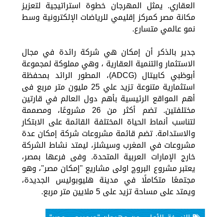
العقاري. يمثل المهرجان خطوة استراتيجية لتعزيز
مكانة مصر كمركز إقليمي للرياضات الإلكترونية وسط
نمو عالمي متسارع.
جدير بالذكر أن إمكان هي شركة رائدة في مجال
الاستثمار والتنمية العقارية ، وهي مملوكة لمجموعة
أبوظبي كابيتال (ADCG)، المطور الرائد بمحفظة
استثمارية متنوعة تزيد علي 25 مليون متر مربع فى
أهم المواقع الرئيسية بأهم دول العالم في قارتين
مختلفتين. تضم أكثر من 26 مشروعًا، ومصممة
لتناسب أنماط الحياة المختلفة القائمة على الابتكار
والاستدامة. تضم قائمة مشروعات شركة إمكان عدة
مشروعات في المغرب وسيشلز، ليمتد نشاط الشركة
خارج الإمارات العربية المتحدة. وفى فرعها بمصر،
يعتبر مشروع البروچ اولى مشاريع "إمكان مصر"، وهو
مجتمعًا متكاملًا في مدينة هليوبوليس الجديدة،
ويمتد على مساحة تزيد على 5 ملايين متر مربع.