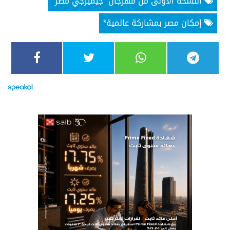
النسخة الأولى من مهرجان ”جيميرجي مصر”
إمكان مصر بمشاركة عالمية*