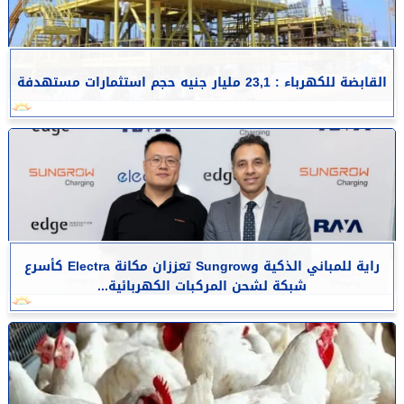
القابضة للكهرباء : 23,1 مليار جنيه حجم استثمارات مستهدفة
راية للمباني الذكية وSungrow تعززان مكانة Electra كأسرع
شبكة لشحن المركبات الكهربائية...