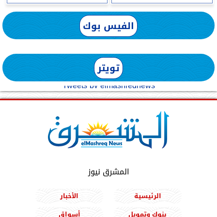
الفيس بوك
تويتر
Tweets by elmashreqnews
المشرق نيوز
الرئيسية
الأخبار
بنوك وتمويل
أسواق