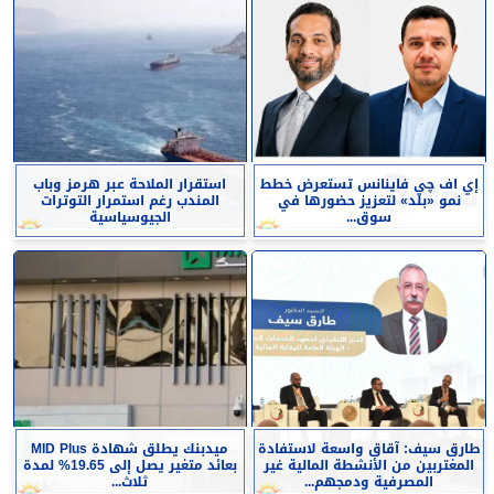
إي اف چي فاينانس تستعرض خطط
استقرار الملاحة عبر هرمز وباب
نمو «بلد» لتعزيز حضورها في
المندب رغم استمرار التوترات
سوق...
الجيوسياسية
طارق سيف: آقاق واسعة لاستفادة
ميدبنك يطلق شهادة MID Plus
المغتربين من الأنشطة المالية غير
بعائد متغير يصل إلى 19.65% لمدة
المصرفية ودمجهم...
ثلاث...