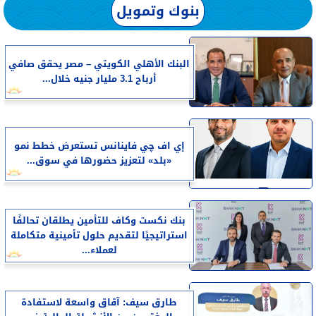
بنوك وتمويل
البنك الأهلي الكويتي – مصر يحقق صافي
أرباح 3.1 مليار جنيه خلال...
إي اف چي فاينانس تستعرض خطط نمو
«بلد» لتعزيز حضورها في سوق...
بنك نكست وكاف للتأمين يطلقان تحالفًا
استراتيجيًا لتقديم حلول تأمينية متكاملة
لعملاء...
طارق سيف: آقاق واسعة لاستفادة