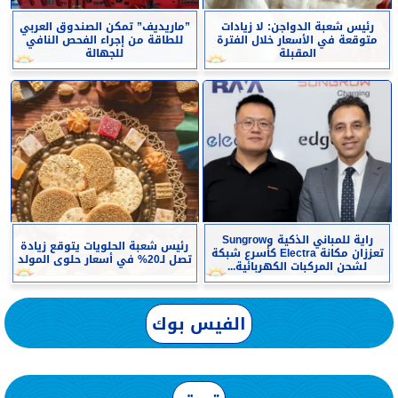
رئيس شعبة الدواجن: لا زيادات
”ماريديف” تمكن الصندوق العربي
متوقعة في الأسعار خلال الفترة
للطاقة من إجراء الفحص النافي
المقبلة
للجهالة
راية للمباني الذكية وSungrow
رئيس شعبة الحلويات يتوقع زيادة
تعززان مكانة Electra كأسرع شبكة
تصل لـ20% في أسعار حلوى المولد
لشحن المركبات الكهربائية...
الفيس بوك