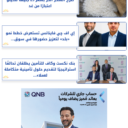
طرح السكر الحر بسعر 25 جنيهًا للكيلو
اعتبارًا من غد
إي اف چي فاينانس تستعرض خطط نمو
«بلد» لتعزيز حضورها في سوق...
بنك نكست وكاف للتأمين يطلقان تحالفًا
استراتيجيًا لتقديم حلول تأمينية متكاملة
لعملاء...