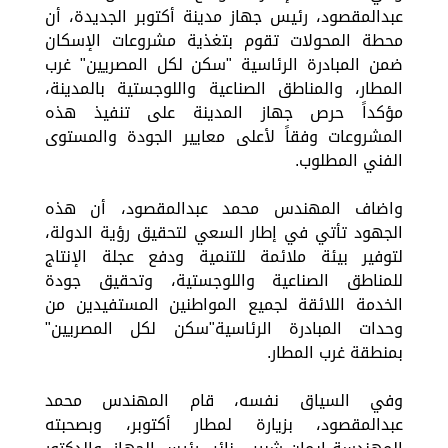
عبدالمقصود، رئيس جهاز مدينة أكتوبر الجديدة، أن
محطة المحولات تقوم بتغذية مشروعات الإسكان
ضمن المبادرة الرئاسية "سكن لكل المصريين" غرب
المطار، والمناطق الصناعية واللوجستية بالمدينة،
مؤكداً حرص جهاز المدينة على تنفيذ هذه
المشروعات وفقاً لأعلى معايير الجودة والمستوى
الفني المطلوب.
واضاف المهندس محمد عبدالمقصود، أن هذه
الجهود تأتي في إطار السعي لتحقيق رؤية الدولة،
لتوفير بيئة ملائمة للتنمية ودفع عجلة الإنتاج
للمناطق الصناعية واللوجستية، وتحقيق جودة
الخدمة اللائقة لجميع المواطنين المستفيدين من
وحدات المبادرة الرئاسية"سكن لكل المصريين"
بمنطقة غرب المطار.
وفي السياق نفسه، قام المهندس محمد
عبدالمقصود، بزيارة لمطار أكتوبر، وبصحبته