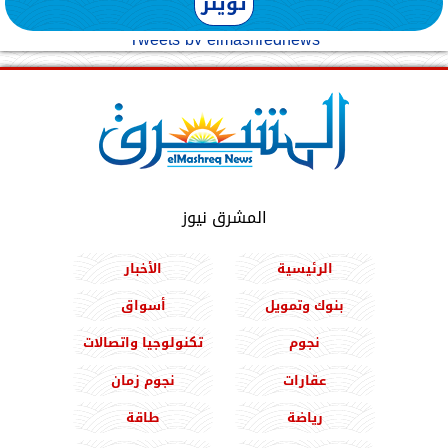
تويتر
Tweets by elmashreqnews
المشرق نيوز
الرئيسية
الأخبار
بنوك وتمويل
أسواق
نجوم
تكنولوجيا واتصالات
عقارات
نجوم زمان
رياضة
طاقة