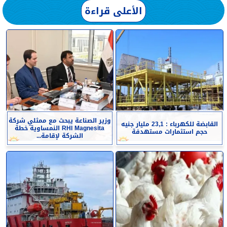
الأعلى قراءة
وزير الصناعة يبحث مع ممثلي شركة
القابضة للكهرباء : 23,1 مليار جنيه
RHI Magnesita النمساوية خطة
حجم استثمارات مستهدفة
الشركة لإقامة...