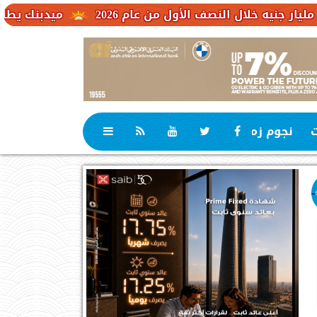
ميدبنك يطلق شهادة MID Plus بعائد متغير يصل إلى 19.65% لمدة ثلاث سنوات
ت
نجوم زمان
رياضة