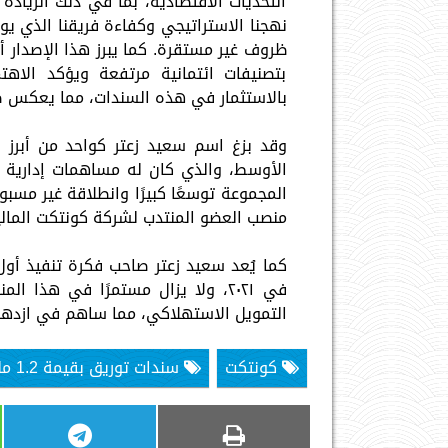
التحديات الاقتصادية، بما في ذلك الزيادة
نهجنا الاستراتيجي وكفاءة فريقنا الذي يو
ظروف غير مستقرة. كما يبرز هذا الإصدار أي
بتصنيفات ائتمانية مرتفعة ويؤكد الاهت
بالاستثمار في هذه السندات، مما يعكس صل
وقد بزغ اسم سعيد زعتر كواحد من أبرز 
منصب العضو المنتدب لشركة كونتكت المالي
كما يُعد سعيد زعتر صاحب فكرة تنفيذ أول
في ٢٠٢١، ولا يزال مستمرًا في هذا
التمويل الاستهلاكي، مما ساهم في ازدها
كونتكت
سندات توريق بقيمة 1.2 مليار جنيه