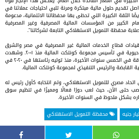
 الكبيرة في أسعار الفائدة خلال العام. يعكس هذا الإنجاز قوة
اصل تقديم حلول مالية مبتكرة ومرنة تلبي احتياجات عملائنا في
ضًا الثقة الكبيرة التي تحظى بها محفظاتنا الائتمانية، مدعومة
مام الكبير من المؤسسات المالية المصرفية وغير المصرفية
ابة محفظة التمويل الاستهلاكي التابعة لشركاتنا".
قيادات قطاع الخدمات المالية غير المصرفية في مصر والشرق
الأوسط، والذي كان له مساهمات إدارية حيوية في تأسيس مجموعة كونتكت المالية منذ ٢٠٠١. وشهدت
المجموعة توسعًا كبيرًا وانطلاقة غير مسبوقة في الخمس سنوات الأخيرة، منذ توليه رئاستها في ٢٠٢٠ في
ة القابضة والرئيس التنفيذي لمجموعة كونتكت المالية.
 اتحاد مصري للتمويل الاستهلاكي، وتم انتخابه كأول رئيس له
 المنصب حتى الآن، حيث لعب دورًا فعالًا ومميزًا في تنظيم سوق
ره بشكل ملحوظ في السنوات الأخيرة.
محفظة التمويل الاستهلاكي