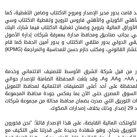
 قامت بدور مدير الإصدار ومروج الاكتتاب وضامن التغطية، كما
الأهلي الكويتي والأهلي فاروس لترويج وتغطية الاكتتاب وسي
لأوراق المالية بترويج وضمان تغطية الاكتتاب فيما شارك البنك
لي, بجانب صناديق ومحافظ مدارة بمعرفة شركات إدارة الأصول
قي الدولي بدور متلقي الاكتتاب و بدور أمين الحفظ كما قام
مكتب علي الدين وشاحي (ALC) بدور المستشار القانوني، ومكتب حازم حسن للمحاسبة والمراجعة (KPMG)
ار من قبل شركة الشرق الأوسط للتصنيف الائتماني وخدمة
المستثمرين MERIS على تصنيف ائتماني AA+. وAA. وA، وقد بلغت المحفظة الضامنة للإصدار حوالي
 المحفظة على أحد أعلى التصنيفات الائتمانية لمحافظ التمويل
 السوق المصري حتى الآن بما يعكس جودة محافظ المجموعة
رات التوريق التي صدرت بضمان محافظ محالة من مجموعة شركات
ونتكت المالية القابضة، على هذا الإصدار قائلاً: "نحن فخورون
 التوريق بنجاح، وهو شهادة جديدة على قدرتنا على التكيف مع