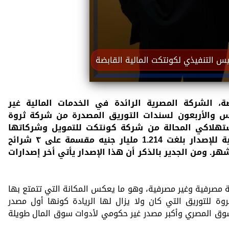
يس التنفيذي لكونتكت المالية القابضة
ة، الشركة المصرية الرائدة في الخدمات المالية غير
مس والأربعون لسندات التوريق المصدرة من شركة ثروة
ستهلاكي المحالة من شركة كونتكت للتمويل وشركاتها
التابعة والشقيقة وذلك بقيمة إجمالية للإصدار بلغت 1.214 مليار جنيه مقسمة على ٣ شرائح
ال مختلفة تتراوح بين ١٣ وحتى 60 شهر. ومن الجدير بالذكر أن هذا الإصدار يأتي أخر إصدارات
 مصرفية وغير مصرفية، وهو ما يعكس المكانة التي تتمتع بها
وة للتوريق التي كان ولا يزال لها الريادة كونها أول مصدر
سوق المصري وأكبر مصدر غير حكومي لأدوات سوق المال طويلة