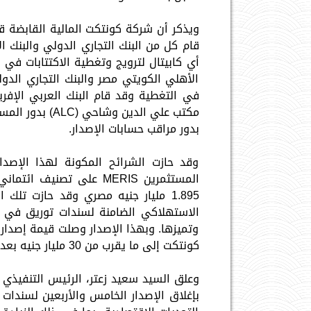
ويذكر أن شركة كونتكت المالية القابضة قد
قام كل من البنك التجاري الدولي والبنك 
أي كابيتال لترويج وتغطية الاكتتابات في ا
الأهلي الكويتي مصر والبنك التجاري الدو
في التغطية وقد قام البنك العربي الإفري
بدور مراقب حسابات الإصدار.
وقد حازت الشرائح المكونة لهذا الإصد
1.895 مليار جنيه مصري وقد حازت تلك
الاستهلاكي الضامنة لسندات توريق في
وتميزها. وبهذا الإصدار وصلت قيمة إصدا
كونتكت إلى ما يقرب من 30 مليار جنيه بعدد 29 إصدار. وذلك بخلاف إصدارات الصكوك.
وعلق السيد سعيد زعتر، الرئيس التنفيذي لك
بإغلاق الإصدار الخامس والأربعين لسندات