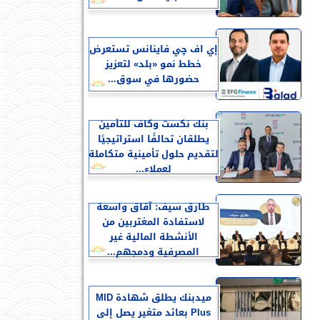
إي اف چي فاينانس تستعرض
خطط نمو «بلد» لتعزيز
حضورها في سوق...
بنك نكست وكاف للتأمين
يطلقان تحالفًا استراتيجيًا
لتقديم حلول تأمينية متكاملة
لعملاء...
طارق سيف: آقاق واسعة
لاستفادة المغتربين من
الأنشطة المالية غير
المصرفية ودمجهم...
ميدبنك يطلق شهادة MID
Plus بعائد متغير يصل إلى