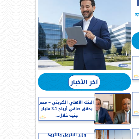
آخر الأخبار
البنك الأهلي الكويتي – مصر
يحقق صافي أرباح 3.1 مليار
جنيه خلال...
ام
وزير البترول والثروة