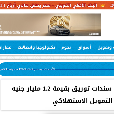
لي الكويتي – مصر يحقق صافي أرباح 3.1 مليار جنيه خلال النصف الأول من عام 2026
 وتمويل
أسواق
نجوم
تكنولوجيا واتصالات
عقارا
الأحد، 29 ديسمبر 2024
02:24 مـ
بتوقيت القاهرة
كونتكت تغلق إصدارها سندات توريق بقيمة 1.2 مليار جنيه
لتمويل الاستهلاكي