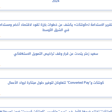
2024
قرير الاستدامة لـ«كونتكت» يكشف عن خطوات بارزة تقود لاقتصاد أخضر ومستدام
في الشرق الأوسط
سعيد زعتر يتحدث عن قرار وقف تراخيص التمويل الاستهلاكي
كونتكت و”Converted Pay” تتعاونان لتوفير حلول مبتكرة لرواد الأعمال
كونتكت” تفتتح فرعها الأول في “دبي” وتؤسس “كونتكت كريديت” ضمن توسعاتها