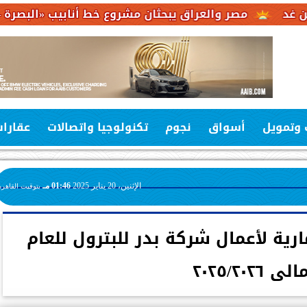
 والعراق يبحثان مشروع خط أنابيب «البصرة – العقبة» لربط ص
 وتمويل
أسواق
نجوم
تكنولوجيا واتصالات
عقارا
الإثنين، 20 يناير 2025
01:46 مـ
بتوقيت القاهرة
ارية لأعمال شركة بدر للبترول للعام
ى ٢٠٢٥/٢٠٢٦