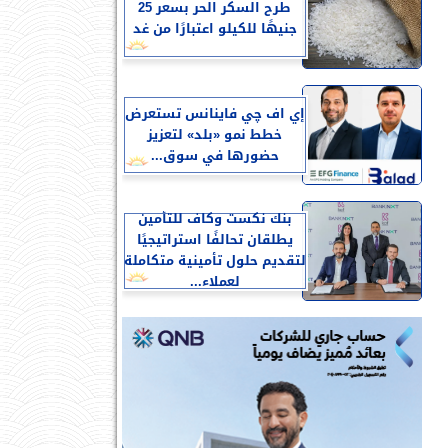
طرح السكر الحر بسعر 25
جنيهًا للكيلو اعتبارًا من غد
إي اف چي فاينانس تستعرض
خطط نمو «بلد» لتعزيز
حضورها في سوق...
بنك نكست وكاف للتأمين
يطلقان تحالفًا استراتيجيًا
لتقديم حلول تأمينية متكاملة
لعملاء...