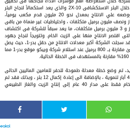
ركة خلال استعراضه أهم مؤشرات الأداء لنجاحها فى تحقيق
اكتشاف جديد للغاز في منطقة بدر-1 من خلال البئر الاستكشافى 10-2X والذى يعد استكمالاً لنجاح البئر
الاستكشافى 10-1X، و تم اختبار البئر ووضعه علي الانتاج بمعدل نحو 20 مليون قدم مكعب يومياً،
يار قدم مكعب غاز ونصف مليون برميل متكثفات ، واحتياطيات غير منماة من باقى
الطبقات تقدر بنحو 60 مليار قدم مكعب غاز و 3 مليون برميل متكثفات، ما يعد سبقاً للشركة فى اكتشاف
ى اقتصر الانتاج منها على الزيت الخام. وتتويجاً لنجاح جهود
أعمال الاستكشاف والتنمية المتواصلة، فقد سجلت الشركة أكبر معدلات الانتاج من حقل بدر-1، حيث يصل
الانتاج اليومى حالياً إلى 7700 برميل مكافئ مقارنة بــ 800 برميل عند استلام شركة ويبكو موقع بدر-1 مما
.
د، تم وضع خطة معدلة طموحة للحفر للعامين الماليين الحالى
والقادم من خلال حفر 3 آبار استكشافية و 4 آبار تنموية ، بالإضافة الى إعادة إكمال 12 بئر ، وبذلك فقد تم
تحويل حقل بدر من حقل لإنتاج الزيت الخام فقط على مدار 40 عام إلى إنتاج الزيت والغاز الطبيعي