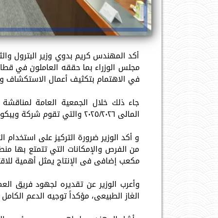
أكد المهندس كريم بدوي وزير البترول وال
مجلس الوزراء بما حققه العاملون في قطاع ا
في الاهتمام بتكثيف أعمال الاستكشاف وال
جاء ذلك خلال الجمعية العامة لمناقشة وا
المالى ٢٠٢٥/٢٠٢٦ والتي تقوم شركة ويبكو بتشغيلها.
و أكد الوزير ضرورة التركيز على استخدام الت
من الفرص والإمكانات التي تتمتع بها منطقة
مكعب إضافى فى الإنتاج يمثل أهمية للاقتص
وأعرب الوزير عن تقديره لجهود فريق العم
الغاز الطبيعى، مؤكداً توجيه الدعم الكامل