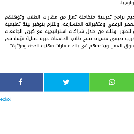
لوجيا.
يم برامج تدريبية متكاملة تعزز من مهارات الطلاب وتؤهلهم
ر الرقمي ومتغيراته المتسارعة، ونلتزم بتوفير بيئة تعليمية
التطور، وذلك من خلال شراكات استراتيجية مع كبرى الجامعات
ريب صيفي متميزة تمنح طلاب الجامعات خبرة عملية قيّمة في
لسوق العمل ويدعمهم في بناء مسارات مهنية ناجحة ومؤثرة"