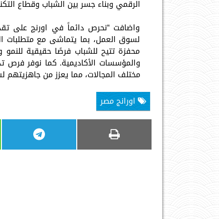
الرقمي وبناء جسر بين الشباب وقطاع التكنو
واضافت “نحرص دائماً في اورنچ على تقد
لسوق العمل، بما يتماشى مع متطلبات العص
محفزة تتيح للشباب فرصًا حقيقية للنمو و
والمؤسسات الأكاديمية. كما نوفر فرص تد
مختلف المجالات، مما يعزز من جاهزيتهم 
اورانج مصر