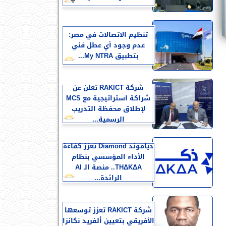
تنظيم الاتصالات في مصر:
عدم وجود أي عطل فني
بتطبيق My NTRA...
شركة RAKICT تعلن عن
شراكة استراتيجية مع MCS
لإطلاق محفظة التدريب
الرسمية...
دياموند Diamond تعزز كفاءة
الأداء المؤسسي بنظام
THΔKΔA.. منصة الـ AI
الرائدة...
شركة RAKICT تعزز توسعها
الأفريقي بتعيين ألفريد نكانزا