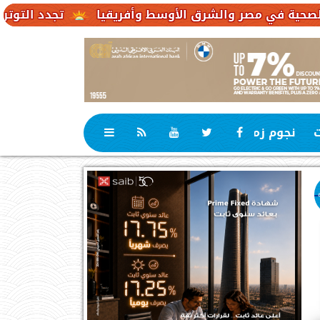
تجدد التوترات يخفض صادرات النفط الإم
ت
نجوم زمان
رياضة