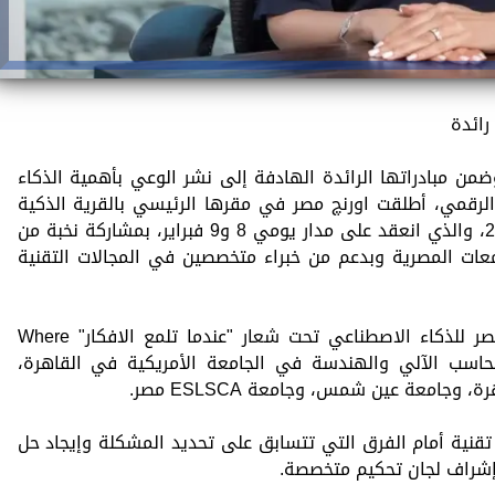
ائدة
ضمن مبادراتها الرائدة الهادفة إلى نشر الوعي بأهمية الذكاء
لرقمي، أطلقت اورنچ مصر في مقرها الرئيسي بالقرية الذكية
هاكاثون اورنچ مصر للذكاء الاصطناعي2025، والذي انعقد على مدار يومي 8 و9 فبراير، بمشاركة نخبة من
معات المصرية وبدعم من خبراء متخصصين في المجالات التقنية
اقيمت نسخة 2025 من هاكاثون اورنچ مصر للذكاء الاصطناعي تحت شعار "عندما تلمع الافكار" Where
صصات الحاسب الآلي والهندسة في الجامعة الأمريكية في القاهرة،
 وجامعة عين شمس، وجامعة ESLSCA مصر.
تقنية أمام الفرق التي تتسابق على تحديد المشكلة وإيجاد حل
 إشراف لجان تحكيم متخصصة.