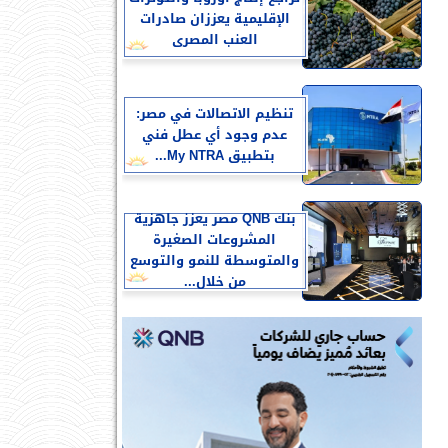
الإقليمية يعززان صادرات
العنب المصرى
تنظيم الاتصالات في مصر:
عدم وجود أي عطل فني
بتطبيق My NTRA...
بنك QNB مصر يعزز جاهزية
المشروعات الصغيرة
والمتوسطة للنمو والتوسع
من خلال...