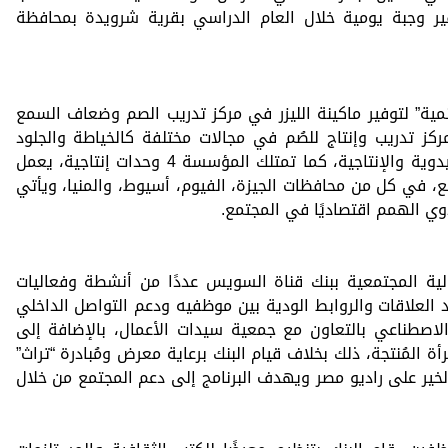
فير وجبة يومية خلال العام الدراسي بقرية شرويدة بمحافظة
نمية” لتوفير ماكينة الليزر في مركز تدريب الصم وضعاف السمع
ز تدريب وإنتاج للصُم في مجالات مختلفة كالخياطة والجلود
والأقمشة والأخشاب وغيرها من الحرف اليدوية والإنتاجية، كما تمتلك المؤسسة 4 وحدات إنتاجية، يعمل
سمع، في كل من محافظات الجيزة، الفيوم، أسيوط، والمنيا، ويأتي
ي الهمم اقتصاديًا في المجتمع.
ة المجتمعية ببنك قناة السويس عددًا من أنشطة وفعاليات
العلاقات والروابط الودية بين موظفيه ودعم التواصل الداخلي
لاصطناعي بالتعاون مع جمعية سيدات الأعمال، بالإضافة إلى
ة المُنتجة، ذلك بخلاف قيام البنك برعاية معرض ومُبادرة “تراث”
الخير على راديو مصر ويهدف البرنامج إلى دعم المجتمع من خلال