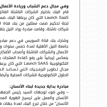
وفي مجال دعم الشباب وريادة الأعمال:
قام البنك باختيار الشركات الناشئة الفا
Launch SaaS التي كان يرعاها ا
شركات ناشئة، وقامت مبادرة رواد النيل بتق
وشارك بنك قناة السويس في دعم مبادرة ر
جامعة النيل الأهلية لمدة خمس سنوات وذ
الأعمال والشركات الناشئة وأصحاب الأفكار
ينعكس إيجابياً على رفع كفاءة المنتجات 
التكنولوجية h SAAS
مجـال تـطويـر البرمـجـيات الـتي تـسـاعـد ال
الحلول التكنولوجية للشركات المحلية وأيضا
مبادرة بداية جديدة لبناء الأنسان:
– وفي ضوء توجهات السيد رئيس الجمهوري
الأنسان والعمل على ترسيخ الهوية المصر
الأنسان” من خلال تبرع البنك لعدة جهات 