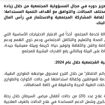
زيز دوره في مجال المسؤولية المجتمعية من خلال زيادة
ختلف المجالات، والتوافق مع أهداف التنمية المستدامة؛
ثقافة المشاركة المجتمعية والاستثمار في رأس المال
لبنك.
لخدمة المجتمع، أخذاً في الاعتبار الاحتياجات الأساسية التي
لات مختلفة مثل الصحة والتعليم والتكافل الاجتماعي ودعم ذوي الهمم ودعم
رياضة والفن والثقافة وتوفير حياة كريمة وبيئة معيشية جيدة،
اظ على البيئة وبالتالي رفع القدرات البشرية للمجتمع.
مُجتمعية خلال عام 2024:
ئم الانتظار” من خلال التبرع لصندوق مواجهه الطوارئ الطبية،
ة للمواطنين وكفالة استدامتها في حالات الكوارث والطوارئ
تدخلات الطبية الحرجة والدقيقة في كافة المحافظات.
– قام البنك أيضا بالمساهمة في تغطية علاج عدد (20) من حالات أطفال مرضى السرطان خلال رحلة
57 في القاهرة الكبرى وشمل الدعم المساعدة في علاج الحالات بالغرف العلاجية