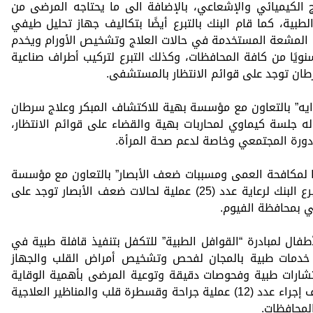
 الكيميائي والإشعاعي، بالإضافة الى ما يحتاجه المرضى من
لطبية، كما قام البنك بالتبرع أيضًا بتكاليف جهاز تحليل طيفي
 المشعة المستخدمة في حالات العلاج وتشخيص الأورام ويخدم
لى من 3000 الى 3300 طفل سنويًا من كافة المحافظات، وكذلك التبرع لتركيب أطراف صناعية
ايه” بالتعاون مع مؤسسة بهية للاكتشاف المبكر وعلاج سرطان
من خلال التبرع لكفالة عدد (50) حاله جلسة كيماوي لمحاربات بهية والقضاء على قوائم الانتظار،
دورة المجتمعي وخاصة لدعم صحة المرأة.
ا لمكافحة العمى ومسببات ضعف الأبصار” بالتعاون مع مؤسسة
ميرفت سلطان للأعمال الخيرية من خلال تبرع البنك لرعاية عدد (25) عملية لحالات ضعف الأبصار توجد على
ي بمحافظة الفيوم.
طفال لمبادرة “القوافل الطبية” للتكفل بتنفيذ قافلة طبية في
فير خدمات طبية بالمجان لفحص وتشخيص أمراض القلب والجهاز
شارات طبية وفحوصات دقيقة وتوعية المرضى بأهمية الوقاية
والعناية بصحة القلب، وكذلك التبرع بتكاليف إجراء عدد (12) عملية جراحة وقسطرة قلب والمناظير العلاجية
لمحافظات.