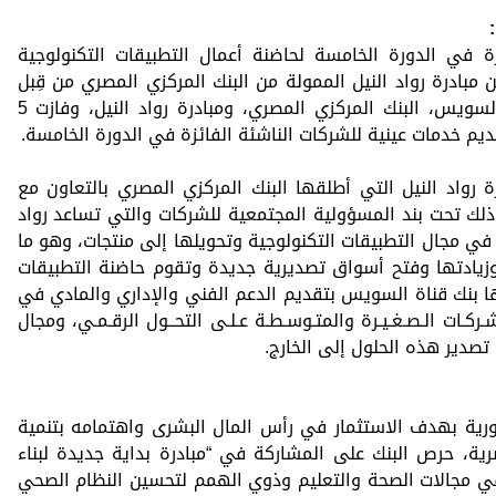
ئزة في الدورة الخامسة لحاضنة أعمال التطبيقات التكنولوجية
لبنك ضمن مبادرة رواد النيل الممولة من البنك المركزي المصري من قِبل
لجنة تحكيم ضمت ممثلين من بنك قناة السويس، البنك المركزي المصري، ومبادرة رواد النيل، وفازت 5
ديم خدمات عينية للشركات الناشئة الفائزة في الدورة الخامسة.
واد النيل التي أطلقها البنك المركزي المصري بالتعاون مع
لك تحت بند المسؤولية المجتمعية للشركات والتي تساعد رواد
 في مجال التطبيقات التكنولوجية وتحويلها إلى منتجات، وهو ما
وزيادتها وفتح أسواق تصديرية جديدة وتقوم حاضنة التطبيقات
Launc التي كان يرعها بنك قناة السويس بتقديم الدعم الفني والإداري والمادي في
ـشـركـات الـصـغـيـرة والمتـوسـطـة عـلـى التحــول الرقـمـي، ومجال
 تصدير هذه الحلول إلى الخارج.
ة بهدف الاستثمار في رأس المال البشرى واهتمامه بتنمية
ية، حرص البنك على المشاركة في “مبادرة بداية جديدة لبناء
في مجالات الصحة والتعليم وذوي الهمم لتحسين النظام الصحي