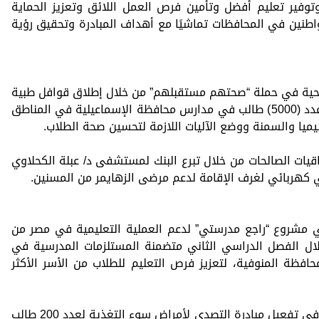
وفير تعليم أفضل وتأمين فرص العمل اللائق وتعزيز الحماية
اطنين في المحافظات تماشيًا مع أهداف المبادرة وتحقيق رؤية
 الصحية في حملة “صحتهم مستقبلهم” من خلال إطلاق قوافل طبية
(عيادة متنقلة) للإجراء مسح طبي لحوالي عدد (5000) طالب في مدارس محافظة الإسماعيلية في المناطق
أنيميا والسمنة ووضع الآليات اللازمة لتحسين صحة الطلاب.
اقيات الصالحات من خلال تبرع البنك لمستشفى د/ عبلة الكحلاوي
ي مشروع “راجع مدرستي” لدعم العملية التعليمية في مصر من
 شنطة مدرسية خلال الفصل الدراسي الثاني متضمنة المستلزمات المدرسية في
محافظة المنوفية، لتعزيز فرص التعليم للطلاب من الأسر الأكثر
كما قام البنك بالتبرع لبنك الطعام المصري في تفعيل مبادرة التصدي لأمراض سوء التغذية لعدد 200 طالب