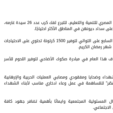
– وقع البنك بروتوكول تعاون مع مؤسسة المصري للتنمية والتعليم، للتبرع لفك كرب عدد 26 سيدة غارمه،
ى سداد ديونهن في المناطق الأكثر احتياجًا.
– قام البنك بالتبرع لجمعية الأورمان للعام السابع على التوالي لتوفير 1500 كرتونة تحتوي على الاحتياجات
 شهر رمضان الكريم.
وقاف هذا العام في مبادرة صكوك الأضاحي لتوفير اللحوم للأسر
شهداء وضحايا ومفقودي ومصابي العمليات الحربية والإرهابية
قصّر” للمُساهمة في عمل وعاء ادخاري مناسب لأبناء الشهداء
 المسئولية المجتمعية وايمانًا بأهمية تضافر جهود كافة
الاجتماعي.