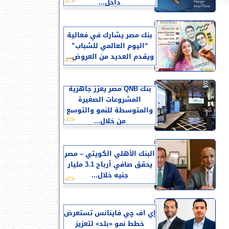
داخل...
بنك مصر يشارك في فعالية
“اليوم العالمي للشباب”
ويقدم العديد من العروض...
بنك QNB مصر يعزز جاهزية
المشروعات الصغيرة
والمتوسطة للنمو والتوسع
من خلال...
البنك الأهلي الكويتي – مصر
يحقق صافي أرباح 3.1 مليار
جنيه خلال...
إي اف چي فاينانس تستعرض
خطط نمو «بلد» لتعزيز