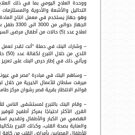
ووحدة العلاج اليومي بما في ذلك العلاج
التحاليل والأشعة والأدوية والمستلزمات ا
وهو جهاز يستخدم في معمل انتاج المادة
الجهاز حوا
لعلاج عدد (5) حالات من أطفال مرضى السرطان توجد على قوائم الانتظار بالمستشفى.
– وشارك البنك في حملة “أنت تقدر تعمل 
الثدي 
ويأتي ذلك في إطار حرص البنك على تعزيز 
– وساهم البنك في مبادرة “مصر في عيون
قوائم الانتظار بقرية قصر رشوان مركز طام
– وقام البنك بالتبرع لمستشفى الناس للأ
القرى الأكثر احتياجًا بمركز أطفيح لتو
الهضمي من الكبار والأطفال وتقديم است
للأطفال المصابين بأمراض القلب من كافة ا