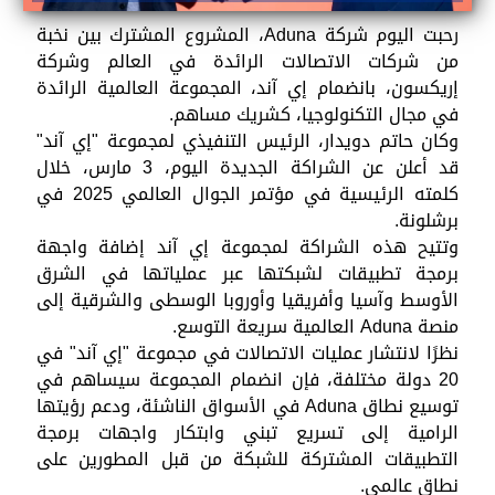
رحبت اليوم شركة Aduna، المشروع المشترك بين نخبة
من شركات الاتصالات الرائدة في العالم وشركة
إريكسون، بانضمام إي آند، المجموعة العالمية الرائدة
في مجال التكنولوجيا، كشريك مساهم.
وكان حاتم دويدار، الرئيس التنفيذي لمجموعة "إي آند"
قد أعلن عن الشراكة الجديدة اليوم، 3 مارس، خلال
كلمته الرئيسية في مؤتمر الجوال العالمي 2025 في
برشلونة.
وتتيح هذه الشراكة لمجموعة إي آند إضافة واجهة
برمجة تطبيقات لشبكتها عبر عملياتها في الشرق
الأوسط وآسيا وأفريقيا وأوروبا الوسطى والشرقية إلى
منصة Aduna العالمية سريعة التوسع.
نظرًا لانتشار عمليات الاتصالات في مجموعة "إي آند" في
20 دولة مختلفة، فإن انضمام المجموعة سيساهم في
توسيع نطاق Aduna في الأسواق الناشئة، ودعم رؤيتها
الرامية إلى تسريع تبني وابتكار واجهات برمجة
التطبيقات المشتركة للشبكة من قبل المطورين على
نطاق عالمي.