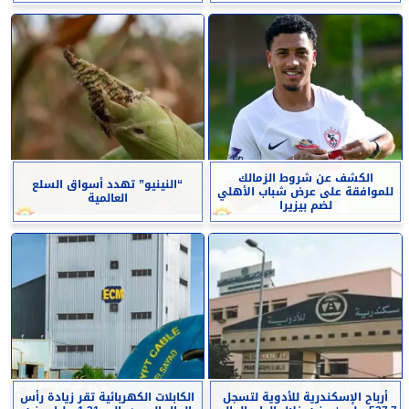
الكشف عن شروط الزمالك
“النينيو” تهدد أسواق السلع
للموافقة على عرض شباب الأهلي
العالمية
لضم بيزيرا
أرباح الإسكندرية للأدوية لتسجل
الكابلات الكهربائية تقر زيادة رأس