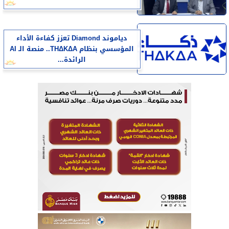
دياموند Diamond تعزز كفاءة الأداء
المؤسسي بنظام THΔKΔA.. منصة الـ AI
الرائدة...