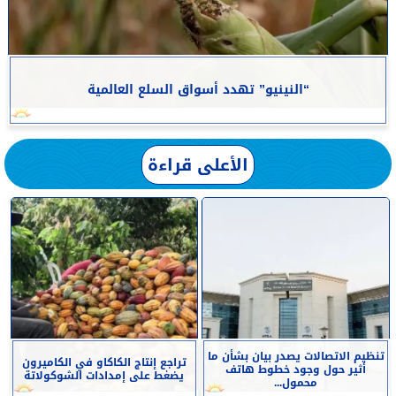
“النينيو” تهدد أسواق السلع العالمية
الأعلى قراءة
تنظيم الاتصالات يصدر بيان بشأن ما
تراجع إنتاج الكاكاو في الكاميرون
أثير حول وجود خطوط هاتف
يضغط على إمدادات الشوكولاتة
محمول...