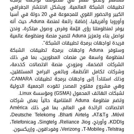
تطبيقات الشبكة العالمية. ويشكل الانتشار الجغرافي
الكبير والحضور القوي للمجموعة في 20 دولة في آسيا
وأوروبا وأفريقيا، إضافة رائعة لمنصة Aduna، حيث أنه
يوفر لمنظومتنا رؤى قيّمة وفرص وصول مبتكرة، ونحن
نواصل بناء وتعزيز Aduna لتصبح منصة ومنظومة عالمية
فريدة لواجهات برمجة تطبيقات الشبكة".
وستوفر Aduna واجهات برمجة تطبيقات الشبكة
لمنظومة واسعة من منصات المطورين، بما في ذلك
الشركات الضخمة، ومزودي منصة الاتصالات كخدمة،
وشركات تكامل الأنظمة، وبائعي البرامج المستقلين،
وذلك استناداً إلى واجهات برمجة تطبيقات CAMARA،
وهي مشروع مفتوح المصدر تقوده الجمعية الدولية
لشبكات الهاتف المحمول (GSMA) ومؤسسة Linux.
وتضم منظومة Aduna المتنامية حالياً بعض شركات
الاتصالات الرائدة في العالم، بما في ذلك América
Móvil، وAT&T، وBharti Airtel، وDeutsche Telekom،
وKDDI، وأورنج، وReliance Jio، وSingtel، وTelefonica،
وTelstra، وT-Mobile، وVerizon، وفودافون، وإريكسون.