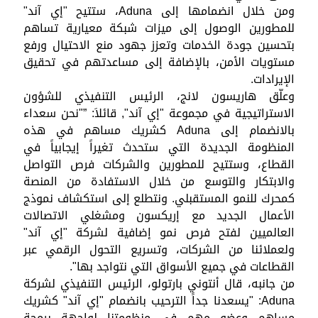
ومن خلال انضمامها إلى Aduna، ستتيح "إي آند"
للمطورين الوصول إلى ميزات شبكة معيارية تساهم
بتحسين جودة الخدمات وتعزز جهود منع الاحتيال ورفع
مستويات الأمن، بالإضافة إلى مساعدتهم في تحقيق
الإيرادات.
وعلّق هاريسون لانج، الرئيس التنفيذي للشؤون
الاستراتيجية في مجموعة "إي آند", قائلاَ: ”"نحن سعداء
بالانضمام إلى Aduna كشريك مساهم في هذه
المنظومة الجديدة التي ستحدث تغيراً إيجابياً في
القطاع، وستتيح للمطورين والشركات فرص التواصل
والابتكار والتوسع من خلال الاستفادة من المنصة
كمحرك للنمو المستقبلي. ونتطلع إلى استكشاف نموذج
الأعمال الجديد مع إريكسون ومشغلي الاتصالات
العالميين لفتح فرص نمو إضافية لشركة "إي آند"
ولعملائنا من الشركات، وتسريع التحول الرقمي عبر
القطاعات في جميع الأسواق التي نتواجد بها".
من جانبه، قال أنتوني بارتولو، الرئيس التنفيذي لشركة
Aduna: "يسعدنا جداً الترحيب بانضمام "إي آند" كشريك
مساهم وعضو مهم في منظومتنا لواجهة برمجة