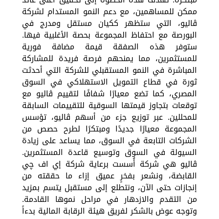
ممكن للمساهمين، مع دعم النمو المستدام لشركة
ڤاليو، التي ستظهر ككيان مستقل ومدرج في
البورصة مع احتفاظ المجموعة بحصة الأغلبية فيها.
ستوفر هذه الصفقة قيمة مضافة فورية
للمستثمرين، مما يمنحهم فرصة فريدة للمشاركة
المباشرة في النمو المستقبلي للشركة التي أحدثت
ثورة في قطاع التمويل الاستهلاكي في السوق
المصري، كما تضع معيارًا شفافًا لتقييم ڤاليو مع
توقعات بتجاوز قيمتها السوقية للتقييمات السابقة
للمحللين. عبر توزيع جزء من أسهم ڤاليو، تؤسس
المجموعة معيارًا جديدًا ومبتكرًا لطرح حصص من
الشركات التابعة في السوق، مما يساعد على زيادة
السيولة في السوق وتوسيع قاعدة المستثمرين.
ڤاليو هي شركة أُسست برعاية شركة إي اف چي
القابضة، ونشعر بفخرٍ عميق إزاء ما حققته من
إنجازات حتى الآن، ونتطلع إلى مستقبل يتسم بمزيد
من التقدم والازدهار في مراحل نموها القادمة.
وتوجه عوض بالشكر لفريق هيئة الرقابة المالية بدءاً