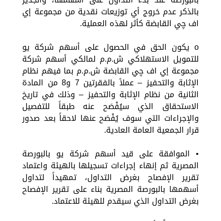
بالذكر عدم خروج أي توزيعات نقدية من مجموعة إي
اف چي القابضة كأثر لهذه العملية.
o يكون الحق في الحصول على أسهم شركة يو
للتمويل الاستهلاكي ش.م.م لمالكي أسهم شركة
مجموعة إي اف چي القابضة ش.م.م بما فيهم نظام
الإثابة والتحفيز – عملاً بالفقرتين 7 و8 من المادة
الثانية من نظام الإثابة والتحفيز – وذلك في تاريخ
الاستحقاق الذي سيُفْصَح عنه طبقاً للتفصيل
والإجراءات التي سوف يُفْصَح عنها لاحقاً بعد صدور
قرار الجمعية العامة العادية.
• الموافقة على قيد أسهم شركة يو بالبورصة
المصرية ثم إنهاء إجراءات تسجيلها بالهيئة واعتماد
تقرير الإفصاح بغرض التداول، تمهيداً لتداول
أسهمها بالبورصة المصرية بناء على تقرير الإفصاح
بغرض التداول الذي سيقدم للهيئة للاعتماد.