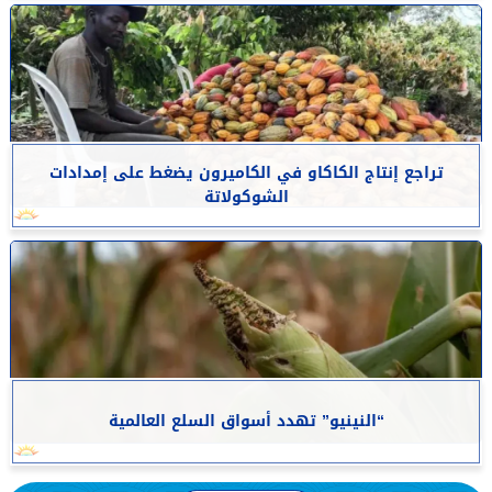
تراجع إنتاج الكاكاو في الكاميرون يضغط على إمدادات
الشوكولاتة
“النينيو” تهدد أسواق السلع العالمية