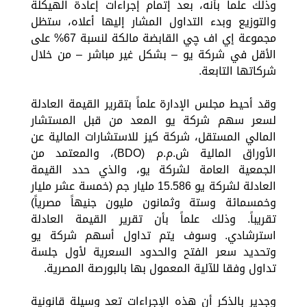
وذلك علماً بأنه، بعد إتمام إجراءات إعادة الهيكلة
والتوزيع وبدء التداول المشار إليها أعلاه، ستظل
مجموعة إي اف چي القابضة مالكة لنسبة 67% على
الأقل في شركة يو – بشكل غير مباشر – من خلال
شركاتها التابعة.
وقد أحيط مجلس الإدارة علماً بتقرير القيمة العادلة
لسعر سهم شركة يو المعد من قبل المستشار
المالي المستقل، شركة كيز للاستشارات المالية عن
الأوراق المالية ش.م.م (BDO)، والمعتمد من
الجمعية العامة لشركة يو، والذي حدد القيمة
العادلة لشركة يو 15.586 مليار جم (خمسة عشر مليار
وخمسمائة وستة وثمانون مليون جنيهاً مصرياً)
تقريباً. وذلك علماً بأن تقرير القيمة العادلة
استرشادي. وسوف يتم تداول أسهم شركة يو
وتحديد سعر الفتح والحدود السعرية لأول جلسة
تداول وفقا للآلية المعمول بها بالبورصة المصرية.
وجدير بالذكر أن هذه الإجراءات تعد وسيلة قانونية