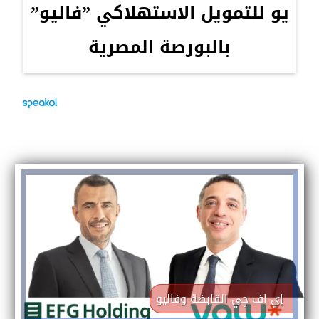
يو للتمويل الاستهلاكي ”فاليو”
بالبورصة المصرية
إي اف چي القابضة وفاليو