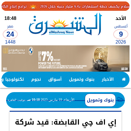
ر جنيه خلال 2026
تراجع إنتاج الكاكاو في الكاميرو
الأحد
18:48
أغسطس
صفر
24
9
1448
2026
الأخبار
بنوك وتمويل
أسواق
نجوم
تكنولوجيا وا
بنوك وتمويل
الأربعاء، 19 مارس 2025
10:18 صـ
بتوقيت القاهرة
إي اف چي القابضة: قيد شركة