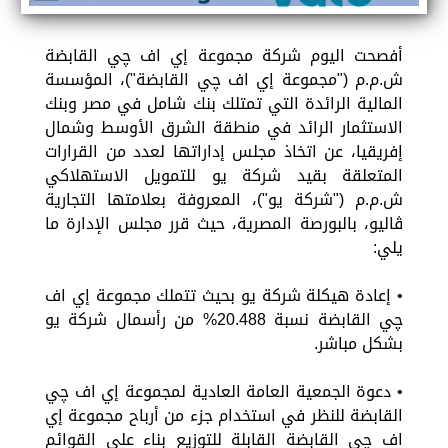
أفصحت اليوم شركة مجموعة إي اف چي القابضة
ش.م.م ("مجموعة إي اف چي القابضة")، المؤسسة
المالية الرائدة التي تمتلك بنك شامل في مصر وبنك
الاستثمار الرائد في منطقة الشرق الأوسط وشمال
إفريقيا، عن اتخاذ مجلس إداراتها لعدد من القرارات
المتعلقة بقيد شركة يو للتمويل الاستهلاكي
ش.م.م ("شركة يو")، المعروفة بعلامتها التجارية
ڤاليو، بالبورصة المصرية، حيث قرر مجلس الإدارة ما
يلي:
• إعادة هيكلة شركة يو بحيث تتملك مجموعة إي اف
چي القابضة نسبة 20.488% من رأسمال شركة يو
بشكل مباشر.
• دعوة الجمعية العامة العادية لمجموعة إي اف چي
القابضة للنظر في استخدام جزء من أرباح مجموعة إي
اف چي القابضة القابلة للتوزيع بناء على القوائم