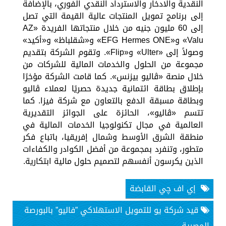
النقدية والادخار والاسترداد النقدي الفوري، بالإضافة
إلى برنامج تمويل المنتجات عالية القيمة التي تصل
إلى 60 مليون جنيه من خلال منتجاتها الفريدة «AZ
Valu» و«EFG Hermes ONE» و«شقلباظ» و«أكيد»
وصولاً إلى «Ulter» و«Flip». وتقوم الشركة بتقديم
مجموعة من الحلول والخدمات المالية للشركات من
خلال منصة «ڤاليو بيزنس». كما قامت الشركة مؤخرًا
بإطلاق بطاقة ائتمانية جديدة حصريًا لعملاء ڤاليو
وبطاقة مسبقة الدفع بالتعاون مع شركة فيزا. كما
تتسم «ڤاليو»، الحائزة على الجوائز التقديرية
العالمية في مجال تكنولوجيا الخدمات المالية في
منطقة الشرق الأوسط وشمال إفريقيا، باتباع فكر
متطور، وتنفرد بمجموعة من أفضل الكوادر والكفاءات
الذين يكرسون أنفسهم لتصميم حلول مالية ابتكارية.
إي اف چي القابضة
قيد شركة يو للتمويل الاستهلاكي ”فاليو” بالبورصة
المصرية