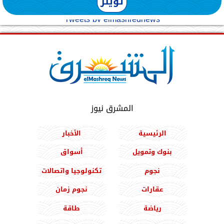
تويتر
Tweets by elmashreqnews
المشرق نيوز
الرئيسية
الأخبار
بنوك وتمويل
أسواق
نجوم
تكنولوجيا واتصالات
عقارات
نجوم زمان
رياضة
طاقة