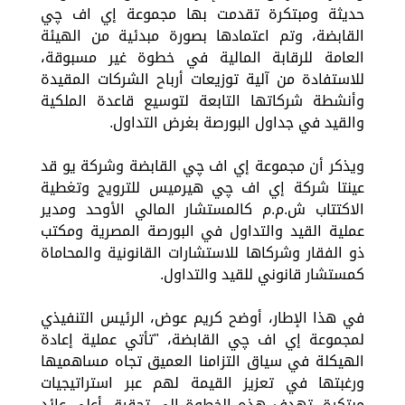
حديثة ومبتكرة تقدمت بها مجموعة إي اف چي
القابضة، وتم اعتمادها بصورة مبدئية من الهيئة
العامة للرقابة المالية في خطوة غير مسبوقة،
للاستفادة من آلية توزيعات أرباح الشركات المقيدة
وأنشطة شركاتها التابعة لتوسيع قاعدة الملكية
والقيد في جداول البورصة بغرض التداول.
ويذكر أن مجموعة إي اف چي القابضة وشركة يو قد
عينتا شركة إي اف چي هيرميس للترويج وتغطية
الاكتتاب ش.م.م كالمستشار المالي الأوحد ومدير
عملية القيد والتداول في البورصة المصرية ومكتب
ذو الفقار وشركاها للاستشارات القانونية والمحاماة
كمستشار قانوني للقيد والتداول.
في هذا الإطار، أوضح كريم عوض، الرئيس التنفيذي
لمجموعة إي اف چي القابضة، "تأتي عملية إعادة
الهيكلة في سياق التزامنا العميق تجاه مساهميها
ورغبتها في تعزيز القيمة لهم عبر استراتيجيات
مبتكرة. تهدف هذه الخطوة إلى تحقيق أعلى عائد