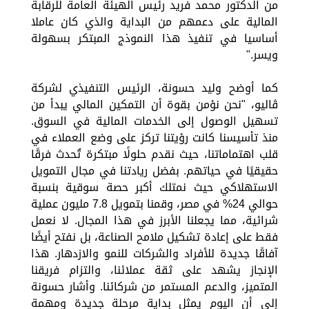
من الدكتور محمد فريد رئيس الهيئة العامة للرقابة
المالية على دعمهم من البداية والذي كان عاملا
أساسيا في تنفيذ هذا النموذج المبتكر بسهولة
ويسر."
كما أوضح وليد حسونة، الرئيس التنفيذي لشركة
ڤاليو، "نحن نؤمن بقوة أن التمكين المالي يبدأ من
تسهيل الوصول إلى الخدمات المالية في السوق.
منذ تأسيسنا كانت رؤيتنا تركز على وضع العملاء في
قلب اهتماماتنا، حيث نقدم حلولًا مبتكرة تُحدث فرقًا
حقيقيًا في حياتهم. بفضل ريادتنا في مجال التمويل
الاستهلاكي حيث نمتلك أكبر حصة سوقية بنسبة
حوالي 24% في مصر، وقمنا بتمويل 7.8 مليون عملية
شرائية، مما يجعلنا الأبرز في هذا المجال. لا نعمل
فقط على إعادة تشكيل ملامح الصناعة، بل نفتح أيضًا
آفاقًا جديدة للأفراد والشركات للنمو والازدهار. هذا
الإنجاز يشهد على ثقة عملائنا، والتزام فريقنا
المتميز، والدعم المستمر من شركائنا. وأشار حسونة
إلى أن اليوم يمثل بداية مرحلة جديدة ومهمة