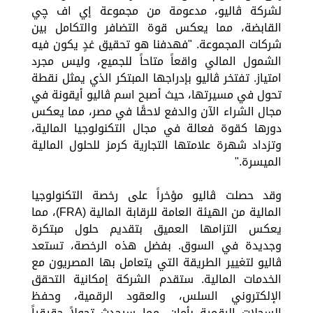
لشركة ڤاليو، مدعومة من مجموعة إي اف چي
القابضة، مما يعكس قوة التضافر والتكامل بين
شركات المجموعة. "فهدفنا هو تحقيق غدٍ يكون فيه
الشمول المالي واقعاً متاحاً للجميع، وليس مجرد
امتياز. تفتخر ڤاليو بإدراجها المبتكر الذي يمثل نقطة
تحول في مسيرتها، حيث أصبح اسم ڤاليو أيقونة في
مجال الشراء الآن والدفع لاحقًا في مصر، مما يعكس
دورها كقوة فعالة في مجال التكنولوجيا المالية،
وتزداد شهرة علامتها التجارية كرمز للحلول المالية
الميسرة."
وقد حصلت ڤاليو مؤخراً على رخصة التكنولوجيا
المالية من الهيئة العامة للرقابة المالية (FRA)، مما
يعكس التزامها العميق بتقديم حلول مبتكرة
وجديدة في السوق. بفضل هذه الرخصة، تستعد
ڤاليو لتغيير الطريقة التي يتعامل بها المصريون مع
الخدمات المالية. ستقدم الشركة إمكانية التحقق
الإلكتروني السلس، والعقود الرقمية، وحفظ
السجلات الرقمية بأمان، مما سيحدث تحولاً حقيقياً