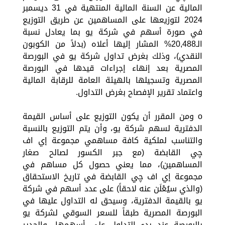
المالية عن السنة المالية المنتهية في 31 ديسمبر
2024 لتوزيعها على المساهمين عن طريق التوزيع
في صورة أسهم في شركة يو بما يعادل نسبة
الـ20,488% المشار إليها أعلاه (بدلاً من الكوبون
النقدي)، وذلك بغرض تداول شركة يو في البورصة
المصرية بعد إنهاء إجراءات قيدها في البورصة
المصرية وتسجيلها بالهيئة العامة للرقابة المالية
واعتماد تقرير الإفصاح بغرض التداول.
o ومن المقرر أن يكون التوزيع على أساس القيمة
الدفترية لسهم شركة يو، وأن يتم التوزيع بالنسبة
والتناسب لملكية كافة مساهمي مجموعة إي اف
چي القابضة (مع جبر الكسور لصالح صغار
المساهمين)، مما يعني حصول كل مساهم في
مجموعة إي اف چي القابضة في تاريخ الاستحقاق
(والذي سيُعْلَن عنه لاحقاً) على عدد أسهم في شركة
يو بالقيمة الدفترية، وسيحق له التداول عليها في
البورصة المصرية طبقاً للسعر السوقي لشركة يو
بالبورصة عند بدء التداول على أسهمها، والجدير