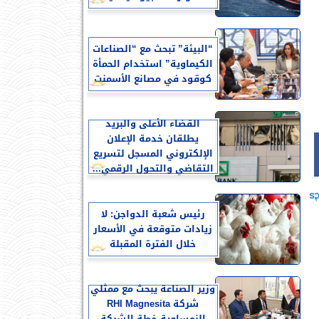
“البيئة” تبحث مع “الصناعات
الكيماوية” استخدام الحمأة
كوقود في مصانع الأسمنت
القضاء الأعلى والبريد
يطلقان خدمة الإعلان
الإلكتروني المسجل لتسريع
التقاضي والتحول الرقمي...
رئيس شعبة الدواجن: لا
زيادات متوقعة في الأسعار
خلال الفترة المقبلة
وزير الصناعة يبحث مع ممثلي
شركة RHI Magnesita