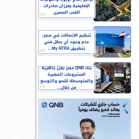
الإقليمية يعززان صادرات
العنب المصرى
تنظيم الاتصالات في مصر:
عدم وجود أي عطل فني
بتطبيق My NTRA...
بنك QNB مصر يعزز جاهزية
المشروعات الصغيرة
والمتوسطة للنمو والتوسع
من خلال...