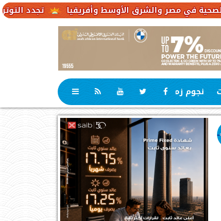
تجدد التوترات يخفض صادرات النفط ال
ت
نجوم زمان
رياضة