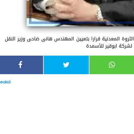
لثروة المعدنية قرارا بتعيين المهندس هانى ضاحى وزير النقل
 لشركة ابوقير للأسمدة