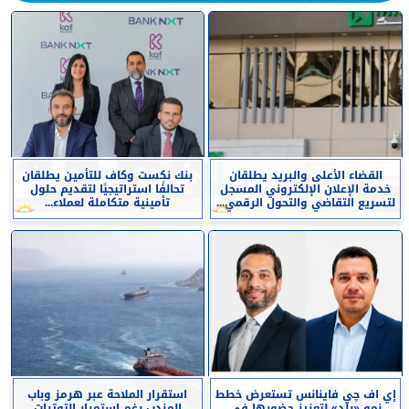
القضاء الأعلى والبريد يطلقان
بنك نكست وكاف للتأمين يطلقان
خدمة الإعلان الإلكتروني المسجل
تحالفًا استراتيجيًا لتقديم حلول
لتسريع التقاضي والتحول الرقمي...
تأمينية متكاملة لعملاء...
إي اف چي فاينانس تستعرض خطط
استقرار الملاحة عبر هرمز وباب
نمو «بلد» لتعزيز حضورها في
المندب رغم استمرار التوترات