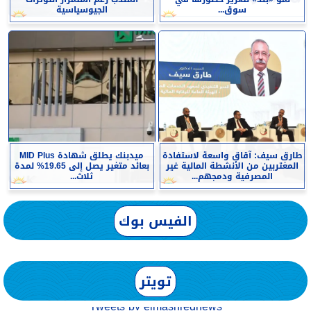
سوق...
الجيوسياسية
طارق سيف: آقاق واسعة لاستفادة
ميدبنك يطلق شهادة MID Plus
المغتربين من الأنشطة المالية غير
بعائد متغير يصل إلى 19.65% لمدة
المصرفية ودمجهم...
ثلاث...
الفيس بوك
تويتر
Tweets by elmashreqnews