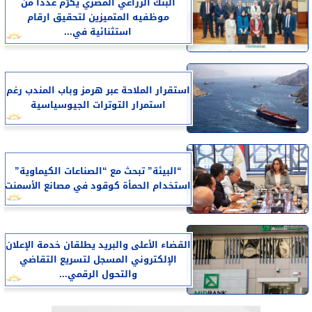
البنك الزراعي المصري يكرّم عدداً من
موظفيه المتميزين لتحقيق ارقام
استثنائية في...
استقرار الملاحة عبر هرمز وباب المندب رغم
استمرار التوترات الجيوسياسية
“البيئة” تبحث مع “الصناعات الكيماوية”
استخدام الحمأة كوقود في مصانع الأسمنت
القضاء الأعلى والبريد يطلقان خدمة الإعلان
الإلكتروني المسجل لتسريع التقاضي
والتحول الرقمي...