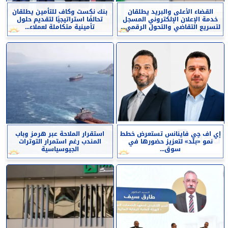
القضاء الأعلى والبريد يطلقان
بنك نكست وكاف للتأمين يطلقان
خدمة الإعلان الإلكتروني المسجل
تحالفًا استراتيجيًا لتقديم حلول
لتسريع التقاضي والتحول الرقمي...
تأمينية متكاملة لعملاء...
إي اف چي فاينانس تستعرض خطط
استقرار الملاحة عبر هرمز وباب
نمو «بلد» لتعزيز حضورها في
المندب رغم استمرار التوترات
سوق...
الجيوسياسية