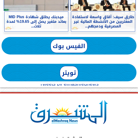
طارق سيف: آقاق واسعة لاستفادة
ميدبنك يطلق شهادة MID Plus
المغتربين من الأنشطة المالية غير
بعائد متغير يصل إلى 19.65% لمدة
المصرفية ودمجهم...
ثلاث...
الفيس بوك
تويتر
Tweets by elmashreqnews