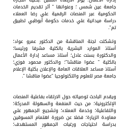
جامعة عين شمس ؛ وعنوانها " أثر تقديم الخدمات
الحكومية عبر المنصات الرقمية علي رضا العملاء
دراسة ميدانية علي خدمات حكومة أبوظبي تطبيق
تم".
وتشكلت لجنة المناقشة من الدكتور عمرو عواد؛
أستاذ الموارد البشرية بالكلية مشرفا ورئيسا؛
والدكتورة بسنت عادل؛ أستاذ مساعد إدارة الأعمال
بالكلية " عضوا مناقشا"؛ والدكتور محمود فوزي؛
أستاذ مساعد العلاقات العامة والإعلان بكلية الإعلام
جامعة مصر للعلوم والتكنولوجيا "عضوا مناقشا ".
ويقدم الباحث توصياته حول الارتقاء بفاعلية المنصات
الإلكترونية؛ من حيث المنفعة والسهولة المدركة؛
والتفاعلية؛ وخدمة العملاء؛ وتشجيع الجمهور علي
معاودة الزيارة؛ فضلا عن ضرورة اهتمام المسوقين
بدراسة احتياجات ورغبات الجمهور المستهدف؛