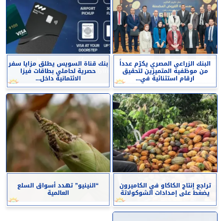
البنك الزراعي المصري يكرّم عدداً
بنك قناة السويس يطلق مزايا سفر
من موظفيه المتميزين لتحقيق
حصرية لحاملي بطاقات فيزا
ارقام استثنائية في...
الائتمانية داخل...
تراجع إنتاج الكاكاو في الكاميرون
“النينيو” تهدد أسواق السلع
يضغط على إمدادات الشوكولاتة
العالمية