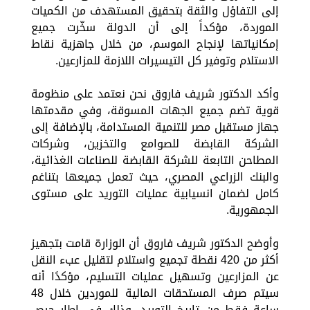
إلى التفاؤل والثقة بتحقيق المستهدف من الكميات
الموردة، مؤكداً إلى أن الدولة سخّرت جميع
إمكانياتها لإنجاح الموسم، من خلال جاهزية نقاط
الاستلام وتوفير كل التيسيرات اللازمة للمزارعين.
وأكد الدكتور شريف فاروق نحن نعتمد على منظومة
قوية تضم جميع الجهات المسوقة، وفي مقدمتها
جهاز مستقبل مصر للتنمية المستدامة، بالإضافة إلى
الشركة القابضة للصوامع والتخزين، وشركات
المطاحن التابعة للشركة القابضة للصناعات الغذائية،
والبنك الزراعي المصري، حيث تعمل جميعها بتناغم
كامل لضمان انسيابية عمليات التوريد على مستوى
الجمهورية.
وأوضح الدكتور شريف فاروق أن الوزارة قامت بتجهيز
أكثر من 420 نقطة تجميع واستلام لتقليل عبء النقل
عن المزارعين وتسهيل عمليات التسليم، مؤكدًا أنه
سيتم صرف المستحقات المالية للموردين خلال 48
ساعة فقط من تاريخ التوريد، وذلك في إطار حرص