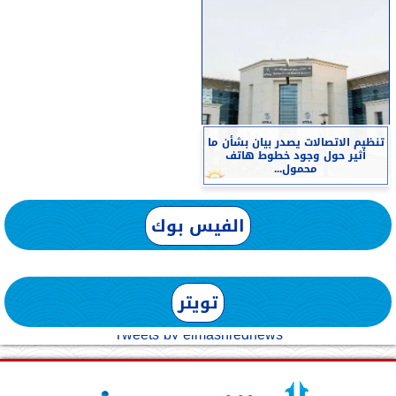
تنظيم الاتصالات يصدر بيان بشأن ما
أثير حول وجود خطوط هاتف
محمول...
الفيس بوك
تويتر
Tweets by elmashreqnews