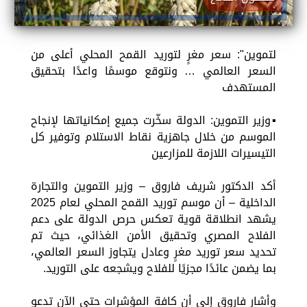
لتموين": سعر مغرٍ لتوريد القمح المحلي أعلى من
السعر العالمي … ونتوقع موسمًا واعدًا بتحقيق
المستهدف
▪︎وزير التموين: الدولة سخّرت جميع إمكانياتها لإنجاح
الموسم من خلال جاهزية نقاط الاستلام وتوفير كل
التيسيرات اللازمة للمزارعين
أكد الدكتور شريف فاروق – وزير التموين والتجارة
الداخلية – أن موسم توريد القمح المحلي لعام 2025
يشهد انطلاقة قوية تعكس حرص الدولة على دعم
الفلاح المصري وتحقيق الأمن الغذائي، حيث تم
تحديد سعر توريد مغرٍ وعادل يتجاوز السعر العالمي،
بما يضمن عائدًا مجزيًا للفلاح ويشجعه على التوريد.
وأشار فاروق إلى أن كافة المؤشرات حتى الآن تدعو