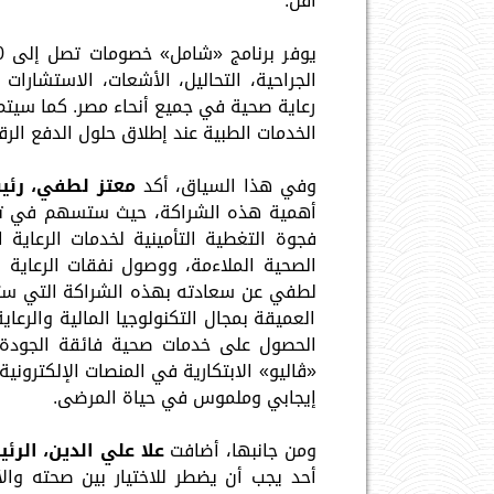
أقل.
رعاية صحية في جميع أنحاء مصر. كما سيتم 
الخدمات الطبية عند إطلاق حلول الدفع الرق
وفي هذا السياق، أكد
معتز لطفي، رئي
أهمية هذه الشراكة، حيث ستسهم في توف
لطفي عن سعادته بهذه الشراكة التي ستث
العميقة بمجال التكنولوجيا المالية والرع
الحصول على خدمات صحية فائقة الجودة
«ڤاليو» الابتكارية في المنصات الإلكتروني
إيجابي وملموس في حياة المرضى.
ومن جانبها، أضافت
علا علي الدين، الر
أحد يجب أن يضطر للاختيار بين صحته والأ