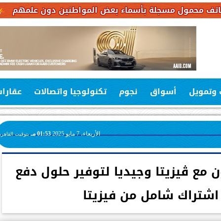
سجلة بأسماء بعض المواطنين دون علمهم
“النينيو” ت
 وتمويل
أسواق
نجوم
تكنولوجيا واتصالات
عقارا
الأربعاء، 7 مايو 2025
01:53 مـ
بتوقيت القاهرة
ن مع ڤيزيتا وجيديا لتوفير حلول دفع
شتراك شامل من فيزيتا