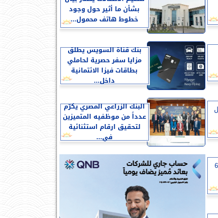
بشأن ما أثير حول وجود
خطوط هاتف محمول...
بنك قناة السويس يطلق
مزايا سفر حصرية لحاملي
بطاقات فيزا الائتمانية
داخل...
البنك الزراعي المصري يكرّم
ل
عدداً من موظفيه المتميزين
لتحقيق ارقام استثنائية
في...
ريق بقيمة 667.3