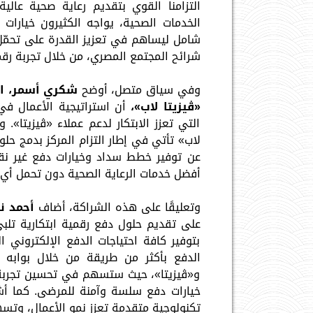
التزامنا القوي بتقديم رعاية صحية عالي
الخدمات الصحية، يواجه الكثيرون خيارات 
شامل ليساهم في تعزيز القدرة على تحمّل 
شرائح المجتمع المصري، من خلال تجربة رقمي
وفي سياق متصل، أوضح
شكري أسمر، ا
«ڤيزيتا لاب»،
أن استراتيجية الأعمال في
التي تعزز الابتكار لدعم عملاء «ڤيزيتا». 
لاب» تأتي في إطار التزام المركز بدمج حلو
عن توفير خطط سداد وخيارات دفع غير نقد
أفضل خدمات الرعاية الصحية دون تحمل أي أع
وتعليقًا على هذه الشراكة، أضاف
أحمد نا
على تقديم حلول دفع رقمية ابتكارية تلبي
بتوفير كافة احتياجات الدفع الإلكترون
الدفع بأكثر من طريقة من خلال بوابه ال
و«ڤيزيتا»، حيث ستسهم في تحسين تجربة ا
خيارات دفع سلسة وآمنة للمرضى. كما أشا
تكنولوجية متقدمة تعزز نمو الأعمال، وتسه