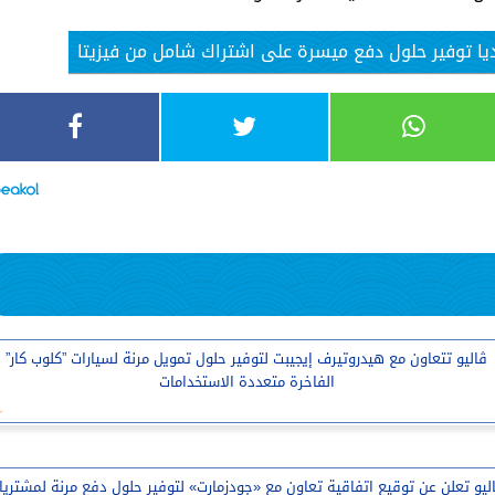
ديا توفير حلول دفع ميسرة على اشتراك شامل من فيزيتا
ڤاليو تتعاون مع هيدروتيرف إيجيبت لتوفير حلول تمويل مرنة لسيارات ”كلوب كار”
الفاخرة متعددة الاستخدامات
ليو تعلن عن توقيع اتفاقية تعاون مع «جودزمارت» لتوفير حلول دفع مرنة لمشتريا