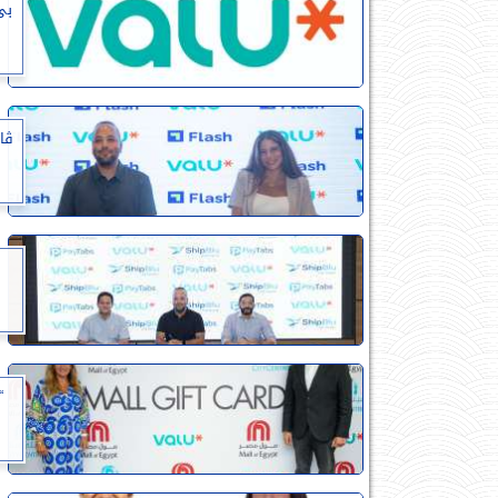
بى
ڤا
“