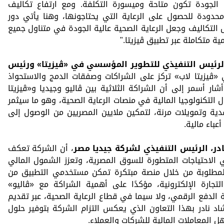
ة الجودة تكون متاحة وميسورة التكلفة. ومع ارتفاع تكاليف
محدودة للحصول على الرعاية التي يحتاجونها، وهنا يأتي دور
التكاليف وجعل الرعاية الصحية عالية الجودة في متناول جميع
ة متكاملة عبر تطبيق ڤيزيتا."
لرئيس التنفيذي للتطوير المؤسسي في
«ڤيزيتا»
ورئيس
 «ڤيزيتا لاب» تركز على الشراكات وصفقات الدمج والاستحواذ
وأشار أسمر إلى أن الشراكة الثلاثية بين ڤاليو وجيديا و«ڤيزيتا
ل التكنولوجيا المالية في منصات الرعاية الصحية، وهو ما سيثمر
ية وتمويلات مرنة، لتمكين ملايين المصريين من الوصول إلى
باء مالية.
در، الرئيس التنفيذي لشركة
جيديا مصر
، أن الشركة تعكف
 الاحتياجات المتطورة للسوق المصرية، وتعزز الشمول المالي
ي المطلوبة من خلال منصة مبتكرة تمكن مستخدمي التطبيق من
تجارة الإلكترونية، مؤكدًا على أهمية الشراكة مع «ڤاليو»
لدفع الرقمي، ولا سيما في قطاع الرعاية الصحية، عبر تقديم
د نادر بهذا التعاون الذي يعكس التزام الشركة بتوفير حلول
ل المعاملات المالية للشركات والعملاء.