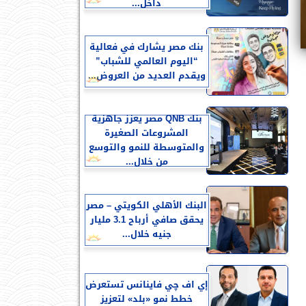
داخل...
بنك مصر يشارك في فعالية
“اليوم العالمي للشباب”
ويقدم العديد من العروض...
بنك QNB مصر يعزز جاهزية
المشروعات الصغيرة
والمتوسطة للنمو والتوسع
من خلال...
البنك الأهلي الكويتي – مصر
يحقق صافي أرباح 3.1 مليار
جنيه خلال...
إي اف چي فاينانس تستعرض
خطط نمو «بلد» لتعزيز