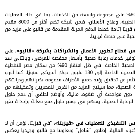
يوفر برنامج «شامل» خصومات تصل إلى 80% على مجموعة واسعة من الخدمات، بما في ذلك العمليات
الجراحية، التحاليل، الأشعات، الاستشارات الطبية، وعلاج الأسنان، ضمن شبكة تضم أكثر من 8000 مقدم
قريبًا إتاحة خطط الدفع المرنة المقدمة من ڤاليو على مزيد من
مية على منصة ڤيزيتا.
س قطاع تطوير الأعمال والشراكات بشركة
«ڤاليو»
،
على
ير خدمات رعاية صحية بأسعار مخفضة للمرضى، وبالتالي سد
فجوة التغطية التأمينية لخدمات الرعاية الصحية الخاصة، في ظل افتقار 90% من سكان مصر للتغطية
الصحية الملاءمة، ووصول نفقات الرعاية الصحية الخاصة إلى 180 مليون دولار أمريكي سنويًا. كما أعرب
مر عن تحقيق رؤية جميع الأطراف مدعومة بخبراتهم ودرايتهم
اية الصحية، مما سيتيح المزيد من الفرص للمصريين وتمكينهم من
 دون مواجهة أي ضغوط مالية. وأوضح لطفي أن دمج حلول
ة للرعاية الصحية، يسهم في توفير حلول دفع فعالة وإحداث تغير
ئيس التنفيذي للعمليات في
«ڤيزيتا»
،
"في ڤيزيتا، نؤمن أن لا
عباء المالية. إطلاق "شامل" وتعاوننا مع ڤاليو وجيديا يعكس