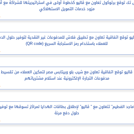
 تك توقع برتوكول تعاون مع ڤاليو كخطوة أولى في استراتيجيتها للشراكة مع أك
مزود خدمات التمويل الاستهلاكي
ليو توقع اتفاقية تعاون مع تطبيق فلاش للمدفوعات غير النقدية لتوفير حلول الد
للعملاء باستخدام رمز الاستجابة السريع (QR code)
ڤاليو توقع اتفاقية تعاون مع شيب بلو وبيتابس مصر لتمكين العملاء من تقسيط
مدفوعات التجارة الإلكترونية عند استلام مشترياتهم
ماجد الفطيم” تتعاون مع ” ڤاليو” لإطلاق بطاقات الهدايا لمراكز تسوقها مع توفير
حلول دفع مرنة