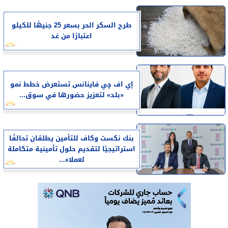
طرح السكر الحر بسعر 25 جنيهًا للكيلو
اعتبارًا من غد
إي اف چي فاينانس تستعرض خطط نمو
«بلد» لتعزيز حضورها في سوق...
بنك نكست وكاف للتأمين يطلقان تحالفًا
استراتيجيًا لتقديم حلول تأمينية متكاملة
لعملاء...