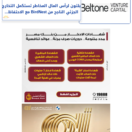
بلتون لرأس المال المخاطر تستكمل التخارج
الجزئي الناجح من BirdNest مع الاحتفاظ...