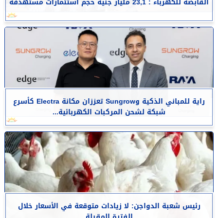
القابضة للكهرباء : 23,1 مليار جنيه حجم استثمارات مستهدفة
راية للمباني الذكية وSungrow تعززان مكانة Electra كأسرع
شبكة لشحن المركبات الكهربائية...
رئيس شعبة الدواجن: لا زيادات متوقعة في الأسعار خلال
الفترة المقبلة