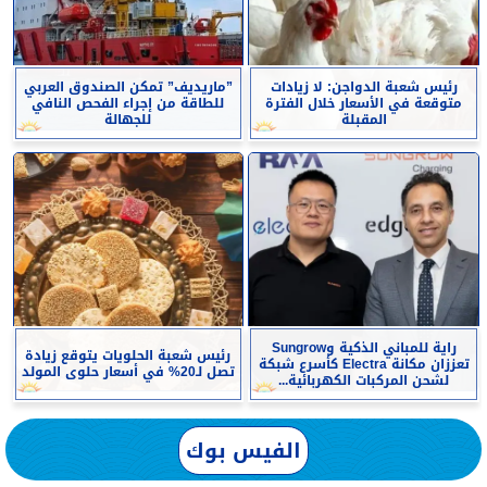
رئيس شعبة الدواجن: لا زيادات
”ماريديف” تمكن الصندوق العربي
متوقعة في الأسعار خلال الفترة
للطاقة من إجراء الفحص النافي
المقبلة
للجهالة
راية للمباني الذكية وSungrow
رئيس شعبة الحلويات يتوقع زيادة
تعززان مكانة Electra كأسرع شبكة
تصل لـ20% في أسعار حلوى المولد
لشحن المركبات الكهربائية...
الفيس بوك