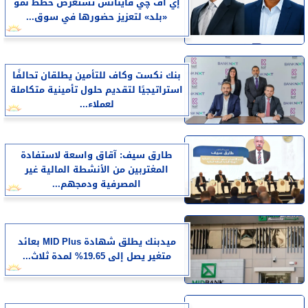
إي اف چي فاينانس تستعرض خطط نمو
«بلد» لتعزيز حضورها في سوق...
بنك نكست وكاف للتأمين يطلقان تحالفًا
استراتيجيًا لتقديم حلول تأمينية متكاملة
لعملاء...
طارق سيف: آقاق واسعة لاستفادة
المغتربين من الأنشطة المالية غير
المصرفية ودمجهم...
ميدبنك يطلق شهادة MID Plus بعائد
متغير يصل إلى 19.65% لمدة ثلاث...