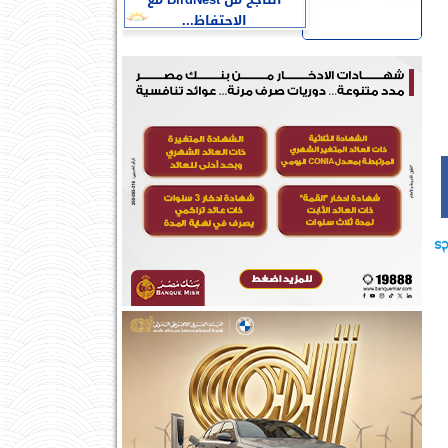
الناجح من BirdNest مع
الاحتفاظ...