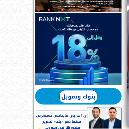
بنوك وتمويل
إي اف چي فاينانس تستعرض
خطط نمو «بلد» لتعزيز
حضورها في سوق...