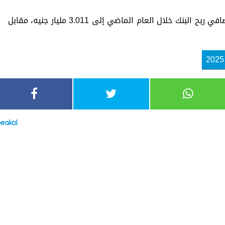
وعلى صعيد القوائم غير المجمعة، ارتفع صافي ربح البنك خلال العام الماضي إلى 3.011 مليار جنيه، مقابل