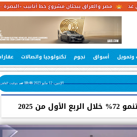
 والعراق يبحثان مشروع خط أنابيب «البصرة – العقبة» لربط ص
 وتمويل
أسواق
نجوم
تكنولوجيا واتصالات
عقارا
الإثنين، 12 مايو 2025
10:46 صـ
بتوقيت القاهرة
ول من 2025