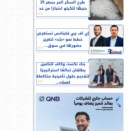
طرح السكر الحر بسعر 25
جنيهًا للكيلو اعتبارًا من غد
إي اف چي فاينانس تستعرض
خطط نمو «بلد» لتعزيز
حضورها في سوق...
بنك نكست وكاف للتأمين
يطلقان تحالفًا استراتيجيًا
لتقديم حلول تأمينية متكاملة
لعملاء...