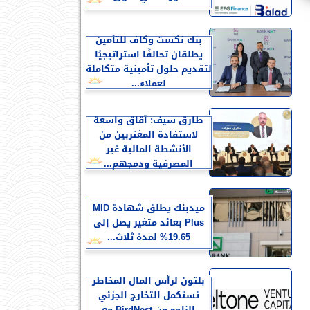
بنك نكست وكاف للتأمين
يطلقان تحالفًا استراتيجيًا
لتقديم حلول تأمينية متكاملة
لعملاء...
طارق سيف: آقاق واسعة
لاستفادة المغتربين من
الأنشطة المالية غير
المصرفية ودمجهم...
ميدبنك يطلق شهادة MID
Plus بعائد متغير يصل إلى
19.65% لمدة ثلاث...
بلتون لرأس المال المخاطر
تستكمل التخارج الجزئي