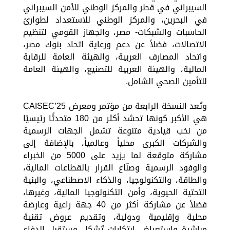
السيبراني في قطر والمركز الوطني للأمن السيبراني
في البحرين، والمركز الوطني للاستعداد لطوارئ
الحاسبات والشبكات- مصر، والجهاز القومي لتنظيم
الاتصالات، فضلاً عن دعم ورعاية اتحاد بنوك مصر،
واتحاد المصارف العربية، والهيئة العامة للرقابة
المالية، والهيئة العربية للتصنيع، والهيئة العامة
للتأمين الصحي الشامل.
وتُعد النسخة الرابعة من مؤتمر ومعرض CAISEC’25
هي الأكبر كونها تحشد أكثر من 180 متحدثًا رئيسيًا
من نخب قيادية متنوعة تشمل الجهات الرسمية
والشركات الكبرى محلياً وعالمياً، بالإضافة إلى
مشاركة متوقعة لما يزيد على 5000 من الخبراء
والوفود الرسمية وصنّاع القرار بالقطاعات المالية،
والطاقة، والتكنولوجيا، والذكاء الاصطناعي، والبنية
التحتية الحيوية، وأمن التكنولوجيا المالية، وغيرها،
فضلاً عن مشاركة أكثر من 40 جهة راعية وعارضة
محلية وإقليمية ودولية، وتقديم عروض تقنية
مباشرة واستعراض ابتكارات تُشكل مستقبل الدفاع