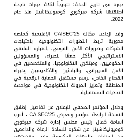
دورة في تاريخ الحدث؛ تتويجاً لثلاث دورات ناجحة
أطلقتها شركة ميركوري كوميونيكاشينز منذ عام
2022.
وقد ازدادت مكانة CAISEC’25 الإقليمية كمنصة
محورية تربط التطورات التكنولوجية باحتياجات
الشركات وضرورات الأمن القومي، باعتباره الملتقى
الاستراتيجي الأكثر جمعًا للخبراء، والمسؤولين
الحكوميين، ومبتكري التكنولوجيا، والمتخصصين في
الأمن السيبراني، والباحثين والأكاديميين وخبراء
القطاع الخاص، لرسم مستقبل الحماية الرقمية في
المنطقة وتعزيز المرونة التكنولوجية في مواجهة
التحديات المستقبلية.
وخلال المؤتمر الصحفي للإعلان عن تفاصيل إطلاق
النسخة الرابعة لمؤتمر ومعرض CAISEC’25 ، أعرب
أسامة كمال رئيس مجلس إدارة شركة ميركوري
كوميونيكاشينز، عن شكره للسادة الرعاة والداعمين
من الوزارات والجهات الحكومية وفي مقدمتهم