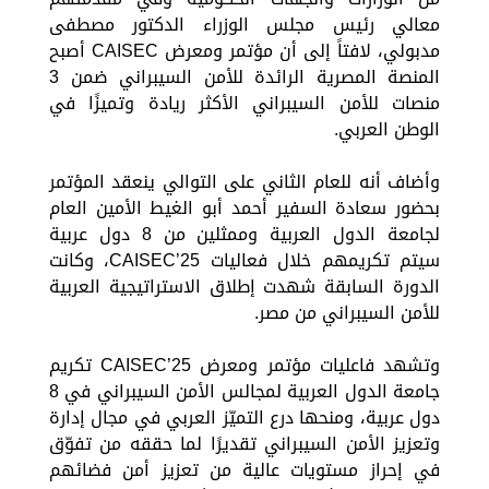
معالي رئيس مجلس الوزراء الدكتور مصطفى
مدبولي، لافتاً إلى أن مؤتمر ومعرض CAISEC أصبح
المنصة المصرية الرائدة للأمن السيبراني ضمن 3
منصات للأمن السيبراني الأكثر ريادة وتميزًا في
الوطن العربي.
وأضاف أنه للعام الثاني على التوالي ينعقد المؤتمر
بحضور سعادة السفير أحمد أبو الغيط الأمين العام
لجامعة الدول العربية وممثلين من 8 دول عربية
سيتم تكريمهم خلال فعاليات CAISEC’25، وكانت
الدورة السابقة شهدت إطلاق الاستراتيجية العربية
للأمن السيبراني من مصر.
وتشهد فاعليات مؤتمر ومعرض CAISEC’25 تكريم
جامعة الدول العربية لمجالس الأمن السيبراني في 8
دول عربية، ومنحها درع التميّز العربي في مجال إدارة
وتعزيز الأمن السيبراني تقديرًا لما حققه من تفوّق
في إحراز مستويات عالية من تعزيز أمن فضائهم