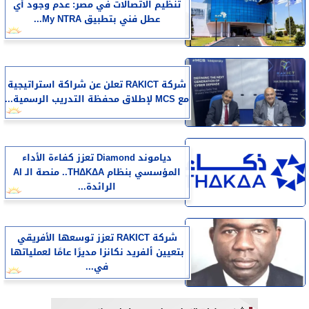
تنظيم الاتصالات في مصر: عدم وجود أي
عطل فني بتطبيق My NTRA...
شركة RAKICT تعلن عن شراكة استراتيجية
مع MCS لإطلاق محفظة التدريب الرسمية...
دياموند Diamond تعزز كفاءة الأداء
المؤسسي بنظام THΔKΔA.. منصة الـ AI
الرائدة...
شركة RAKICT تعزز توسعها الأفريقي
بتعيين ألفريد نكانزا مديرًا عامًا لعملياتها
في...