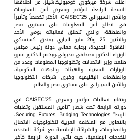
أعلنت شركة ميركوري كوميونيكاشينز، عن اطلاقها
النسخة الرابعة لمؤتمر ومعرض أمن المعلومات
والأمن السيبراني CAISEC’25، الأكثر تخصصاً وتأثيراً
في قطاع أمن المعلومات على مستوى مصر
والمنطقة، والذي تنطلق فعالياته يومي الأحد
والاثنين 25 و26 مايو الجاري بفندق كمبنسكي
القاهرة الجديدة، برعاية معالي دولة رئيس مجلس
الوزراء الدكتور مصطفى مدبولي،وبدعم الدكتور عمرو
طلعت وزير الاتصالات وتكنولوجيا المعلومات وعدد من
الوزارات المعنية والهيئات والجهات الحكومية،
والمنظمات الإقليمية وكبرى شركات التكنولوجيا
والأمن السيبراني على مستوى مصر والعالم.
وتقام فعاليات مؤتمر ومعرض CAISEC’25 في
دورته الرابعة تحت شعار "تأمين المستقبل وتقنيات
الربط" Securing Futures, Bridging Technologies،
بالتعاون مع المنظمة العربية لتكنولوجيات الاتصال
والمعلومات، والشراكة الإعلامية مع شركة المتحدة
للخدمات الإعلامية، حيث تأتي الدورة الرابعة كأكبر