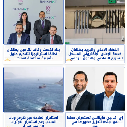
القضاء الأعلى والبريد يطلقان
بنك نكست وكاف للتأمين يطلقان
خدمة الإعلان الإلكتروني المسجل
تحالفًا استراتيجيًا لتقديم حلول
لتسريع التقاضي والتحول الرقمي...
تأمينية متكاملة لعملاء...
إي اف چي فاينانس تستعرض خطط
استقرار الملاحة عبر هرمز وباب
نمو «بلد» لتعزيز حضورها في
المندب رغم استمرار التوترات
سوق...
الجيوسياسية