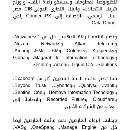
لتكنولوجيا المعلومات وسيسكو راعاة اللقب، واورنچ
شريك الاتصالات، والبنك التجارى الدولى-CIB مصر
البنك الرسمي، بالإضافة إلى Connect-PS راعي
Gala Dinner.
وتضم قائمة الرعاة الذهبيين كل من "Netwitness،
وAlkan Telecom، وNozomi Networks،
وKaspersky، وCofense، وIBM، وEM، وArcon،
وMagarah for Information Technology، وGlobal
Solutions، وLiquid C2، وArcon، وSeclore.
كما تضم قائمة الرعاة الفضيين كل من Exabeam،
وIvanti، وQualys، وCyberteq، وBeyond Trust،
وHemaya Information Tecnology، وSentinel One،
وCloudflare، وRecorded Future، بالإضافة إلى
العديد من الشركات الأخرى.
وبخلاف الرعاة العارضين تضم قائمة العارضين أيضاً
كل من Manage Engine، وOneSpan، وVAS،