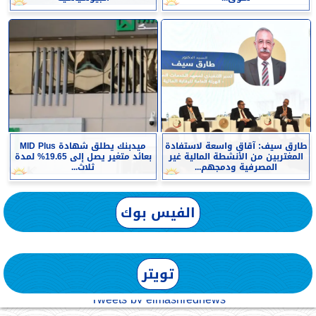
طارق سيف: آقاق واسعة لاستفادة
ميدبنك يطلق شهادة MID Plus
المغتربين من الأنشطة المالية غير
بعائد متغير يصل إلى 19.65% لمدة
المصرفية ودمجهم...
ثلاث...
الفيس بوك
تويتر
Tweets by elmashreqnews