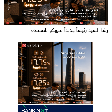
رشا السيد رئيساً جديداً لموبكو للاسمدة