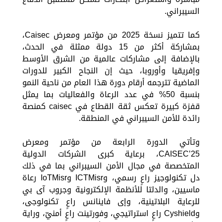
السيبراني.
كما تتميز نسخة 2025 من مؤتمر ومعرض Caisec،
بمشاركة أكثر من 15 دولة ممثلة في الحدث،
بالإضافة إلى مشاركات عالمية من الشرق الأوسط
وإفريقيا وأوروبا، حيث إن النجاح الكبير للدورات
الماضية تترجمه أرقام دورة هذا العام من ناحية النمو
بنسبة 50% في عدد الرعاة والفعاليات بما يمثل
قفزة كبيرة تعكس ثقة القطاع في caisec كمنصة
رائدة للأمن السيبراني في المنطقة.
وتأتي الدورة الرابعة من مؤتمر ومعرض
CAISEC’25، برعاية كبرى الشركات الدولية
المتخصصة في مجال الأمن السيبراني بما في ذلك
دل تكنولوجيز راعٍ رسمي، وICTMisr وIoTMisr رعاة
ماسيين، والدلتا للأنظمة الإلكترونية وجروب آى بي
للرعاية البلاتينية، وإى فاينانس راعٍ تكنولوجى،
وCyshield راعٍ استراتيجي، وفورتينت راعٍ أمنيّ، وراية