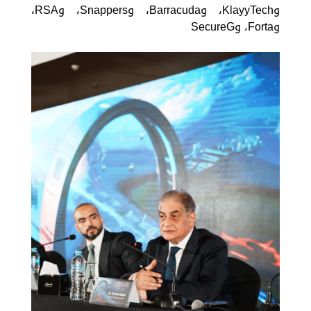
وKlayyTech، وBarracuda، وSnappers، وRSA،
وForta، وSecureG