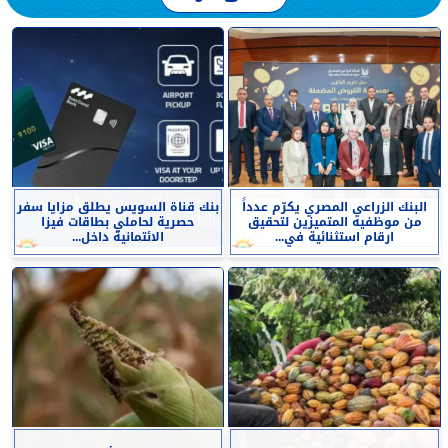
البنك الزراعي المصري يكرّم عدداً
بنك قناة السويس يطلق مزايا سفر
من موظفيه المتميزين لتحقيق
حصرية لحاملي بطاقات فيزا
ارقام استثنائية في...
الائتمانية داخل...