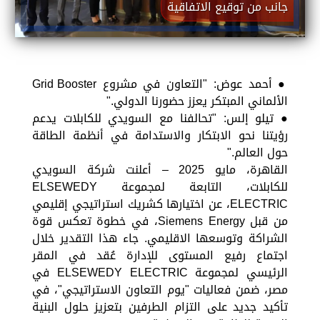
جانب من توقيع الاتفاقية
● أحمد عوض: "التعاون في مشروع Grid Booster
الألماني المبتكر يعزز حضورنا الدولي."
● تيلو إلس: "تحالفنا مع السويدي للكابلات يدعم
رؤيتنا نحو الابتكار والاستدامة في أنظمة الطاقة
حول العالم."
القاهرة، مايو 2025 – أعلنت شركة السويدي
للكابلات، التابعة لمجموعة ELSEWEDY
ELECTRIC، عن اختيارها كشريك استراتيجي إقليمي
من قبل Siemens Energy، في خطوة تعكس قوة
الشراكة وتوسعها الاقليمي. جاء هذا التقدير خلال
اجتماع رفيع المستوى للإدارة عُقد في المقر
الرئيسي لمجموعة ELSEWEDY ELECTRIC في
مصر، ضمن فعاليات "يوم التعاون الاستراتيجي"، في
تأكيد جديد على التزام الطرفين بتعزيز حلول البنية