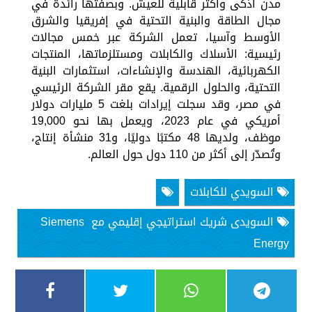
مدن أذكى وأكثر قابلية للعيش. وبصفتها رائدة في
مجال الطاقة والبنية التحتية في إفريقيا والشرق
الأوسط وآسيا، تعمل الشركة عبر خمس مجالات
رئيسية: الأسلاك والكابلات ومستلزماتها، المنتجات
الكهربائية، الهندسة والإنشاءات، استثمارات البنية
التحتية، والحلول الرقمية. يقع مقر الشركة الرئيسي
في مصر، وقد سجلت إيرادات بلغت 5 مليارات دولار
أمريكي في عام 2023، ويعمل بها نحو 19,000
موظف، ولديها 48 مكتبًا دوليًا، و31 منشأة إنتاج،
وتُصدّر إلى أكثر من 110 دول حول العالم.
السويدي للكابلات
السويدى شريك استراتيجي إقليمي مع Siemens
Energy