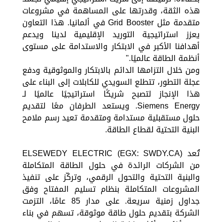
هذه الثقة، وقدرتها على المساهمة في مشروعات
متقدمة مثل Grid Booster في ألمانيا. هذا التعاون
يعزز استراتيجية التوريد الإقليمية لدينا ويدعم
أهدافنا الأكبر في الابتكار والاستدامة على مستوى
أنظمة الطاقة عالميًا."
ومن خلال التزامها الدائم بالابتكار والموثوقية ودفع
عجلة التطور، تتطلع السويدي للكابلات إلى البناء على
هذا الإنجاز لتصبح شريكًا استراتيجيًا عالميًا لـ
Siemens Energy. ويستعد الطرفان معًا لتقديم
حلول مستقبلية مستدامة ومتقدمة تعيد رسم ملامح
البنية التحتية لقطاع الطاقة.
تُعد ELSEWEDY ELECTRIC (EGX: SWDY.CA)
من الشركات الرائدة في حلول الطاقة المتكاملة
والبنية التحتية والتحول الرقمي، وتركّز على تنفيذ
المشروعات المتكاملة بنظام تسليم المفتاح وفق
جداول زمنية سريعة. على مدار 85 عامًا، التزمت
الشركة بتقديم حلول طاقة موثوقة، تسهم في بناء