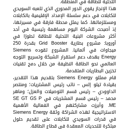
التحتية للطاقة في المنطقة.
هذا الإنجاز يقوي الدور المحوري الذي تلعبه السويدي
للكابلات في دعم سلسلة الإمداد الإقليمية بالكابلات
ومستلزماتها. كما يمثل محطة فارقة في مسيرتها،
إذ أصبحت الشركة اليوم مساهمة رئيسية في أحد
أكثر مشروعات البنية التحتية للطاقة تطورًا في
أوروبا: مشروع بطارية Grid Booster بقدرة 250
ميجاوات في ألمانيا. المشروع تقوده Siemens
Energy بهدف دعم استقرار الشبكة وتسريع التوجه
العالمي نحو الطاقة النظيفة من خلال دمج تقنيات
تخزين البطاريات المتقدمة.
قام ممثلو Siemens Energy بتقديم هذا التقدير،
بقيادة تيلو إلس – نائب رئيس المشتريات؛ ومنتصر
الداوودي – رئيس قسم التوصيلات والعزل؛ وماهر
محمد – رئيس قسم المشتريات في SE GT GS P
ME. وأبرزت مشاركتهم في الفعالية الأهمية
الاستراتيجية لهذه الشراكة وثقة Siemens Energy
في قدرات السويدي للكابلات على تقديم حلول
مبتكرة للتحديات المعقدة في قطاع الطاقة.