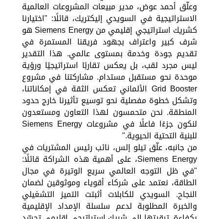
وعلّق أحمد عوض، مدير مبيعات المشروعات العالمية
الاستراتيجية في السويدي إليكتريك، قائلًا: "اختيارنا
كشريك استراتيجي إقليمي من Siemens Energy هو
شرف كبير واعتراف بجهود فريقنا المستمرة في
تقديم جودة وخدمة بمستوى عالمي. هذا التقدير
ليس مجرد لقب، بل يعكس تقاربًا استراتيجيًا ورؤية
موحدة نحو مستقبل مستدام. مشاركتنا في مشروع
Grid Booster الألماني تعكس الثقة في إمكاناتنا،
وتشكل خطوة مفصلية نحو توسيع تأثيرنا خارج حدود
المنطقة. نحن متحمسون لهذا التعاون ومستعدون
لنكون جزءًا فاعلًا في مشروعات Siemens Energy
للبنية التحتية الحيوية."
من جانبه، علّق تيلو إلس، نائب رئيس المشتريات في
Siemens Energy، على أهمية هذه الشراكة قائلًا:
"في ظل التوجه العالمي سريع الوتيرة في مجال
الطاقة، نعتمد على شركاء أقوياء وموثوقين لضمان
النجاح. السويدي للكابلات أثبتت التميز التشغيلي
والخبرة المطلوبة لدعم سلسلة الإمداد الإقليمية
بكفاءة. ترقيتها إلى شريك استراتيجي إقليمي تجسّد