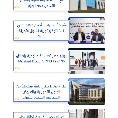
الإزعاجية مجرمة قانوناً وسيتم
التعامل معها بحزم
شراكة استراتيجية بين “WE” و”بي
تك” لتوفير تجربة تسوق متميزة
للعملاء
أورنچ مصر تُحدث نقلة نوعية بإطلاق
OPPO Find N5 حصريًا لعملائها
بنك EBank يطرح باقة متكاملة من
الحلول التمويلية والعروض
المصرفية الجديدة للأفراد
إي اف چي القابضة تحقق أداء