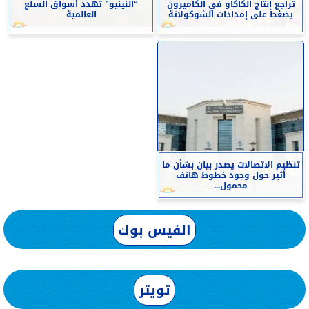
تراجع إنتاج الكاكاو في الكاميرون
“النينيو” تهدد أسواق السلع
يضغط على إمدادات الشوكولاتة
العالمية
تنظيم الاتصالات يصدر بيان بشأن ما
أثير حول وجود خطوط هاتف
محمول...
الفيس بوك
تويتر