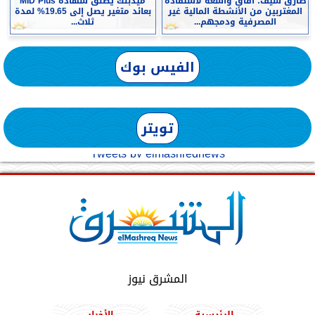
طارق سيف: آقاق واسعة لاستفادة
ميدبنك يطلق شهادة MID Plus
المغتربين من الأنشطة المالية غير
بعائد متغير يصل إلى 19.65% لمدة
المصرفية ودمجهم...
ثلاث...
الفيس بوك
تويتر
Tweets by elmashreqnews
المشرق نيوز
الرئيسية
الأخبار