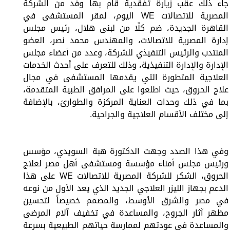
جاء ذلك عقب زيارة تفقدية قام بها وفد من الشركة
المصرية للاتصالات WE اليوم، لمقر المستشفى في
القاهرة الجديدة، ضم كلًا من لبنى هلال، رئيس مجلس
إدارة المصرية للاتصالات، والمهندس محمد نصر، العضو
المنتدب والرئيس التنفيذي للشركة، وعدد من أعضاء مجلس
الإدارة والإدارة التنفيذية، وذلك للتعرف على أحدث الخدمات
العلاجية المتطورة التي يقدمها المستشفى في مجال
علاج الحروق، حيث اطلعوا على المرافق الطبية المتقدمة،
بما في ذلك وحدات العناية المركزة والطوارئ، بالإضافة
إلى مختلف الأقسام العلاجية والجراحية.
وفي هذا الصدد وجهت الدكتورة هبة السويدي، مؤسس
ورئيس مجلس أمناء مؤسسة ومستشفى أهل مصر لعلاج
الحروق، الشكر للشركة المصرية للاتصالات WE على هذا
الدعم بجهاز الليزر العلاجي الجديد الذي يعد الأول من نوعه
في مصر والشرق الأوسط، والمصمم خصيصاً لتحسين
مظهر آثار الجروح، والمساعدة في تخفيف آلام المرضى
والمساعدة في عودتهم لممارسة حياتهم الطبيعية بسرعة