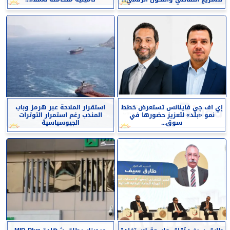
إي اف چي فاينانس تستعرض خطط
استقرار الملاحة عبر هرمز وباب
نمو «بلد» لتعزيز حضورها في
المندب رغم استمرار التوترات
سوق...
الجيوسياسية