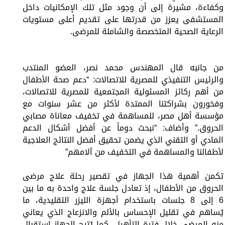
وكفاءة، مشيرة إلى أن وجود مثل تلك الإمكانيات داخل
المستشفى يعزز من قدرتها على تقديم أعلى مستويات
الرعاية الصحية المتخصصة والشاملة للمرضى.
من جانبه قال المهندس محمد نصر، العضو المنتدب
والرئيس التنفيذي للمصرية للاتصالات: “دعم صحة الأطفال
من أهم ركائز المسئولية المجتمعية للمصرية للاتصالات،
وفخورون بشراكتنا الممتدة لأكثر من عشر سنوات مع
مؤسسة أهل مصر، للمساهمة في تخفيف معاناة مصابي
الحروق.” وأضاف: “نبحث دوماً عن أفضل أشكال الدعم
المادي أو التقني الذي يضمن تحقيق أفضل النتائج العلاجية
لأطفالنا والمساهمة في التخفيف من آلامهم”
تكمن أهمية هذا الجهاز في تقصير رحلة علاج مرضى
الحروق من الأطفال، إذ تعادل جلسة علاج واحدة به ما بين
6 إلى 8 جلسات باستخدام أجهزة الليزر التقليدية، ما
يُساهم في تقليل الإحساس بالألم والانزعاج الذي يعاني
منه المرضى خلال فترة التأهيل، كما يُتيح الجهاز استقبال