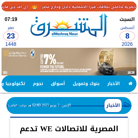
اقات فيزا الائتمانية داخل وخارج مصر
إي اف چي فاينانس تستعرض خطط
السبت
07:19
أغسطس
صفر
23
8
1448
2026
الأخبار
بنوك وتمويل
أسواق
نجوم
تكنولوجيا وا
الأخبار
الإثنين، 2 يونيو 2025
12:03 مـ
بتوقيت القاهرة
المصرية للاتصالات WE تدعم